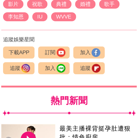
影片
祝歌
典禮
婚禮
歌手
李知恩
IU
WVVE
追蹤娛樂星聞
下載APP
訂閱
加入
追蹤
加入
追蹤
熱門新聞
最美主播裸背挺孕肚遭狠
批：情色廚房