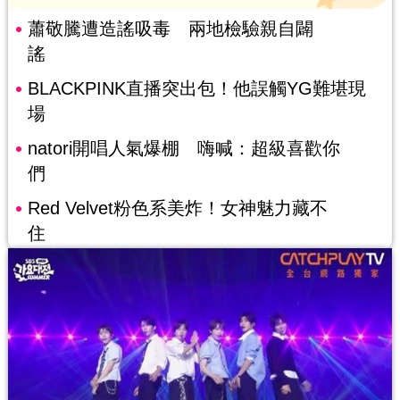
蕭敬騰遭造謠吸毒 兩地檢驗親自闢
謠
BLACKPINK直播突出包！他誤觸YG難堪現
場
natori開唱人氣爆棚 嗨喊：超級喜歡你
們
Red Velvet粉色系美炸！女神魅力藏不
住