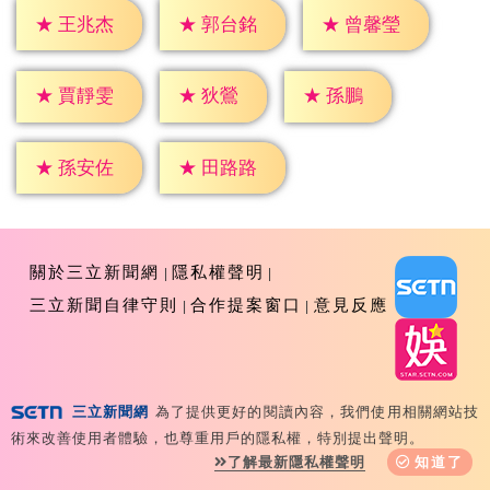
★
王兆杰
★
郭台銘
★
曾馨瑩
★
狄鶯
★
孫鵬
★
賈靜雯
★
孫安佐
★
田路路
關於三立新聞網
隱私權聲明
三立新聞自律守則
合作提案窗口
意見反應
三立新聞網
為了提供更好的閱讀內容，我們使用相關網站技
Copyright ©2026 Sanlih E-Television All Rights
術來改善使用者體驗，也尊重用戶的隱私權，特別提出聲明。
Reserved 版權所有 盜用必究 台北市內湖區舊宗路一段159
了解最新隱私權聲明
知道了
號 02-8792-8888