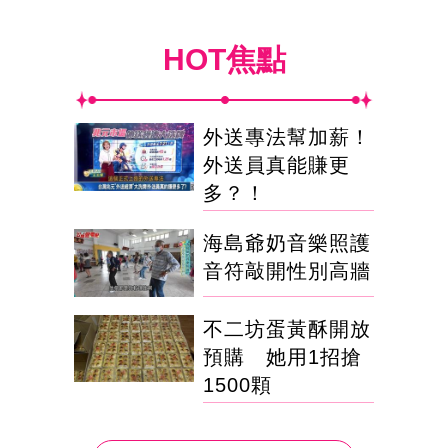
HOT焦點
外送專法幫加薪！
外送員真能賺更
多？！
海島爺奶音樂照護
音符敲開性別高牆
不二坊蛋黃酥開放
預購 她用1招搶
1500顆