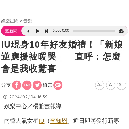
娛樂星聞
音樂
0:00
0:00
聽新聞
IU現身10年好友婚禮！「新娘
逆應援被暖哭」 直呼：怎麼
會是我收驚喜
A-
A
A+
分享
留言
2024/02/04 16:39
娛樂中心／楊雅芸報導
南韓人氣女星
IU
（
李知恩
）近日即將發行新專