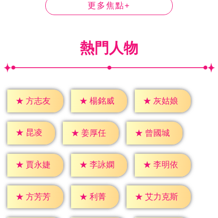
更多焦點+
熱門人物
★
方志友
★
楊銘威
★
灰姑娘
★
昆凌
★
姜厚任
★
曾國城
★
賈永婕
★
李詠嫻
★
李明依
★
利菁
★
方芳芳
★
艾力克斯