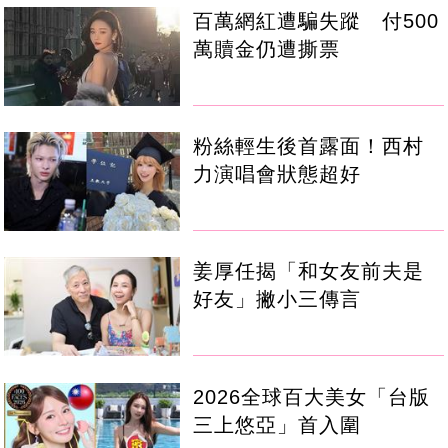
百萬網紅遭騙失蹤 付500
萬贖金仍遭撕票
粉絲輕生後首露面！西村
力演唱會狀態超好
姜厚任揭「和女友前夫是
好友」撇小三傳言
2026全球百大美女「台版
三上悠亞」首入圍