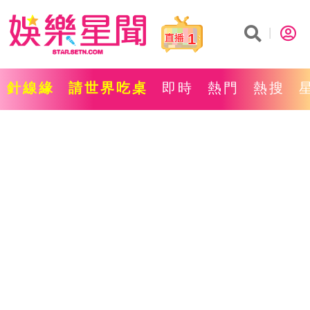
1
針線緣
請世界吃桌
即時
熱門
熱搜