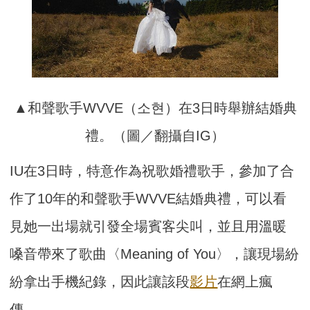
▲和聲歌手WVVE（소현）在3日時舉辦結婚典
禮。（圖／翻攝自IG）
IU在3日時，特意作為祝歌婚禮歌手，參加了合
作了10年的和聲歌手WVVE結婚典禮，可以看
見她一出場就引發全場賓客尖叫，並且用溫暖
嗓音帶來了歌曲〈Meaning of You〉，讓現場紛
紛拿出手機紀錄，因此讓該段
影片
在網上瘋
傳。