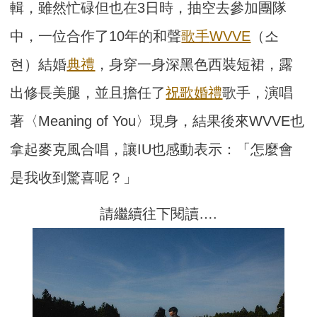
輯，雖然忙碌但也在3日時，抽空去參加團隊
中，一位合作了10年的和聲
歌手
WVVE
（소
현）結婚
典禮
，身穿一身深黑色西裝短裙，露
出修長美腿，並且擔任了
祝歌
婚禮
歌手，演唱
著〈Meaning of You〉現身，結果後來WVVE也
拿起麥克風合唱，讓IU也感動表示：「怎麼會
是我收到驚喜呢？」
請繼續往下閱讀….