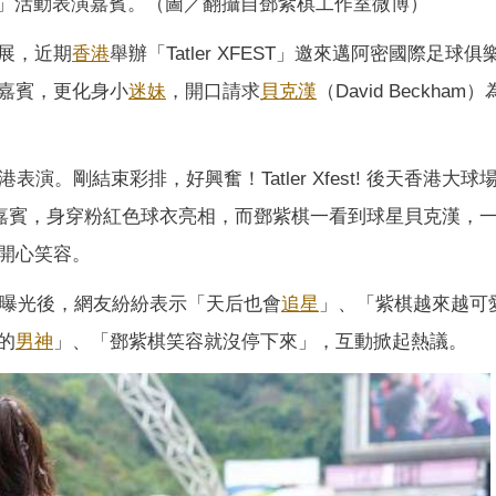
XFEST」活動表演嘉賓。（圖／翻攝自鄧紫棋工作室微博）
展，近期
香港
舉辦「Tatler XFEST」邀來邁阿密國際足球
嘉賓，更化身小
迷妹
，開口請求
貝克漢
（David Beckham
。剛結束彩排，好興奮！Tatler Xfest! 後天香港大球
動表演嘉賓，身穿粉紅色球衣亮相，而鄧紫棋一看到球星貝克漢，
開心笑容。
畫面曝光後，網友紛紛表示「天后也會
追星
」、「紫棋越來越可
的
男神
」、「鄧紫棋笑容就沒停下來」，互動掀起熱議。