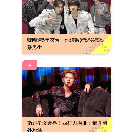
韓團連5年來台 他濃妝變澀谷辣妹
系男生
4
指追星沒邊界！西村力挨批：獨厚國
外粉絲