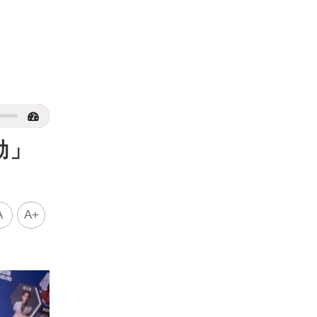
動」
A
A+