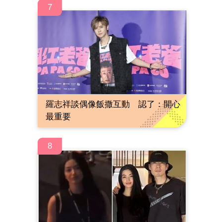
7
羅志祥談偶像飯撒互動 認了：開心
最重要
8