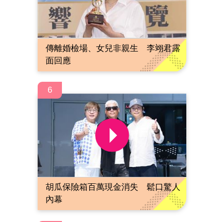
傳離婚檢場、女兒非親生 李翊君露
面回應
6
胡瓜保險箱百萬現金消失 鬆口驚人
內幕