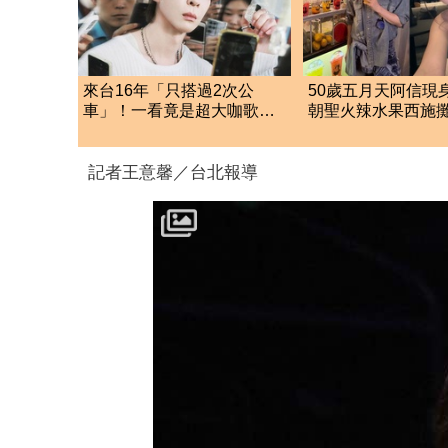
來台16年「只搭過2次公
50歲五月天阿信現
車」！一看竟是超大咖歌
朝聖火辣水果西施
手 乘客舉手機猛拍
全曝光
記者王意馨／台北報導