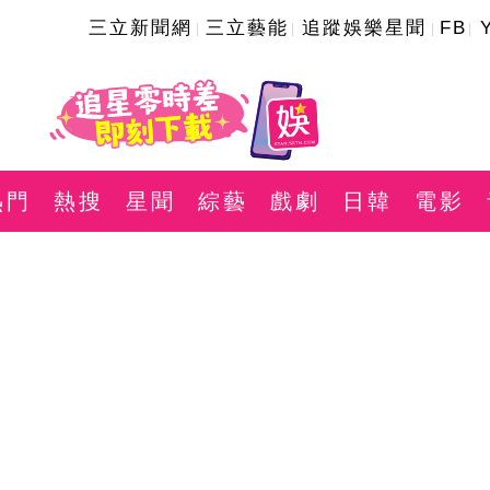
三立新聞網
三立藝能
追蹤娛樂星聞
FB
熱門
熱搜
星聞
綜藝
戲劇
日韓
電影