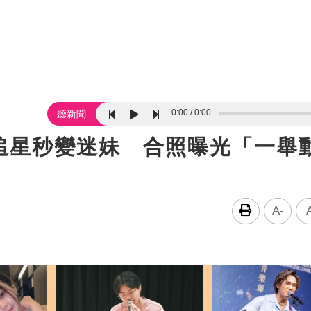
0:00
0:00
聽新聞
追星秒變迷妹 合照曝光「一舉
A-