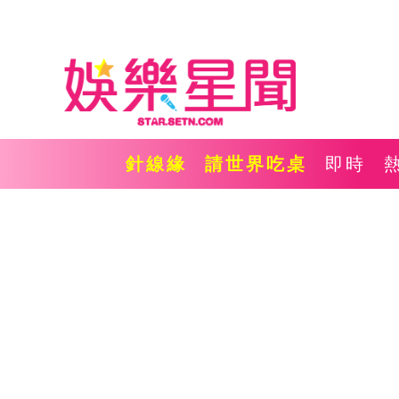
針線緣
請世界吃桌
即時