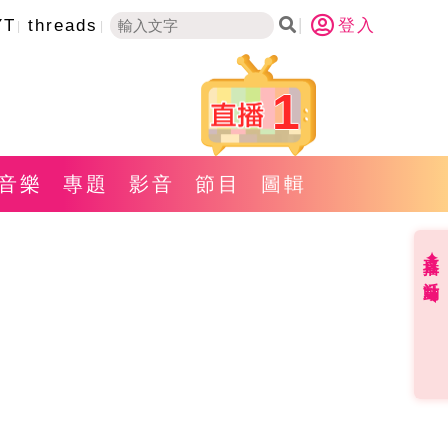
YT
threads
登入
1
音樂
專題
影音
節目
圖輯
直播✦活動