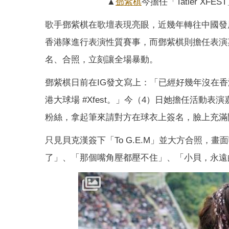
▲
鄧紫棋
今擔任「Tatler 
歌手鄧紫棋在歌壇表現亮眼，近幾年轉往中國發
香港隊進行表演性質賽事，而鄧紫棋則擔任表演
名、合照，立刻讓全場暴動。
鄧紫棋日前在IG發文寫上：「已經好幾年沒在香港表演
港大球場 #Xfest。」今（4）日她擔任活
粉絲，拿起筆來請對方在球衣上簽名，臉上充滿
只見貝克漢簽下「To G.E.M」並大方合照，
了」、「那個嘴角壓都壓不住」、「小貝，永遠