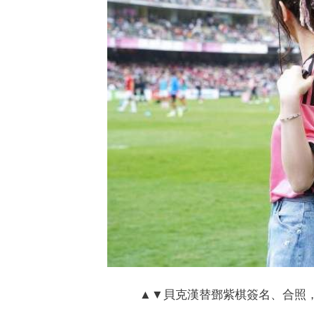
▲▼貝克漢替鄧紫棋簽名、合照