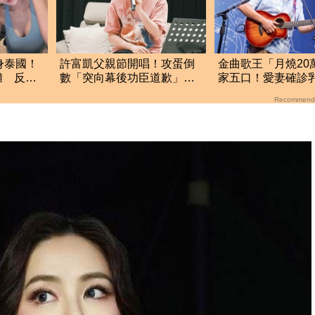
身泰國！
許富凱父親節開唱！攻蛋倒
金曲歌王「月燒20
攤 反應
數「突向幕後功臣道歉」真
家五口！愛妻確診
實原因曝光
鬆口治療近況
Recommend