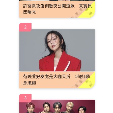
許富凱攻蛋倒數突公開道歉 真實原
因曝光
2
范曉萱好友竟是大咖天后 1句打動
孫淑媚
3