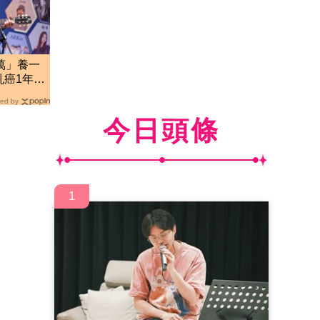
萬」養一
乳癌1年…
ed by
今日頭條
1