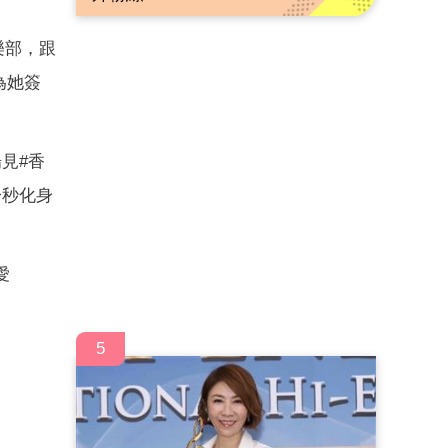
俱樂部，跟
）為她簽
場見#香
一秒化身
愛
5