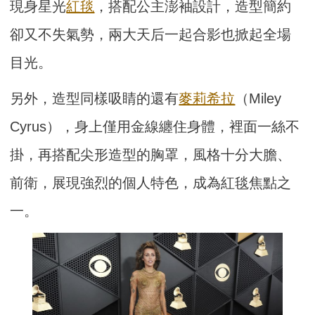
現身星光
紅毯
，搭配公主澎袖設計，造型簡約
卻又不失氣勢，兩大天后一起合影也掀起全場
目光。
另外，造型同樣吸睛的還有
麥莉希拉
（Miley
Cyrus），身上僅用金線纏住身體，裡面一絲不
掛，再搭配尖形造型的胸罩，風格十分大膽、
前衛，展現強烈的個人特色，成為紅毯焦點之
一。