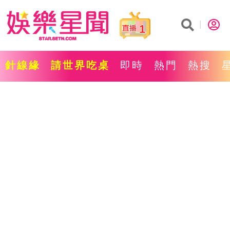
1
針線緣
請世界吃桌
即時
熱門
熱搜