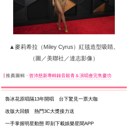
▲麥莉希拉（Miley Cyrus）紅毯造型吸睛。
（圖／美聯社／達志影像）
推薦圖輯
曾沛慈新專輯錄音殺青＆演唱會完售慶功
魯冰花原唱隔13年開唱 台下驚見一票大咖
改版大回饋 熱門3C大獎接力送
一手掌握明星動態 即刻下載娛樂星聞APP