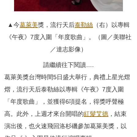
▲今
葛萊美
獎，流行天后
泰勒絲
（右）以專輯
《午夜》7度入圍「年度歌曲」。（圖／美聯社
／達志影像）
請繼續往下閱讀….
葛萊美獎台灣時間5日盛大舉行，典禮上星光熠
熠，流行天后泰勒絲以專輯《午夜》7度入圍
「年度歌曲」，並獲得6項提名，得獎呼聲極
高。此外，上週才來台開唱的
紅髮艾德
，結束
演出後，也火速飛回洛杉磯參加葛萊美獎，以