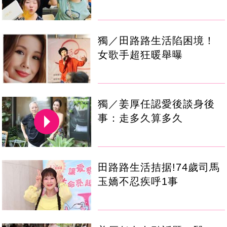
獨／田路路生活陷困境！
女歌手超狂暖舉曝
獨／姜厚任認愛後談身後
事：走多久算多久
田路路生活拮据!74歲司馬
玉嬌不忍疾呼1事