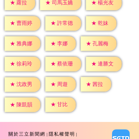
★
蘿拉
★
楊光友
★
司馬玉嬌
★
乾妹
★
曹雨婷
★
許常德
★
李娜
★
雅典娜
★
孔麗梅
★
徐莉玲
★
蔡依珊
★
連勝文
★
周遊
★
茜拉
★
沈政男
★
甘比
★
陳凱韻
關於三立新聞網
隱私權聲明