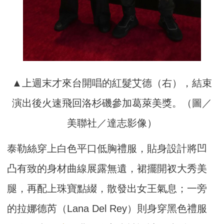
▲上週末才來台開唱的紅髮艾德（右），結束
演出後火速飛回洛杉磯參加葛萊美獎。（圖／
美聯社／達志影像）
泰勒絲穿上白色平口低胸禮服，貼身設計將凹
凸有致的身材曲線展露無遺，裙擺開衩大秀美
腿，再配上珠寶點綴，散發出女王氣息；一旁
的拉娜德芮（Lana Del Rey）則身穿黑色禮服