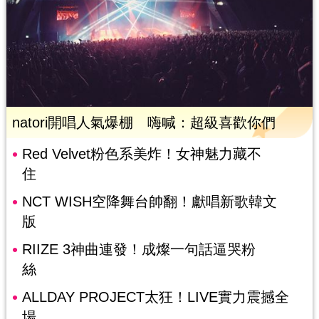
natori開唱人氣爆棚 嗨喊：超級喜歡你們
Red Velvet粉色系美炸！女神魅力藏不
住
NCT WISH空降舞台帥翻！獻唱新歌韓文
版
RIIZE 3神曲連發！成燦一句話逼哭粉
絲
ALLDAY PROJECT太狂！LIVE實力震撼全
場