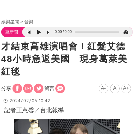
娛樂星聞
音樂
0:00
0:00
聽新聞
才結束高雄演唱會！紅髮艾德
48小時急返美國 現身葛萊美
紅毯
A-
A
A+
分享
留言
2024/02/05 10:42
記者王意馨／台北報導