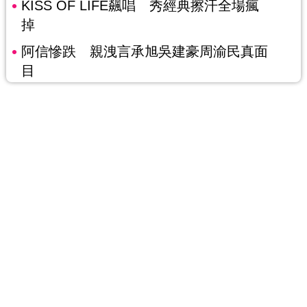
KISS OF LIFE飆唱 秀經典擦汗全場瘋
掉
阿信慘跌 親洩言承旭吳建豪周渝民真面
目