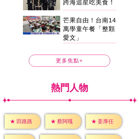
跨海追星吃美食！
芒果自由！台南14
萬學童午餐「整顆
愛文」
更多焦點+
熱門人物
★
田路路
★
蔡阿嘎
★
姜厚任