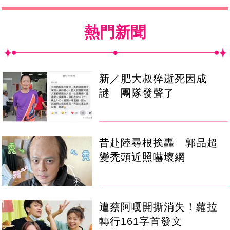
熱門新聞
新／肥大叔猝逝死因成
謎 團隊發聲了
昔赴陸尋根挨轟 郭品超
變禿頭近照嚇壞網
遭蔡阿嘎開撕消失！蘿拉
轉行161字首發文