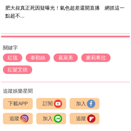
肥大叔真正死因疑曝光！氣色超差還開直播 網抓這一
點超不...
關鍵字
紅毯
泰勒絲
葛萊美
麥莉希拉
紅髮艾德
追蹤娛樂星聞
下載APP
訂閱
加入
追蹤
加入
追蹤