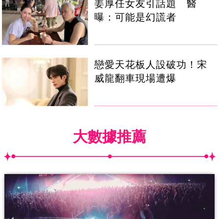
姜厚任女友引話題 醫
曝：可能是幻謊者
戀愛天花板人設破功！宋
威龍翻車現場遭爆
大數據推薦