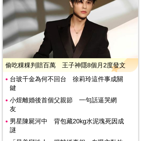
偷吃粿粿判賠百萬 王子神隱8個月2度發文
台玻千金為何不回台 徐莉玲這件事成關
鍵
小煜離婚後首個父親節 一句話逼哭網
友
男星陳屍河中 背包藏20kg水泥塊死因成
謎