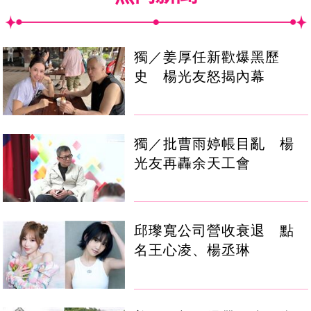
獨／姜厚任新歡爆黑歷
史 楊光友怒揭內幕
獨／批曹雨婷帳目亂 楊
光友再轟余天工會
邱瓈寬公司營收衰退 點
名王心凌、楊丞琳