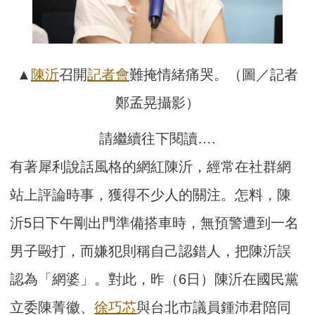
▲
陳沂
召開
記者會
難掩情緒痛哭。（圖／記者
鄭孟晃攝影）
請繼續往下閱讀….
有著犀利說話風格的網紅陳沂，經常在社群網
站上評論時事，獲得不少人的關注。怎料，陳
沂5日下午剛出門準備搭車時，無預警遭到一名
男子毆打，而嫌犯則稱自己認錯人，把陳沂誤
認為「網婆」。對此，昨（6日）陳沂在國民黨
立委陳菁徽、
徐巧芯
與台北市議員鍾沛君陪同