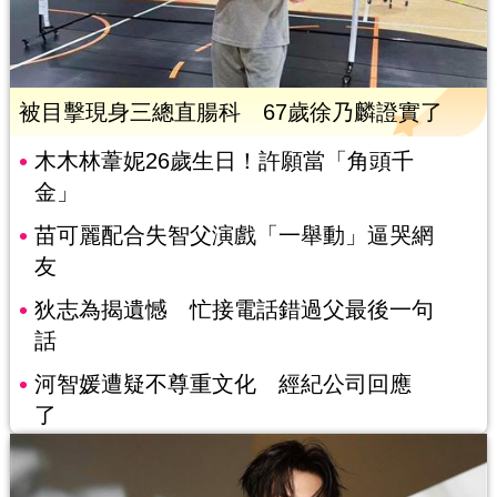
被目擊現身三總直腸科 67歲徐乃麟證實了
木木林葦妮26歲生日！許願當「角頭千
金」
苗可麗配合失智父演戲「一舉動」逼哭網
友
狄志為揭遺憾 忙接電話錯過父最後一句
話
河智媛遭疑不尊重文化 經紀公司回應
了