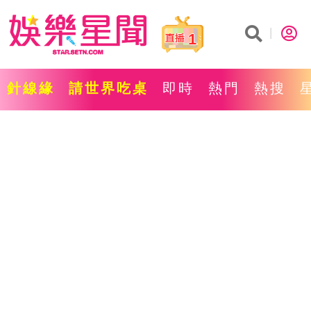
1
針線緣
請世界吃桌
即時
熱門
熱搜