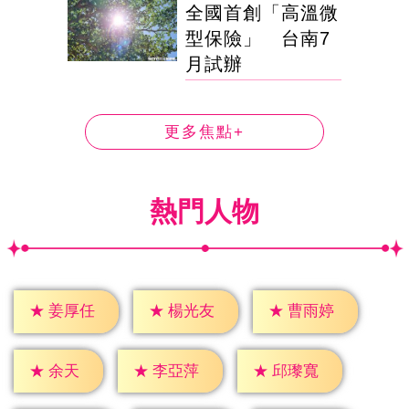
全國首創「高溫微
型保險」 台南7
月試辦
更多焦點+
熱門人物
★
姜厚任
★
楊光友
★
曹雨婷
★
余天
★
李亞萍
★
邱瓈寬