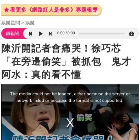
看更多《網路紅人是非多》專題報導
娛樂星聞
娛樂
0:00
0:00
聽新聞
陳沂開記者會痛哭！徐巧芯
「在旁邊偷笑」被抓包 鬼才
阿水：真的看不懂
This
is
a
The media could not be loaded, either because the server or
modal
window.
network failed or because the format is not supported.