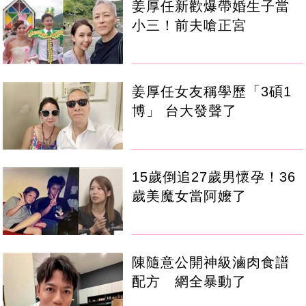
姜厚任新歡爆帶婚生子當
小三！前夫嗆正宮
姜厚任女友稱學歷「3碩1
博」 台大發聲了
15歲倒追27歲男懷孕！36
歲美魔女當阿嬤了
陳隨意公開神級滷肉食譜
配方 網全暴動了