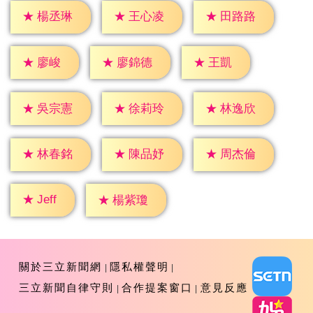
★
楊丞琳
★
王心凌
★
田路路
★
廖峻
★
王凱
★
廖錦德
★
吳宗憲
★
徐莉玲
★
林逸欣
★
林春銘
★
陳品妤
★
周杰倫
★
Jeff
★
楊紫瓊
關於三立新聞網
隱私權聲明
三立新聞自律守則
合作提案窗口
意見反應