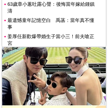
63歲章小蕙吐露心聲：後悔當年嫁給鍾鎮
濤
最遺憾童年記憶空白 禹菡：當年真不懂
事
姜厚任新歡爆帶婚生子當小三！前夫嗆正
宮