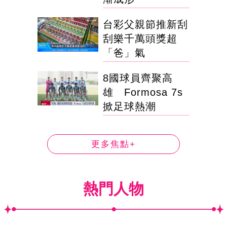
台彩父親節推新刮
刮樂千萬頭獎超
「爸」氣
8國球員齊聚高
雄 Formosa 7s
掀足球熱潮
更多焦點+
熱門人物