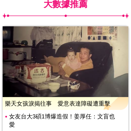
大數據推薦
樂天女孩淚揭往事 愛意表達障礙遭重擊
女友台大3碩1博爆造假！姜厚任：文盲也
愛