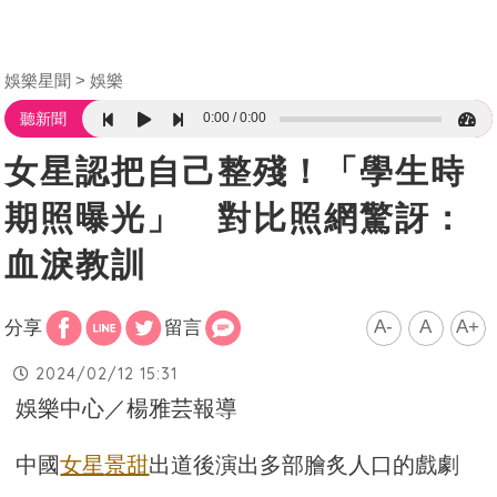
娛樂星聞
娛樂
0:00
0:00
聽新聞
女星認把自己整殘！「學生時
期照曝光」 對比照網驚訝：
血淚教訓
A-
A
A+
分享
留言
2024/02/12 15:31
娛樂中心／楊雅芸報導
中國
女星
景甜
出道後演出多部膾炙人口的戲劇