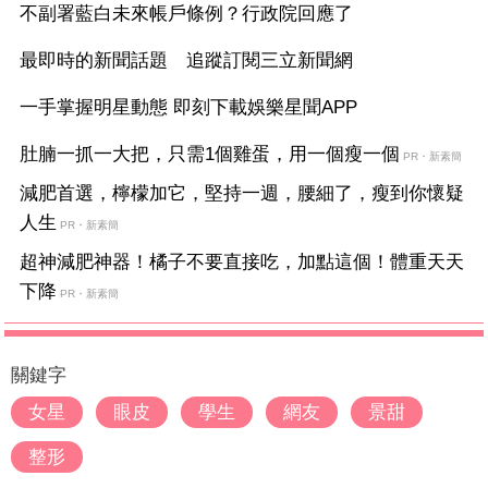
不副署藍白未來帳戶條例？行政院回應了
最即時的新聞話題 追蹤訂閱三立新聞網
一手掌握明星動態 即刻下載娛樂星聞APP
肚腩一抓一大把，只需1個雞蛋，用一個瘦一個
PR・新素簡
減肥首選，檸檬加它，堅持一週，腰細了，瘦到你懷疑
人生
PR・新素簡
超神減肥神器！橘子不要直接吃，加點這個！體重天天
下降
PR・新素簡
關鍵字
女星
眼皮
學生
網友
景甜
整形