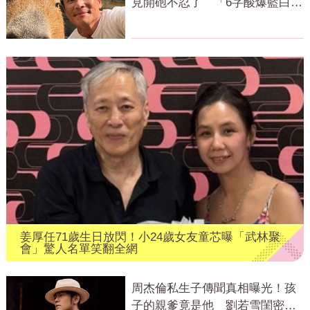
見開砲不忍了 「6字酸爆藍白」
網狂讚
姜厚任71歲生日放閃！小24歲女友童芯曝「武林聚
會」驚人名單笑翻全網
周杰倫私生子傳聞真相曝光！孩
子的親爹竟是他 劉若雪閨密出