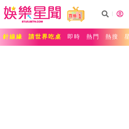
1
針線緣
請世界吃桌
即時
熱門
熱搜