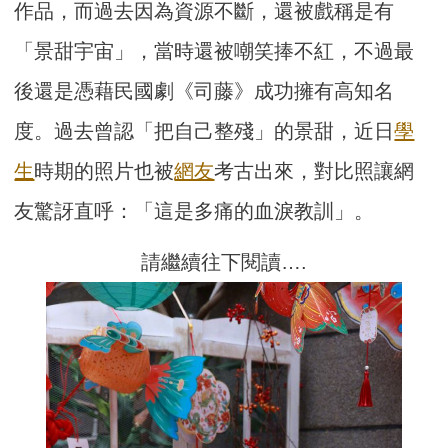
作品，而過去因為資源不斷，還被戲稱是有
「景甜宇宙」，當時還被嘲笑捧不紅，不過最
後還是憑藉民國劇《司藤》成功擁有高知名
度。過去曾認「把自己整殘」的景甜，近日
學
生
時期的照片也被
網友
考古出來，對比照讓網
友驚訝直呼：「這是多痛的血淚教訓」。
請繼續往下閱讀….