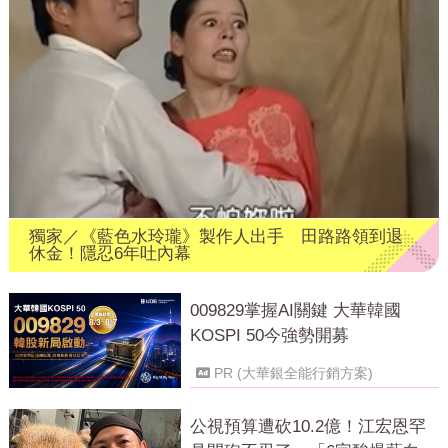
獨家／《藍色水玲瓏》製作人出手 田路路領到退
休金！隱忍6年吐內幕
009829掌握AI關鍵 大華韓國
KOSPI 50今強勢開募
PR (大華銀全能行銷方案)
公視預算遭砍10.2億！江宏恩罕