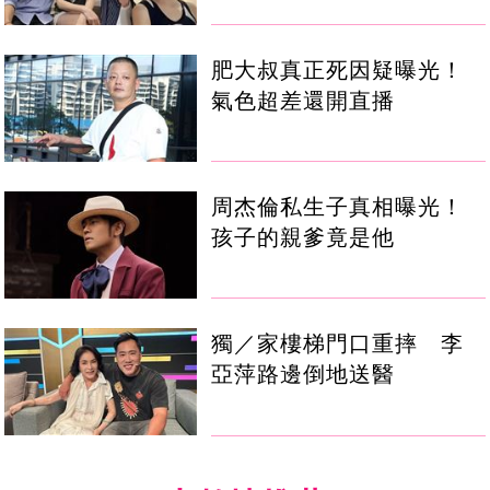
肥大叔真正死因疑曝光！
氣色超差還開直播
周杰倫私生子真相曝光！
孩子的親爹竟是他
獨／家樓梯門口重摔 李
亞萍路邊倒地送醫