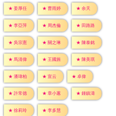
★
余天
★
姜厚任
★
曹雨婷
★
李亞萍
★
周杰倫
★
田路路
★
吳宗憲
★
關之琳
★
陳泰銘
★
馬清偉
★
王國旌
★
陳美琪
★
宣云
★
卓偉
★
潘瑋柏
★
許常德
★
章小蕙
★
鍾鎮濤
★
徐莉玲
★
李多慧