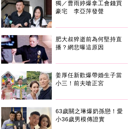
獨／曹雨婷爆拿工會錢買
豪宅 李亞萍發聲
肥大叔猝逝前為何堅持直
播？網悲曝這原因
姜厚任新歡爆帶婚生子當
小三！前夫嗆正宮
63歲關之琳爆奶孫戀！愛
小36歲男模傳證實