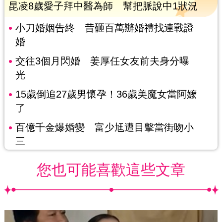
昆凌8歲愛子拜中醫為師 幫把脈說中1狀況
小刀婚姻告終 昔砸百萬辦婚禮找連戰證
婚
交往3個月閃婚 姜厚任女友前夫身分曝
光
15歲倒追27歲男懷孕！36歲美魔女當阿嬤
了
百億千金爆婚變 富少尪遭目擊當街吻小
三
您也可能喜歡這些文章