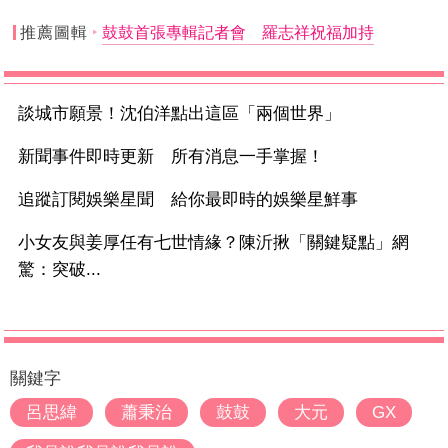
推薦圖輯
鼓鼓首張專輯記者會 羅志祥祝福加持
談城市願景！沈伯洋點出這區「兩個世界」
新聞事件即時更新 所有消息一手掌握！
追蹤訂閱娛樂星聞 給你最即時的娛樂星鮮事
小女友與姜厚任有七世情緣？陳沂揪「關鍵疑點」網
驚：突破...
關鍵字
呂思緯
蕭秉治
鼓鼓
大元
GX