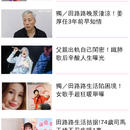
獨／田路路晚景淒涼！姜
厚任3年前早知情
父親出軌自己閨密！鐵肺
歌后辛酸人生曝光
獨／田路路生活陷困境！
女歌手超狂暖舉曝
田路路生活拮据!74歲司馬