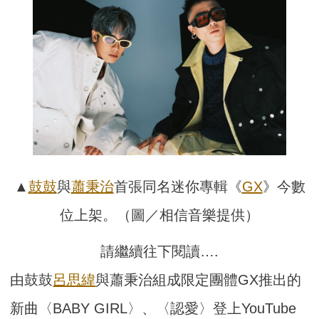
▲
鼓鼓
與
蕭秉治
首張同名迷你專輯《
GX
》今數
位上架。（圖／相信音樂提供）
請繼續往下閱讀….
由鼓鼓
呂思緯
與蕭秉治組成限定團體GX推出的
新曲〈BABY GIRL〉、〈認愛〉登上YouTube