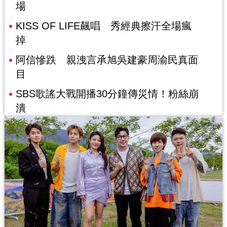
場
KISS OF LIFE飆唱 秀經典擦汗全場瘋
掉
阿信慘跌 親洩言承旭吳建豪周渝民真面
目
SBS歌謠大戰開播30分鐘傳災情！粉絲崩
潰