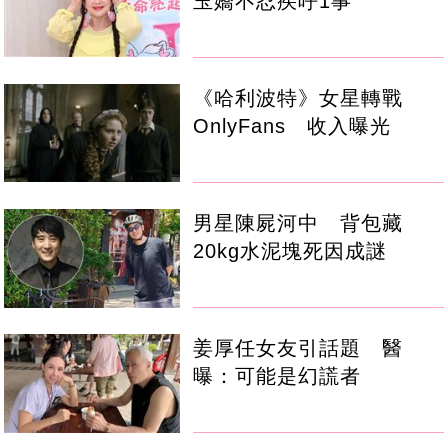
玉嬌不忍疾呼1事
《哈利波特》女星轉戰
OnlyFans 收入曝光
男星陳屍河中 背包藏
20kg水泥塊死因成謎
姜厚任女友引話題 醫
曝：可能是幻謊者