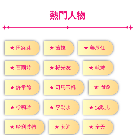
熱門人物
★
茜拉
★
田路路
★
姜厚任
★
乾妹
★
曹雨婷
★
楊光友
★
周遊
★
許常德
★
司馬玉嬌
★
徐莉玲
★
李朝永
★
沈政男
★
安迪
★
余天
★
哈利波特