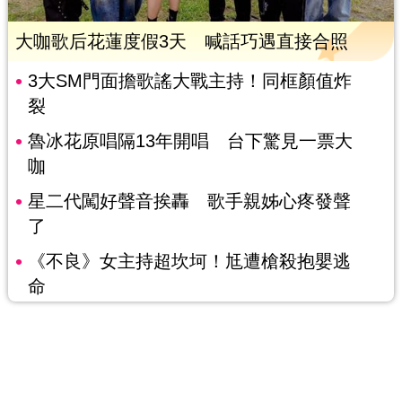
大咖歌后花蓮度假3天 喊話巧遇直接合照
3大SM門面擔歌謠大戰主持！同框顏值炸
裂
魯冰花原唱隔13年開唱 台下驚見一票大
咖
星二代闖好聲音挨轟 歌手親姊心疼發聲
了
《不良》女主持超坎坷！尪遭槍殺抱嬰逃
命