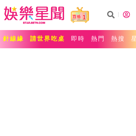
1
針線緣
請世界吃桌
即時
熱門
熱搜