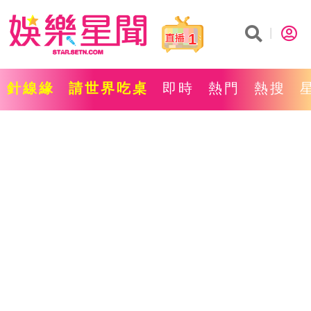
1
針線緣
請世界吃桌
即時
熱門
熱搜