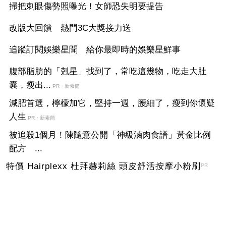
掃把刺眼傷勢照曝光！女師恐失明要提告
改版大回饋 熱門3C大獎接力送
追蹤訂閱娛樂星聞 給你最即時的娛樂星鮮事
腹部脂肪的「剋星」找到了，常吃這幾物，吃走大肚
囊，瘦出...
PR・新素簡
減肥首選，檸檬加它，堅持一週，腰細了，瘦到你懷疑
人生
PR・新素簡
被追殺1個月！陳隨意公開「神級滷肉食譜」黃金比例
配方 ...
特價 Hairplexx 杜拜赫莉絲 頭皮舒活按摩小粉刷
PR