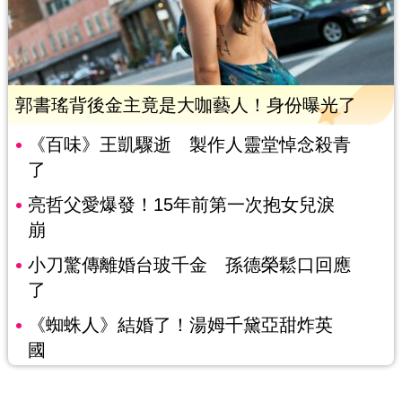
郭書瑤背後金主竟是大咖藝人！身份曝光了
《百味》王凱驟逝 製作人靈堂悼念殺青
了
亮哲父愛爆發！15年前第一次抱女兒淚
崩
小刀驚傳離婚台玻千金 孫德榮鬆口回應
了
《蜘蛛人》結婚了！湯姆千黛亞甜炸英
國