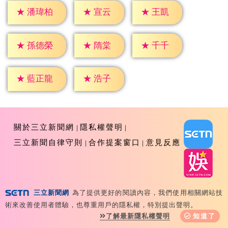
★
宣云
★
王凱
★
潘瑋柏
★
隋棠
★
千千
★
孫德榮
★
浩子
★
藍正龍
關於三立新聞網
隱私權聲明
三立新聞自律守則
合作提案窗口
意見反應
三立新聞網
為了提供更好的閱讀內容，我們使用相關網站技
Copyright ©2026 Sanlih E-Television All Rights
術來改善使用者體驗，也尊重用戶的隱私權，特別提出聲明。
Reserved 版權所有 盜用必究 台北市內湖區舊宗路一段159
了解最新隱私權聲明
知道了
號 02-8792-8888