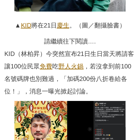
▲
KID
將在21日
慶生
。（圖／翻攝臉書）
請繼續往下閱讀….
KID（林柏昇）今突然宣布21日生日當天將請客
讓100位民眾
免費
吃
野人火鍋
，若沒拿到前100
名號碼牌也別難過，「加碼200份八折卷給各
位！」，消息一曝光掀起討論。