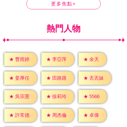
更多焦點+
熱門人物
★
余天
★
曹雨婷
★
李亞萍
★
姜厚任
★
田路路
★
丟丟妹
★
5566
★
吳宗憲
★
徐莉玲
★
卓偉
★
許常德
★
周杰倫