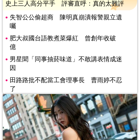
史上三人高分平手 評審直呼：真的太難評
失智公公偷超商 陳明真崩潰報警親立遺
囑
肥大叔國台語教煮菜爆紅 曾創年收破
億
男星聞「同事抽菸味道」不敢講表情成迷
因
田路路批不配當工會理事長 曹雨婷不忍
了