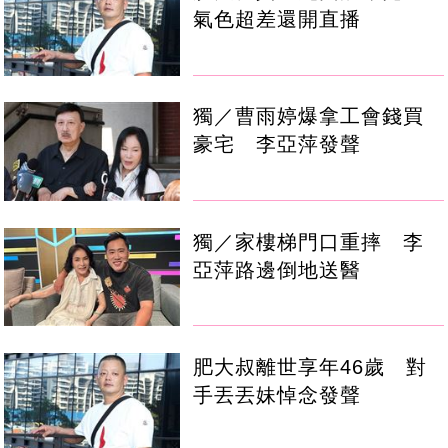
氣色超差還開直播
獨／曹雨婷爆拿工會錢買
豪宅 李亞萍發聲
獨／家樓梯門口重摔 李
亞萍路邊倒地送醫
肥大叔離世享年46歲 對
手丟丟妹悼念發聲