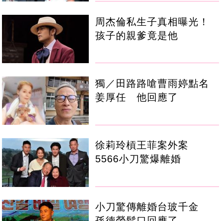
周杰倫私生子真相曝光！
孩子的親爹竟是他
獨／田路路嗆曹雨婷點名
姜厚任 他回應了
徐莉玲槓王菲案外案
5566小刀驚爆離婚
小刀驚傳離婚台玻千金
孫德榮鬆口回應了