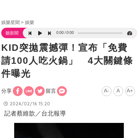
娛樂星聞
娛樂
0:00
0:00
聽新聞
KID突拋震撼彈！宣布「免費
請100人吃火鍋」 4大關鍵條
件曝光
A-
A
A+
分享
留言
2024/02/16 15:20
記者蔡維歆／台北報導