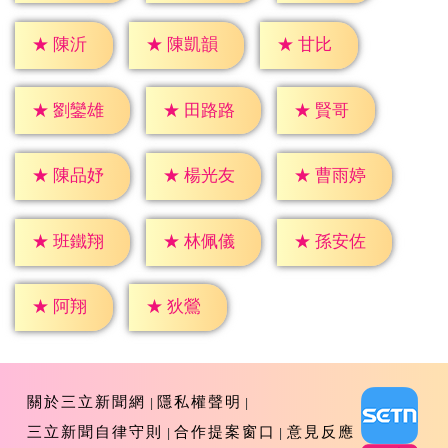
★
陳沂
★
甘比
★
陳凱韻
★
賢哥
★
劉鑾雄
★
田路路
★
陳品妤
★
楊光友
★
曹雨婷
★
班鐵翔
★
林佩儀
★
孫安佐
★
阿翔
★
狄鶯
關於三立新聞網
隱私權聲明
三立新聞自律守則
合作提案窗口
意見反應