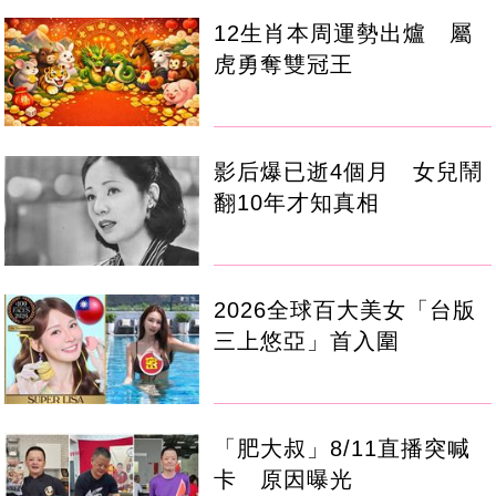
12生肖本周運勢出爐 屬
虎勇奪雙冠王
影后爆已逝4個月 女兒鬧
翻10年才知真相
2026全球百大美女「台版
三上悠亞」首入圍
「肥大叔」8/11直播突喊
卡 原因曝光