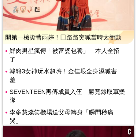
開第一槍撕曹雨婷！田路路突喊當時太衝動
鮮肉男星瘋傳「被富婆包養」 本人全招
了
韓籍3女神玩水超嗨！金佳垠全身濕喊害
羞
SEVENTEEN再傳成員入伍 勝寬錄取軍樂
隊
李多慧燦笑機場送父母轉身「瞬間秒痛
哭」