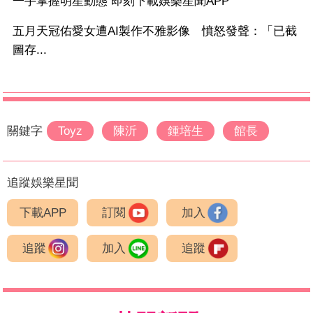
一手掌握明星動態 即刻下載娛樂星聞APP
五月天冠佑愛女遭AI製作不雅影像 憤怒發聲：「已截
圖存...
關鍵字
Toyz
陳沂
鍾培生
館長
追蹤娛樂星聞
下載APP
訂閱
加入
追蹤
加入
追蹤