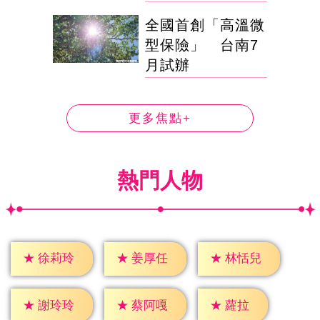
全國首創「高溫微
型保險」 台南7
月試辦
更多焦點+
熱門人物
★
徐莉玲
★
姜厚任
★
林恬兒
★
蘿拉
★
謝玲玲
★
蔡阿嘎