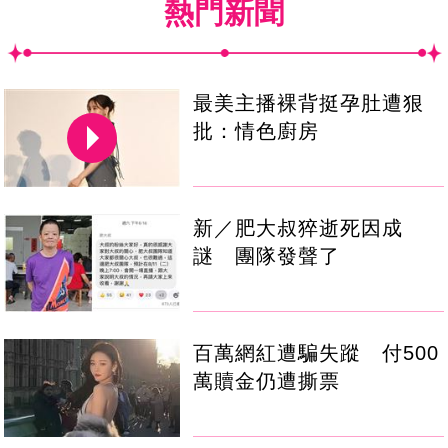
熱門新聞
最美主播裸背挺孕肚遭狠
批：情色廚房
新／肥大叔猝逝死因成
謎 團隊發聲了
百萬網紅遭騙失蹤 付500
萬贖金仍遭撕票