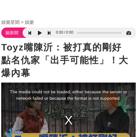
娛樂星聞
娛樂
0:00
0:00
聽新聞
Toyz嘴陳沂：被打真的剛好
點名仇家「出手可能性」！大
爆內幕
This
is
a
The media could not be loaded, either because the server or
modal
window.
network failed or because the format is not supported.