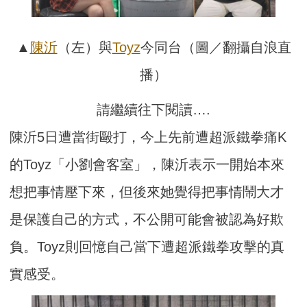
▲
陳沂
（左）與
Toyz
今同台（圖／翻攝自浪直
播）
請繼續往下閱讀….
陳沂5日遭當街毆打，今上先前遭超派鐵拳痛K
的Toyz「小劉會客室」，陳沂表示一開始本來
想把事情壓下來，但後來她覺得把事情鬧大才
是保護自己的方式，不公開可能會被認為好欺
負。Toyz則回憶自己當下遭超派鐵拳攻擊的真
實感受。