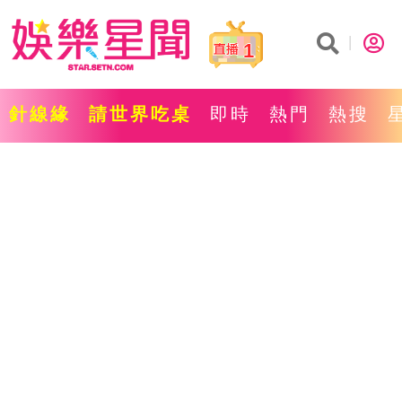
1
針線緣
請世界吃桌
即時
熱門
熱搜