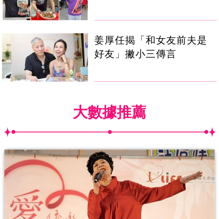
姜厚任揭「和女友前夫是
好友」撇小三傳言
大數據推薦