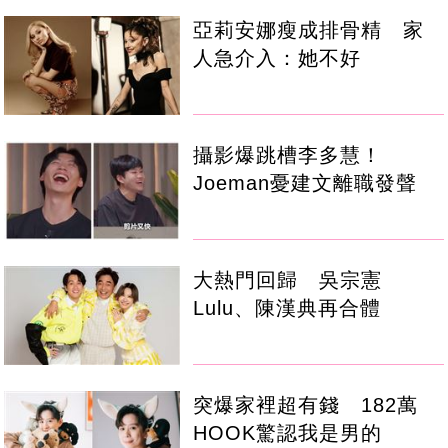
亞莉安娜瘦成排骨精 家
人急介入：她不好
攝影爆跳槽李多慧！
Joeman憂建文離職發聲
大熱門回歸 吳宗憲
Lulu、陳漢典再合體
突爆家裡超有錢 182萬
HOOK驚認我是男的