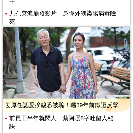
士
九孔突淚崩發影片 身障外甥染腸病毒險
死
姜厚任認愛挨酸恐被騙！曬39年前鐵證反擊
前員工半年就閃人 蔡阿嘎8字吐留人秘
訣