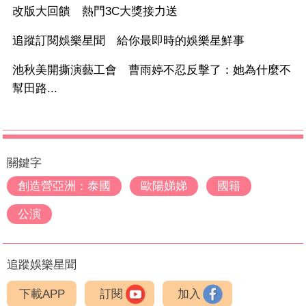
改版大回饋 熱門3C大獎接力送
追蹤訂閱娛樂星聞 給你最即時的娛樂星鮮事
池秋美開撕演藝工會 曹雨婷不忍反擊了：她為什麼不
幫田路...
關鍵字
創造營亞洲：泰國
歐陽娣娣
國籍
公演
追蹤娛樂星聞
下載APP
訂閱
加入