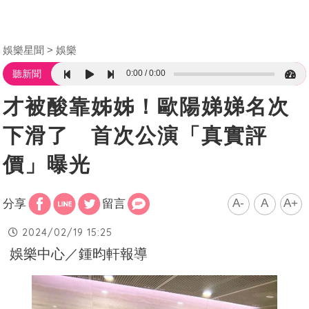
娛樂星聞
娛樂
0:00
0:00
聽新聞
才被酸靠姊姊！歐陽娣娣名次
下滑了 首次公演「真實評
價」曝光
A-
A
A+
分享
留言
2024/02/19 15:25
娛樂中心／鍾昀軒報導