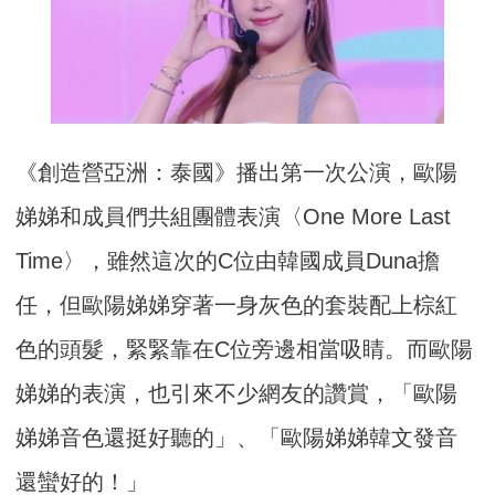
《創造營亞洲：泰國》播出第一次公演，歐陽
娣娣和成員們共組團體表演〈One More Last
Time〉，雖然這次的C位由韓國成員Duna擔
任，但歐陽娣娣穿著一身灰色的套裝配上棕紅
色的頭髮，緊緊靠在C位旁邊相當吸睛。而歐陽
娣娣的表演，也引來不少網友的讚賞，「歐陽
娣娣音色還挺好聽的」、「歐陽娣娣韓文發音
還蠻好的！」