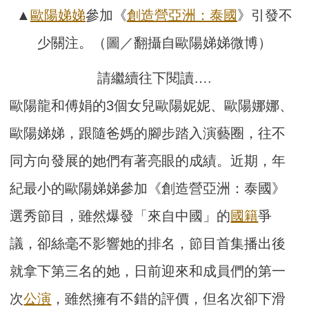
▲
歐陽娣娣
參加《
創造營亞洲：泰國
》引發不
少關注。（圖／翻攝自歐陽娣娣微博）
請繼續往下閱讀….
歐陽龍和傅娟的3個女兒歐陽妮妮、歐陽娜娜、
歐陽娣娣，跟隨爸媽的腳步踏入演藝圈，往不
同方向發展的她們有著亮眼的成績。近期，年
紀最小的歐陽娣娣參加《創造營亞洲：泰國》
選秀節目，雖然爆發「來自中國」的
國籍
爭
議，卻絲毫不影響她的排名，節目首集播出後
就拿下第三名的她，日前迎來和成員們的第一
次
公演
，雖然擁有不錯的評價，但名次卻下滑