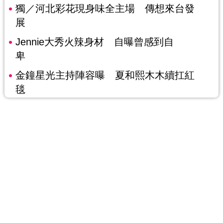
獨／河北彩花現身味全主場 傳想來台發
展
Jennie大秀火辣身材 自曝曾感到自
卑
金鐘星光主持陣容曝 夏和熙木木續扛紅
毯