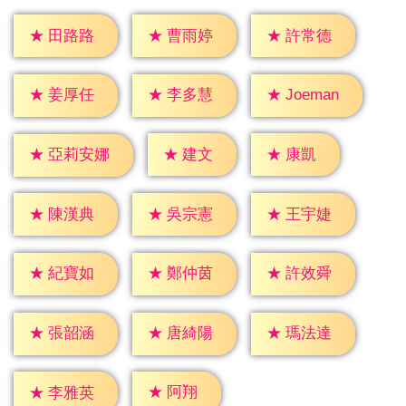
★
田路路
★
曹雨婷
★
許常德
★
姜厚任
★
李多慧
★
Joeman
★
建文
★
康凱
★
亞莉安娜
★
陳漢典
★
吳宗憲
★
王宇婕
★
紀寶如
★
鄭仲茵
★
許效舜
★
張韶涵
★
唐綺陽
★
瑪法達
★
阿翔
★
李雅英