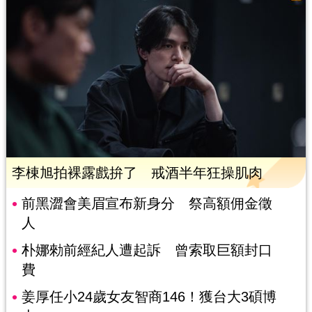
李棟旭拍裸露戲拚了 戒酒半年狂操肌肉
前黑澀會美眉宣布新身分 祭高額佣金徵
人
朴娜勑前經紀人遭起訴 曾索取巨額封口
費
姜厚任小24歲女友智商146！獲台大3碩博