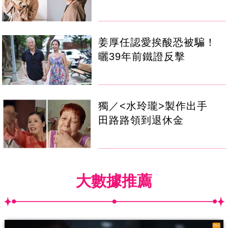
姜厚任認愛挨酸恐被騙！
曬39年前鐵證反擊
獨／<水玲瓏>製作出手
田路路領到退休金
大數據推薦