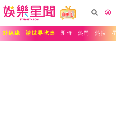
1
針線緣
請世界吃桌
即時
熱門
熱搜