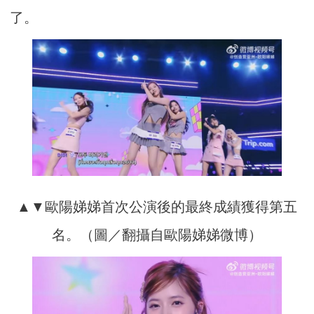
了。
▲▼歐陽娣娣首次公演後的最終成績獲得第五
名。（圖／翻攝自歐陽娣娣微博）