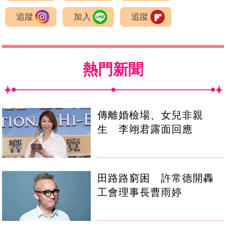
追蹤
加入
追蹤
熱門新聞
傳離婚檢場、女兒非親
生 李翊君露面回應
田路路窮困 許常德開轟
工會理事長曹雨婷