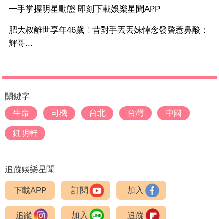
一手掌握明星動態 即刻下載娛樂星聞APP
肥大叔離世享年46歲！昔對手丟丟妹悼念發聲惹鼻酸：
輝哥...
關鍵字
生命
司機
台北
台灣
中國
鍾明軒
追蹤娛樂星聞
下載APP
訂閱
加入
追蹤
加入
追蹤