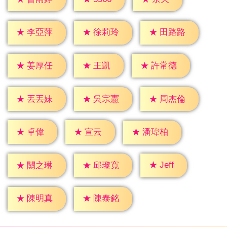
★
李亞萍
★
徐莉玲
★
田路路
★
王凱
★
姜厚任
★
許常德
★
丟丟妹
★
吳宗憲
★
周杰倫
★
卓偉
★
宣云
★
潘瑋柏
★
Jeff
★
關之琳
★
邱瓈寬
★
陳明真
★
陳泰銘