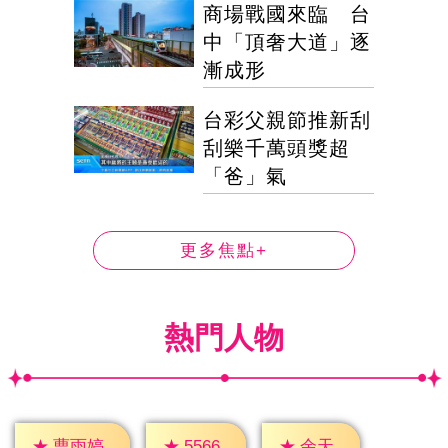
商場戰國來臨 台
中「頂奢大道」逐
漸成形
台彩父親節推新刮
刮樂千萬頭獎超
「爸」氣
更多焦點+
熱門人物
★
余天
★
5566
★
曹雨婷