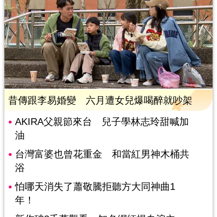
昔傳跟李易婚變 六月遭女兒爆喝醉就吵架
AKIRA父親節來台 兒子學林志玲甜喊加
油
台灣富婆也曾花重金 和當紅男神木桶共
浴
怕哪天消失了蕭敬騰拒聽方大同神曲1
年！