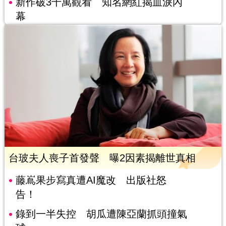
新作破3千萬觀看 知名網紅揭血淚內
幕
台玻夫人喪子首發聲 曝2因素揭離世真相
藤嶌果步寫真遭AI魔改 出版社怒
告！
錄到一半失控 胡瓜遭陳亞蘭抓頭撞氣