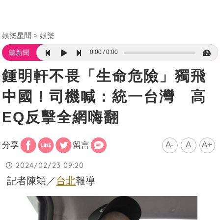
娛樂星聞
娛樂
0:00
0:00
聽新聞
鍾明軒不畏「生命危險」獨飛
中國！司機喊：統一台灣 高
EQ反擊全網嗨翻
A-
A
A+
分享
留言
2024/02/23 09:20
記者陳穎／
台北
報導