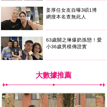
姜厚任女友自曝3碩1博
網搜本名查無此人
63歲關之琳爆奶孫戀！愛
小36歲男模傳證實
大數據推薦