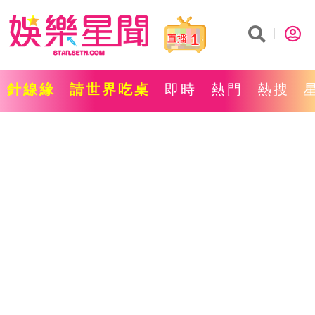
1
針線緣
請世界吃桌
即時
熱門
熱搜