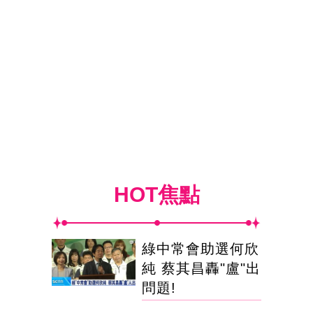
HOT焦點
綠中常會助選何欣
純 蔡其昌轟"盧"出
問題!