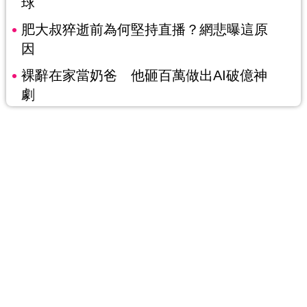
球
肥大叔猝逝前為何堅持直播？網悲曝這原
因
裸辭在家當奶爸 他砸百萬做出AI破億神
劇