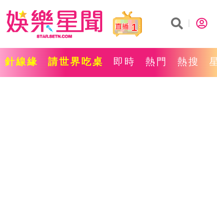
1
針線緣
請世界吃桌
即時
熱門
熱搜