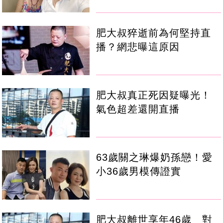
肥大叔猝逝前為何堅持直
播？網悲曝這原因
肥大叔真正死因疑曝光！
氣色超差還開直播
63歲關之琳爆奶孫戀！愛
小36歲男模傳證實
肥大叔離世享年46歲 對