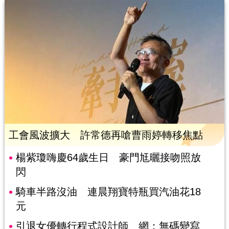
工會風波擴大 許常德再嗆曹雨婷轉移焦點
楊紫瓊嗨慶64歲生日 豪門尪曬接吻照放
閃
騎車半路沒油 連晨翔寶特瓶買汽油花18
元
引退女優轉行程式設計師 網：無碼變寫