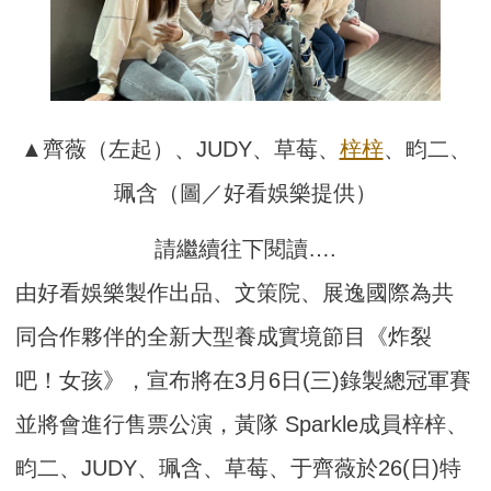
▲齊薇（左起）、JUDY、草莓、
梓梓
、畇二、
珮含（圖／好看娛樂提供）
請繼續往下閱讀….
由好看娛樂製作出品、文策院、展逸國際為共
同合作夥伴的全新大型養成實境節目《炸裂
吧！女孩》，宣布將在3月6日(三)錄製總冠軍賽
並將會進行售票公演，黃隊 Sparkle成員梓梓、
畇二、JUDY、珮含、草莓、于齊薇於26(日)特