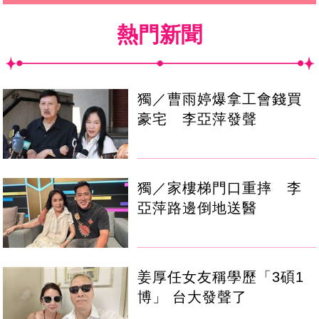
熱門新聞
獨／曹雨婷爆拿工會錢買
豪宅 李亞萍發聲
獨／家樓梯門口重摔 李
亞萍路邊倒地送醫
姜厚任女友稱學歷「3碩1
博」 台大發聲了