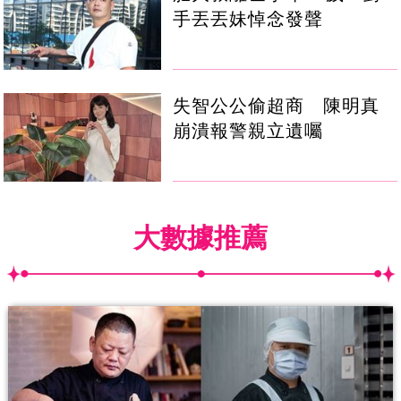
手丟丟妹悼念發聲
失智公公偷超商 陳明真
崩潰報警親立遺囑
大數據推薦