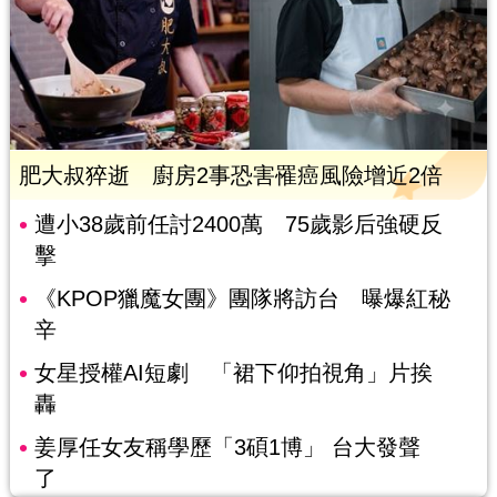
肥大叔猝逝 廚房2事恐害罹癌風險增近2倍
遭小38歲前任討2400萬 75歲影后強硬反
擊
《KPOP獵魔女團》團隊將訪台 曝爆紅秘
辛
女星授權AI短劇 「裙下仰拍視角」片挨
轟
姜厚任女友稱學歷「3碩1博」 台大發聲
了