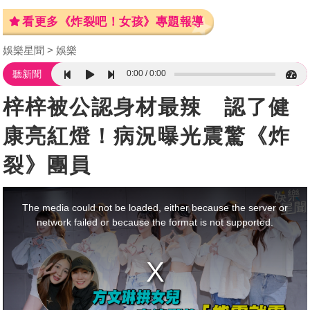
看更多《炸裂吧！女孩》專題報導
娛樂星聞
娛樂
0:00
0:00
聽新聞
梓梓被公認身材最辣 認了健
康亮紅燈！病況曝光震驚《炸
裂》團員
This
is
a
The media could not be loaded, either because the server or
modal
window.
network failed or because the format is not supported.