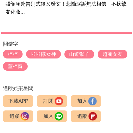
張韶涵赴告別式後又發文！悲慟淚訴無法相信 不捨摯
友化妝...
關鍵字
梓梓
啦啦隊女神
山道猴子
超商女友
董梓甯
追蹤娛樂星聞
下載APP
訂閱
加入
追蹤
加入
追蹤