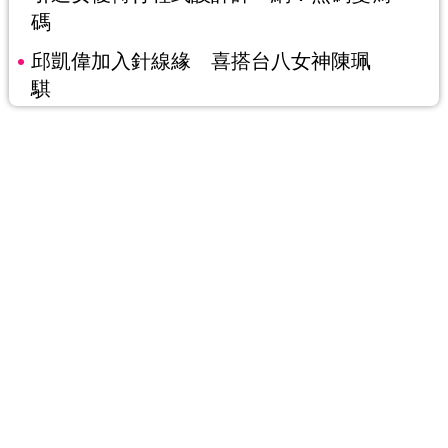
碼
邱凱偉加入針線緣 喜搭台八女神陳珮
騏