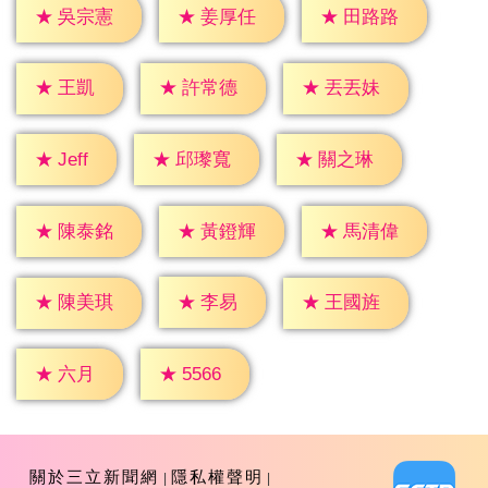
★
吳宗憲
★
姜厚任
★
田路路
★
王凱
★
許常德
★
丟丟妹
★
Jeff
★
邱瓈寬
★
關之琳
★
陳泰銘
★
黃鐙輝
★
馬清偉
★
李易
★
陳美琪
★
王國旌
★
六月
★
5566
關於三立新聞網
隱私權聲明