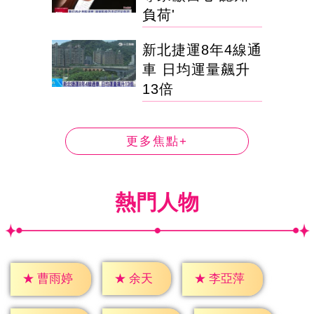
負荷'
新北捷運8年4線通
車 日均運量飆升
13倍
更多焦點+
熱門人物
★
余天
★
曹雨婷
★
李亞萍