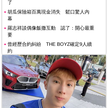
了
胡瓜保險箱百萬現金消失 鬆口驚人內
幕
羅志祥談偶像飯撒互動 認了：開心最重
要
曾經歷合約糾紛 THE BOYZ確定9人續
約