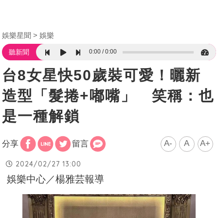
娛樂星聞
娛樂
0:00
0:00
聽新聞
台8女星快50歲裝可愛！曬新
造型「髮捲+嘟嘴」 笑稱：也
是一種解鎖
A-
A
A+
分享
留言
2024/02/27 13:00
娛樂中心／楊雅芸報導