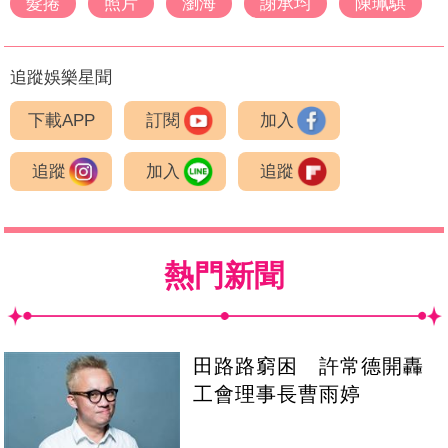
髮捲
照片
瀏海
謝承均
陳珮騏
追蹤娛樂星聞
下載APP
訂閱
加入
追蹤
加入
追蹤
熱門新聞
田路路窮困 許常德開轟
工會理事長曹雨婷