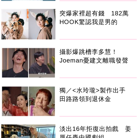
突爆家裡超有錢 182萬
HOOK驚認我是男的
攝影爆跳槽李多慧！
Joeman憂建文離職發聲
獨／<水玲瓏>製作出手
田路路領到退休金
淡出16年拒復出拍戲 姜
厚任轟中國劇組