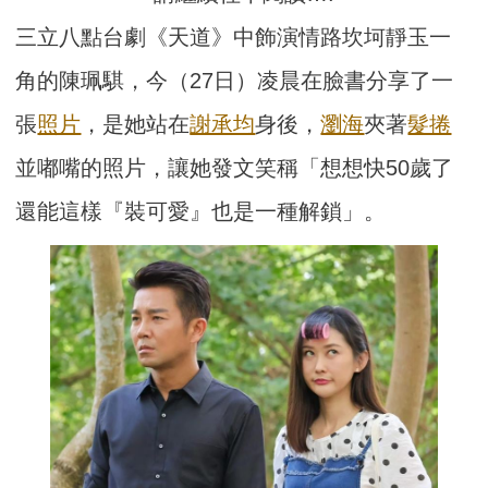
三立八點台劇《天道》中飾演情路坎坷靜玉一
角的陳珮騏，今（27日）凌晨在臉書分享了一
張
照片
，是她站在
謝承均
身後，
瀏海
夾著
髮捲
並嘟嘴的照片，讓她發文笑稱「想想快50歲了
還能這樣『裝可愛』也是一種解鎖」。