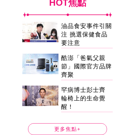
HOT焦點
油品食安事件引關
注 挑選保健食品
要注意
酷澎「爸氣父親
節」國際官方品牌
齊聚
罕病博士彭士齊
輪椅上的生命覺
醒！
更多焦點+