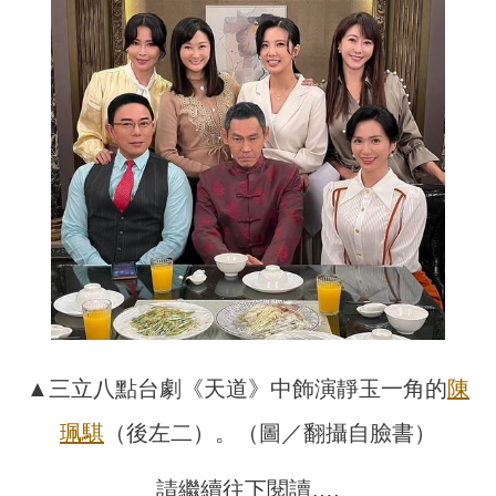
▲三立八點台劇《天道》中飾演靜玉一角的
陳
珮騏
（後左二）。（圖／翻攝自臉書）
請繼續往下閱讀….