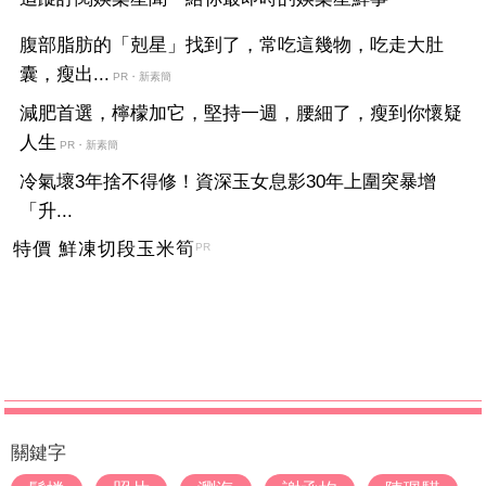
腹部脂肪的「剋星」找到了，常吃這幾物，吃走大肚
囊，瘦出...
PR・新素簡
減肥首選，檸檬加它，堅持一週，腰細了，瘦到你懷疑
人生
PR・新素簡
冷氣壞3年捨不得修！資深玉女息影30年上圍突暴增
「升...
特價 鮮凍切段玉米筍
PR
關鍵字