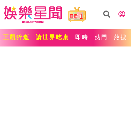
1
王凱猝逝
請世界吃桌
即時
熱門
熱搜