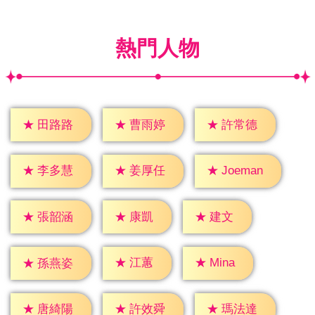
熱門人物
★
田路路
★
曹雨婷
★
許常德
★
李多慧
★
姜厚任
★
Joeman
★
康凱
★
建文
★
張韶涵
★
江蕙
★
Mina
★
孫燕姿
★
唐綺陽
★
許效舜
★
瑪法達