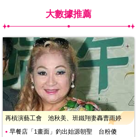
大數據推薦
再槓演藝工會 池秋美、班鐵翔妻轟曹雨婷
早餐店「1畫面」釣出始源朝聖 台粉傻