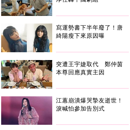
寫運勢書下半年廢了！唐
綺陽瘦下來原因曝
突遭王宇婕取代 鄭仲茵
本尊回應真實主因
江蕙崩潰爆哭摯友逝世！
淚喊怕參加告別式