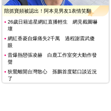
陪抓寶頻被認出！阿本見男友1表情笑翻
26歲日籍追星網紅直播輕生 網見截圖嚇
壞
網紅香菱自爆痛失2千萬 過程謝震武傻
眼
昔爆熱戀張凌赫 白鹿工作室突大動作發
聲
狄鶯離開台灣散心 孫鵬首度鬆口談近況
了