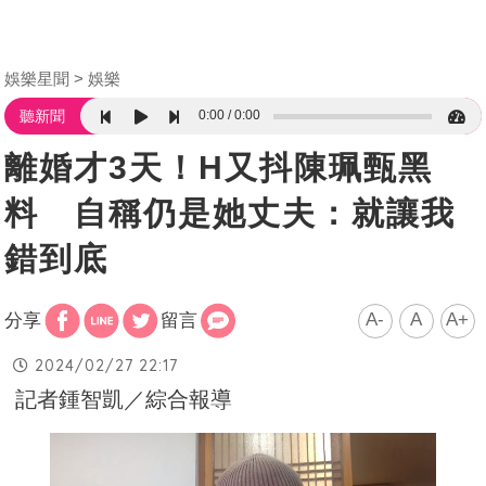
娛樂星聞
娛樂
0:00
0:00
聽新聞
離婚才3天！H又抖陳珮甄黑
料 自稱仍是她丈夫：就讓我
錯到底
A-
A
A+
分享
留言
2024/02/27 22:17
記者鍾智凱／綜合報導