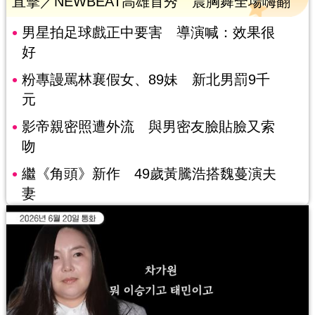
直擊／NEWBEAT高雄首秀 震胸舞全場嗨翻
男星拍足球戲正中要害 導演喊：效果很
好
粉專謾罵林襄假女、89妹 新北男罰9千
元
影帝親密照遭外流 與男密友臉貼臉又索
吻
繼《角頭》新作 49歲黃騰浩搭魏蔓演夫
妻