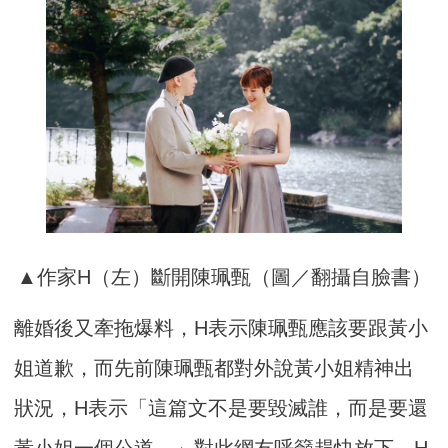
▲作家H（左）斷開陳珮甄（圖／翻攝自臉書）
離婚後又牽拖爆料，H表示陳珮甄應該要跟黃小
姐道歉，而先前陳珮甄都對外說黃小姐精神出
狀況，H表示「這篇文不是要毀滅誰，而是要還
黃小姐一個公道。」對此網友呼籲趕快放下，H