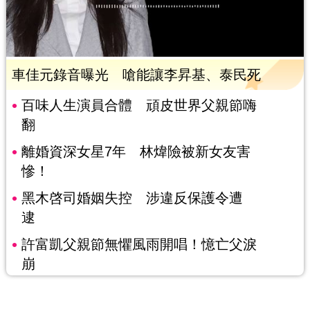
車佳元錄音曝光 嗆能讓李昇基、泰民死
百味人生演員合體 頑皮世界父親節嗨
翻
離婚資深女星7年 林煒險被新女友害
慘！
黑木啓司婚姻失控 涉違反保護令遭
逮
許富凱父親節無懼風雨開唱！憶亡父淚
崩