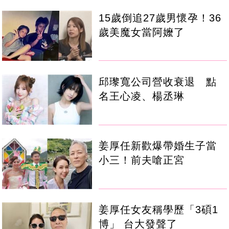
15歲倒追27歲男懷孕！36
歲美魔女當阿嬤了
邱瓈寬公司營收衰退 點
名王心凌、楊丞琳
姜厚任新歡爆帶婚生子當
小三！前夫嗆正宮
姜厚任女友稱學歷「3碩1
博」 台大發聲了