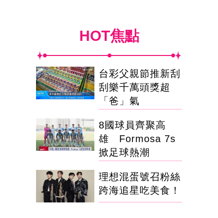
HOT焦點
台彩父親節推新刮
刮樂千萬頭獎超
「爸」氣
8國球員齊聚高
雄 Formosa 7s
掀足球熱潮
理想混蛋號召粉絲
跨海追星吃美食！