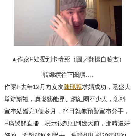
▲作家H疑愛到卡慘死（圖／翻攝自臉書）
請繼續往下閱讀….
作家H去年12月向女友
陳珮甄
求婚成功，還盛大
舉辦婚禮，廣邀藝能界、網紅圈不少人，怎料
宣布結婚完1個多月，24日就無預警宣布分手，
H痛哭開直播，表示很想回到幾天前，那時還好
好的，希望能回到過去，還說想規劃30年後的