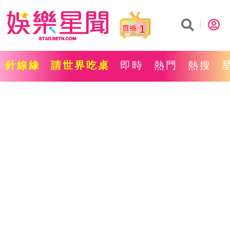
1
針線緣
請世界吃桌
即時
熱門
熱搜