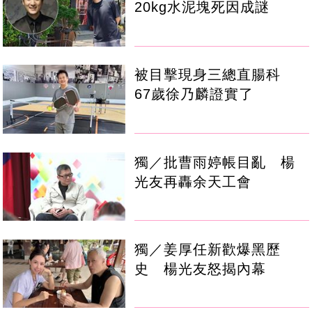
20kg水泥塊死因成謎
被目擊現身三總直腸科
67歲徐乃麟證實了
獨／批曹雨婷帳目亂 楊
光友再轟余天工會
獨／姜厚任新歡爆黑歷
史 楊光友怒揭內幕