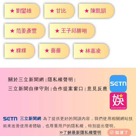
★
甘比
★
劉鑾雄
★
陳凱韻
★
范姜彥豐
★
王子邱勝翊
★
粿粿
★
薔薔
★
林嘉凌
關於三立新聞網
隱私權聲明
三立新聞自律守則
合作提案窗口
意見反應
三立新聞網
為了提供更好的閱讀內容，我們使用相關網站技
Copyright ©2026 Sanlih E-Television All Rights
術來改善使用者體驗，也尊重用戶的隱私權，特別提出聲明。
Reserved 版權所有 盜用必究 台北市內湖區舊宗路一段159
了解最新隱私權聲明
知道了