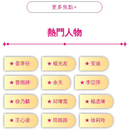
更多焦點+
熱門人物
★
安迪
★
姜厚任
★
楊光友
★
余天
★
曹雨婷
★
李亞萍
★
徐乃麟
★
邱瓈寬
★
楊丞琳
★
王心凌
★
田路路
★
徐莉玲