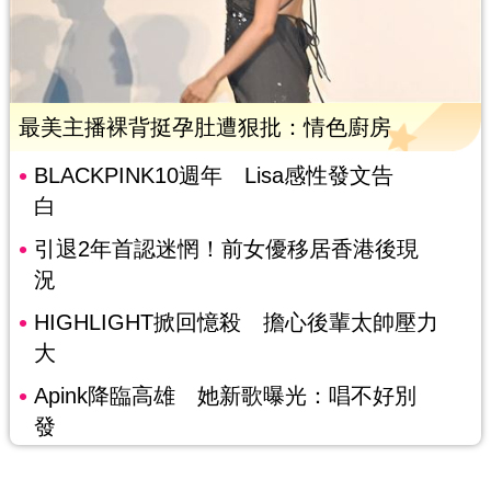
最美主播裸背挺孕肚遭狠批：情色廚房
BLACKPINK10週年 Lisa感性發文告
白
引退2年首認迷惘！前女優移居香港後現
況
HIGHLIGHT掀回憶殺 擔心後輩太帥壓力
大
Apink降臨高雄 她新歌曝光：唱不好別
發