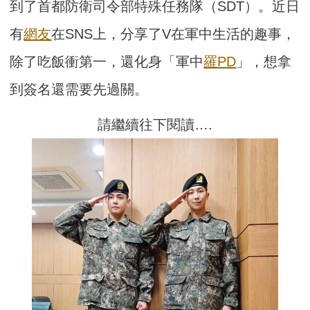
到了首都防衛司令部特殊任務隊（SDT）。近日
有
網友
在SNS上，分享了V在軍中生活的趣事，
除了吃飯衝第一，還化身「軍中
羅PD
」，想拿
到簽名還需要先過關。
請繼續往下閱讀….