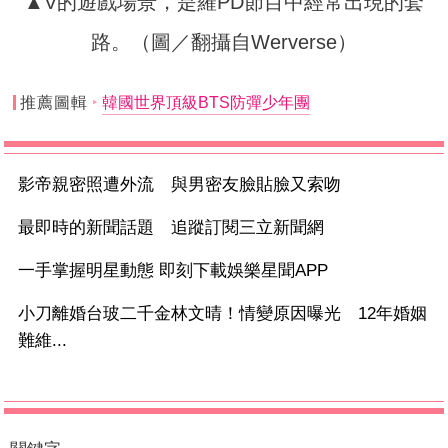
▲V的遊戲場景，是羅PD節目中經常出現的套
路。（圖／翻攝自Werverse）
推薦圖輯
韓國世界頂級BTS防彈少年團
影帝親密照遭外流 與男密友臉貼臉又索吻
最即時的新聞話題 追蹤訂閱三立新聞網
一手掌握明星動態 即刻下載娛樂星聞APP
小刀離婚台玻二千金林文晴！情變原因曝光 12年婚姻
難維...