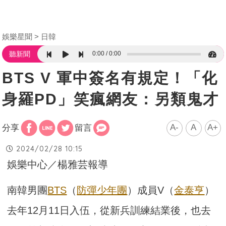
娛樂星聞
日韓
0:00
0:00
聽新聞
BTS V 軍中簽名有規定！「化
身羅PD」笑瘋網友：另類鬼才
A-
A
A+
分享
留言
2024/02/28 10:15
娛樂中心／楊雅芸報導
南韓男團
BTS
（
防彈少年團
）成員V（
金泰亨
）
去年12月11日入伍，從新兵訓練結業後，也去