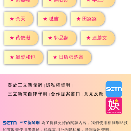
★
余天
★
呱吉
★
田路路
★
蔡依珊
★
郭品超
★
連勝文
★
龜梨和也
★
日版張鈞甯
關於三立新聞網
隱私權聲明
三立新聞自律守則
合作提案窗口
意見反應
三立新聞網
為了提供更好的閱讀內容，我們使用相關網站技
Copyright ©2026 Sanlih E-Television All Rights
術來改善使用者體驗，也尊重用戶的隱私權，特別提出聲明。