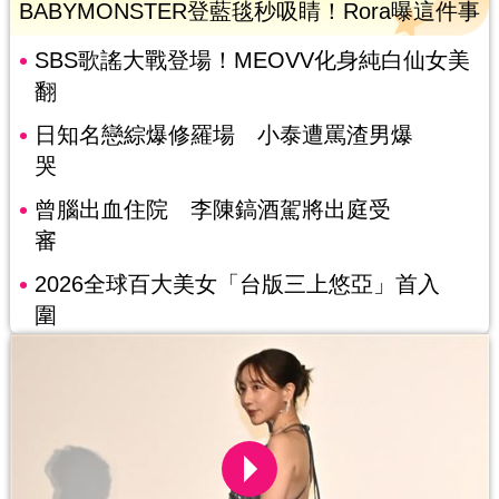
BABYMONSTER登藍毯秒吸睛！Rora曝這件事
SBS歌謠大戰登場！MEOVV化身純白仙女美
翻
日知名戀綜爆修羅場 小泰遭罵渣男爆
哭
曾腦出血住院 李陳鎬酒駕將出庭受
審
2026全球百大美女「台版三上悠亞」首入
圍