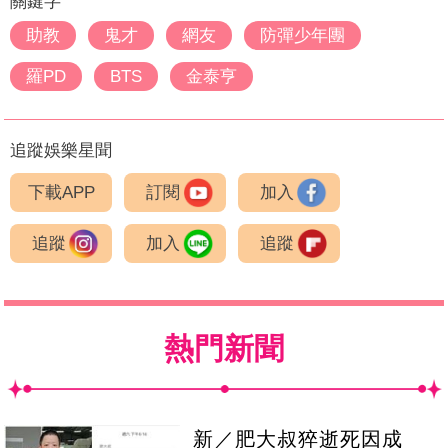
關鍵字
助教
鬼才
網友
防彈少年團
羅PD
BTS
金泰亨
追蹤娛樂星聞
下載APP
訂閱
加入
追蹤
加入
追蹤
熱門新聞
新／肥大叔猝逝死因成