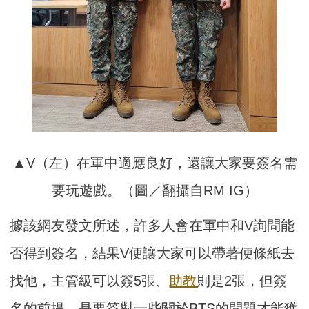
▲V（左）在軍中適應良好，還讓大家要簽名需
要玩遊戲。（圖／翻攝自RM IG）
據該網友發文所述，許多人會在軍中和V詢問能
否得到簽名，結果V便讓大家可以帶著便條紙去
找他，主管級可以簽5張、
助教
則是2張，但簽
名的前提，是要答對一些關於BTS的問題才能獲