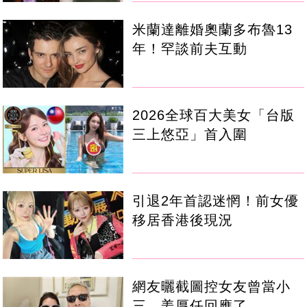
米蘭達離婚奧蘭多布魯13
年！罕談前夫互動
2026全球百大美女「台版
三上悠亞」首入圍
引退2年首認迷惘！前女優
移居香港後現況
網友曬截圖控女友曾當小
三 姜厚任回應了