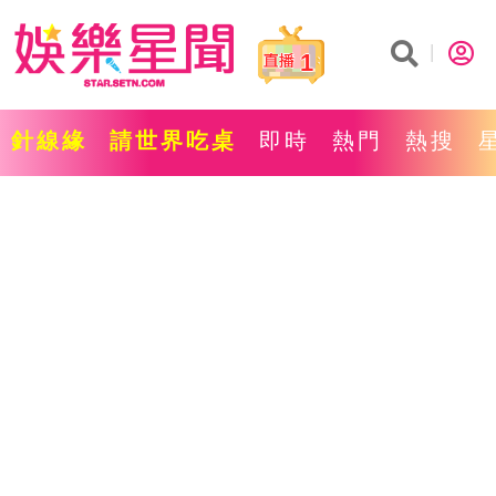
1
針線緣
請世界吃桌
即時
熱門
熱搜