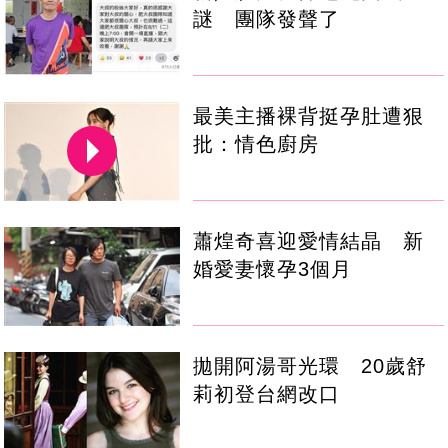
謎 團隊發聲了
最美主播裸背挺孕肚遭狠
批：情色廚房
蕭煌奇喜迎愛情結晶 新
婚愛妻懷孕3個月
拋開阿湯哥光環 20歲舒
莉初登台網改口