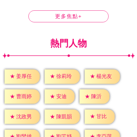
更多焦點+
熱門人物
★
姜厚任
★
徐莉玲
★
楊光友
★
安迪
★
陳沂
★
曹雨婷
★
甘比
★
沈政男
★
陳凱韻
★
劉鑾雄
★
劉芯妤
★
李亞萍