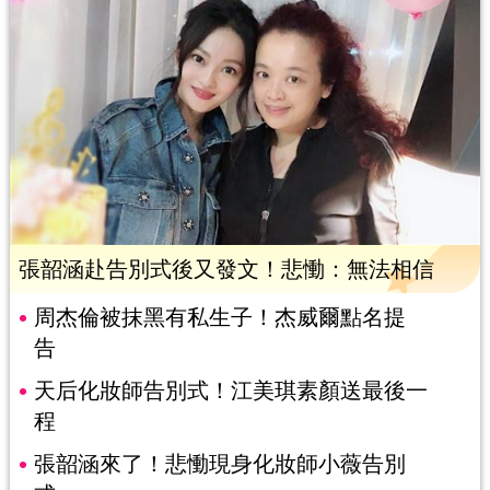
張韶涵赴告別式後又發文！悲慟：無法相信
周杰倫被抹黑有私生子！杰威爾點名提
告
天后化妝師告別式！江美琪素顏送最後一
程
張韶涵來了！悲慟現身化妝師小薇告別