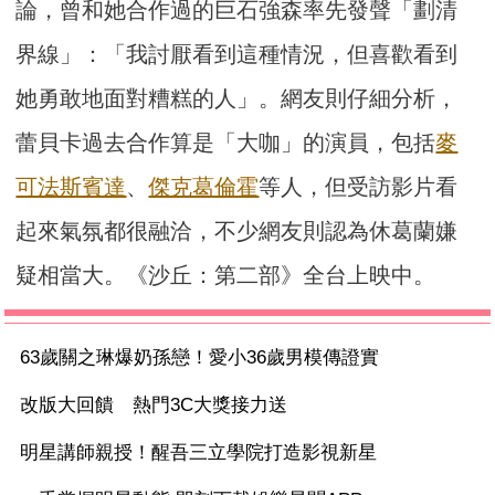
論，曾和她合作過的巨石強森率先發聲「劃清
界線」：「我討厭看到這種情況，但喜歡看到
她勇敢地面對糟糕的人」。網友則仔細分析，
蕾貝卡過去合作算是「大咖」的演員，包括
麥
可法斯賓達
、
傑克葛倫霍
等人，但受訪影片看
起來氣氛都很融洽，不少網友則認為休葛蘭嫌
疑相當大。《沙丘：第二部》全台上映中。
63歲關之琳爆奶孫戀！愛小36歲男模傳證實
改版大回饋 熱門3C大獎接力送
明星講師親授！醒吾三立學院打造影視新星