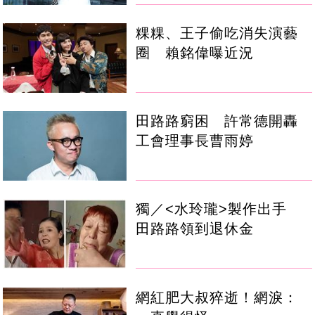
粿粿、王子偷吃消失演藝
圈 賴銘偉曝近況
田路路窮困 許常德開轟
工會理事長曹雨婷
獨／<水玲瓏>製作出手
田路路領到退休金
網紅肥大叔猝逝！網淚：