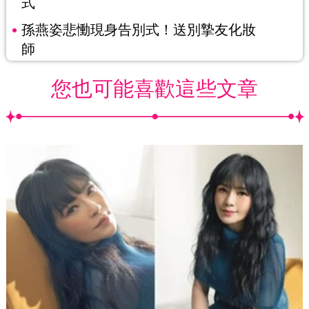
式
孫燕姿悲慟現身告別式！送別摯友化妝
師
您也可能喜歡這些文章