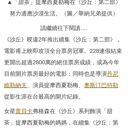
▲「甜茶」提摩西夏勒梅在《沙丘：第二部》
努力適應沙漠生活。（圖／華納兄弟提供）
請繼續往下閱讀….
《沙丘》暌違2年推出續集《沙丘：第二部》，
電影甫上映即攻頂全台票房冠軍。228連假結束
更開出超過2800萬的絕佳票房成績，成為今年
目前開片票房最好的電影；同時也是導演
丹尼
維勒納夫
、演員提摩西夏勒梅、
奧斯汀巴特勒
從影生涯在台最高的開片紀錄。
女星
蕾貝卡
弗格森在《沙丘》系列飾演「甜
茶」提摩西夏勒梅的媽媽，在續集《沙丘：第