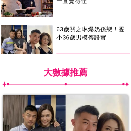
一直覺得怪
63歲關之琳爆奶孫戀！愛
小36歲男模傳證實
大數據推薦