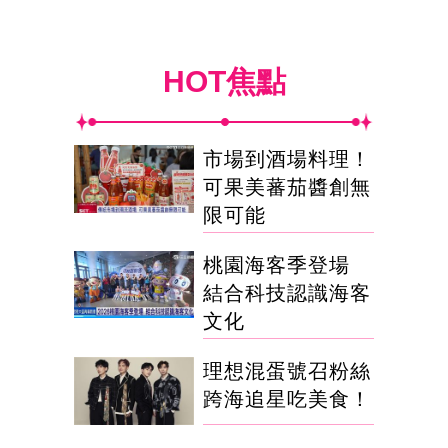
HOT焦點
市場到酒場料理！
可果美蕃茄醬創無
限可能
桃園海客季登場
結合科技認識海客
文化
理想混蛋號召粉絲
跨海追星吃美食！