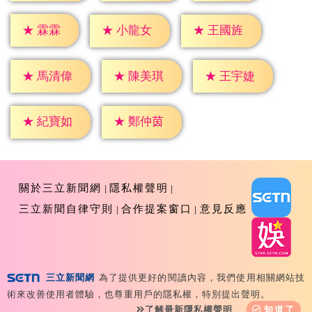
★
霖霖
★
小龍女
★
王國旌
★
馬清偉
★
陳美琪
★
王宇婕
★
紀寶如
★
鄭仲茵
關於三立新聞網
隱私權聲明
三立新聞自律守則
合作提案窗口
意見反應
三立新聞網
為了提供更好的閱讀內容，我們使用相關網站技
Copyright ©2026 Sanlih E-Television All Rights
術來改善使用者體驗，也尊重用戶的隱私權，特別提出聲明。
Reserved 版權所有 盜用必究 台北市內湖區舊宗路一段159
了解最新隱私權聲明
知道了