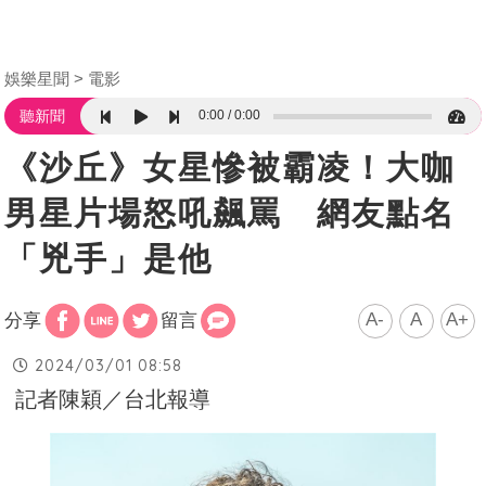
娛樂星聞
電影
0:00
0:00
聽新聞
《沙丘》女星慘被霸凌！大咖
男星片場怒吼飆罵 網友點名
「兇手」是他
A-
A
A+
分享
留言
2024/03/01 08:58
記者陳穎／台北報導