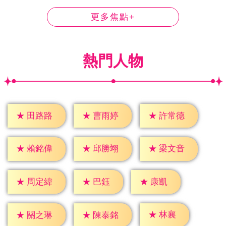
更多焦點+
熱門人物
★
田路路
★
曹雨婷
★
許常德
★
賴銘偉
★
邱勝翊
★
梁文音
★
巴鈺
★
康凱
★
周定緯
★
林襄
★
關之琳
★
陳泰銘