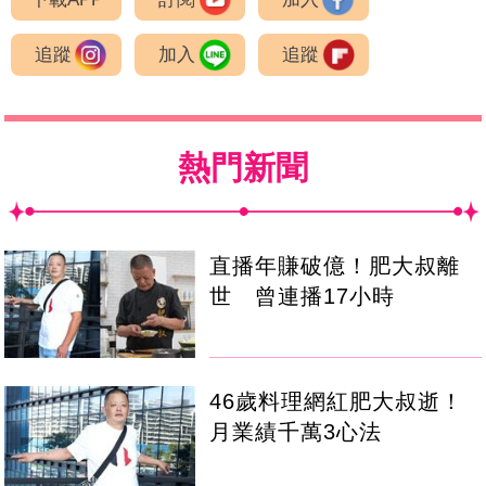
追蹤
加入
追蹤
熱門新聞
直播年賺破億！肥大叔離
世 曾連播17小時
46歲料理網紅肥大叔逝！
月業績千萬3心法