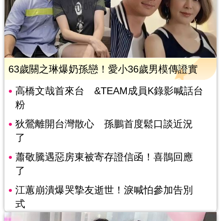
63歲關之琳爆奶孫戀！愛小36歲男模傳證實
高橋文哉首來台 &TEAM成員K錄影喊話台
粉
狄鶯離開台灣散心 孫鵬首度鬆口談近況
了
蕭敬騰遇惡房東被寄存證信函！喜鵲回應
了
江蕙崩潰爆哭摯友逝世！淚喊怕參加告別
式