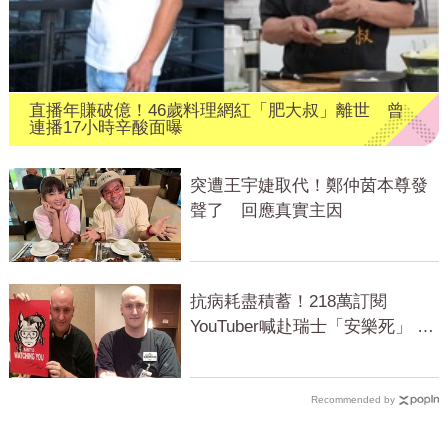
直播年賺破億！46歲料理網紅「肥大叔」離世 曾
連播17小時辛酸面曝
突遭王宇婕取代！鄭仲茵本尊發
聲了 回應真實主因
抗病耗盡積蓄！218萬訂閱
YouTuber喊赴瑞士「安樂死」 上
萬網急關切
Recommended by