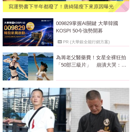
寫運勢書下半年都廢了！唐綺陽瘦下來原因曝光
009829掌握AI關鍵 大華韓國
KOSPI 50今強勢開募
PR (大華銀全能行銷方案)
為籌老父醫藥費！女星全裸狂拍
「50部三級片」 崩潰大哭：沒
靈魂了