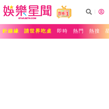
1
針線緣
請世界吃桌
即時
熱門
熱搜