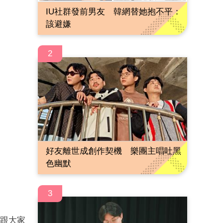
IU社群發前男友 韓網替她抱不平：
該避嫌
2
好友離世成創作契機 樂團主唱吐黑
色幽默
3
跟大家