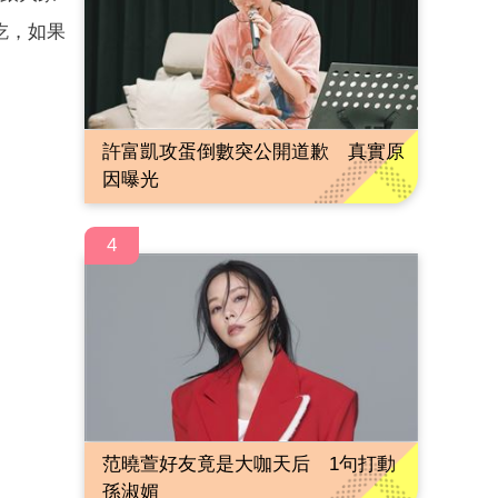
吃，
如果
許富凱攻蛋倒數突公開道歉 真實原
因曝光
4
范曉萱好友竟是大咖天后 1句打動
孫淑媚