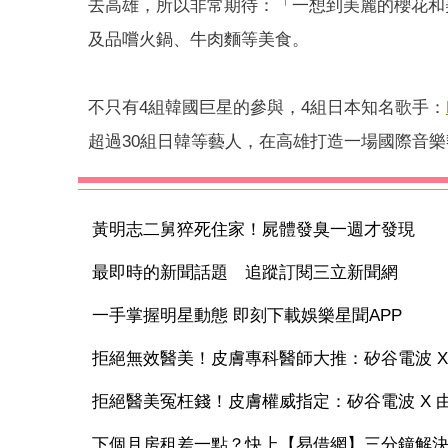
去高雄，所以非常期待：「
一想到美麗的櫻花和
及品嚐火鍋、牛肉麵等美食。
不只有4組韓國巨星的參與，4組日本知名歌手：
超過30組日韓等藝人，在高雄打造一場國際音樂
黃明志二舅猝死住家！屍體發臭一週才發現
最即時的新聞話題 追蹤訂閱三立新聞網
一手掌握明星動態 即刻下載娛樂星聞APP
拒絕無效醫美！皮膚專科醫師大推：矽谷電波 X 讓
拒絕醫美冤枉錢！皮膚權威指定：矽谷電波 X 由內
下個月房租差一點？快上【易借網】三分鐘解