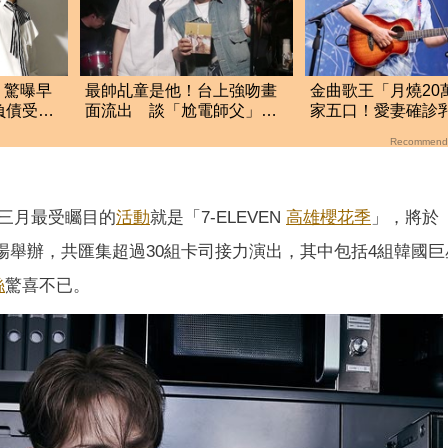
！驚曝早
最帥乩童是他！台上強吻畫
金曲歌王「月燒20
負債受阻
面流出 談「尬電師父」不
家五口！愛妻確診
忍發聲了
鬆口治療近況
Recommend
三月最受矚目的
活動
就是「7-ELEVEN
高雄
櫻花季
」，將於
場舉辦，共匯集超過30組卡司接力演出，
其中包括4組韓國巨
絲
驚喜不已。