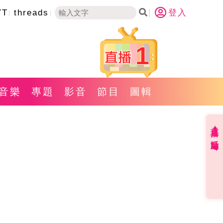
YT
threads
登入
1
音樂
專題
影音
節目
圖輯
直播✦活動