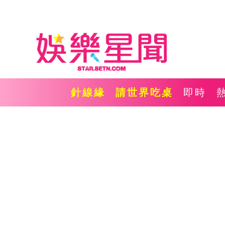
針線緣
請世界吃桌
即時