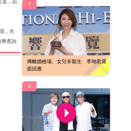
走走，以
7
唱，
共
粉專查詢
傳離婚檢場、女兒非親生 李翊君露
面回應
8