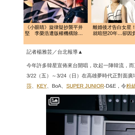
《小眼睛》旋律疑抄襲平井
離婚後才告白女星
堅 李榮浩遭版權機構除名
就暗戀20年…卻因
引熱議
礙
記者楊雅芸／台北報導▲
今年許多韓星宣佈來台開唱，吹起一陣韓流，
而
3/22（五）～3/24（日）
在高雄夢時代正對面廣
莎
、
KEY
、BoA、
SUPER JUNIOR
-D&E，令
粉