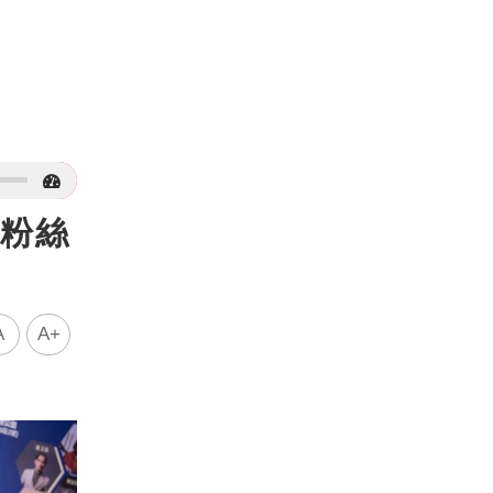
的粉絲
A
A+