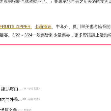
美麗的粉絲們就激動不已。」
並表示想再去之前去過的愛河
FRUITS ZIPPER
、
卡莉怪妞
、中孝介、夏川里美也將輪番開
饗宴。3/
22～3/24一般票皆剩少量票券，更多資訊請上活動
肌膚由...
PR・矽谷電波X
而外養...
PR・矽谷電波X
決燃眉之急
PR・易借網