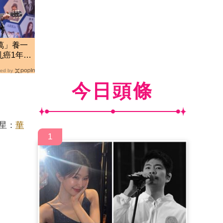
萬」養一
乳癌1年…
ed by
今日頭條
星：
華
1