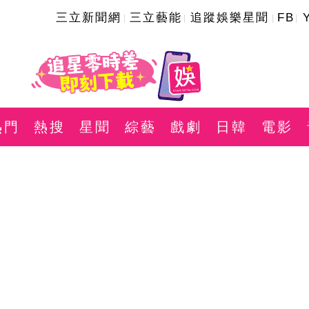
三立新聞網
三立藝能
追蹤娛樂星聞
FB
熱門
熱搜
星聞
綜藝
戲劇
日韓
電影