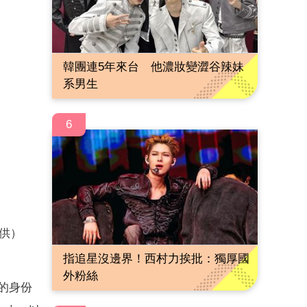
韓團連5年來台 他濃妝變澀谷辣妹
系男生
6
供）
指追星沒邊界！西村力挨批：獨厚國
外粉絲
E的身份