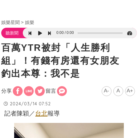
娛樂星聞
娛樂
0:00
0:00
聽新聞
百萬YTR被封「人生勝利
組」！有錢有房還有女朋友
釣出本尊：我不是
A-
A
A+
分享
留言
2024/03/14 07:52
記者陳穎／
台北
報導