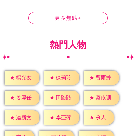
更多焦點+
熱門人物
★
楊光友
★
徐莉玲
★
曹雨婷
★
姜厚任
★
田路路
★
蔡依珊
★
余天
★
連勝文
★
李亞萍