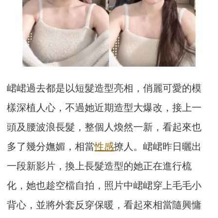
峮峮過去都是以短髮造型亮相，俏麗可愛的模
樣深植人心，不過她近期造型大爆改，接上一
頭及腰波浪長髮，整個人煥然一新，看起來也
多了幾分嫵媚，相當
性感
撩人。峮峮昨日曬出
一段新影片，換上長髮造型的她正在進行梳
化，她也趁空檔自拍，照片中峮峮穿上毛毛小
背心，並將外套反穿保暖，看起來相當隨興慵