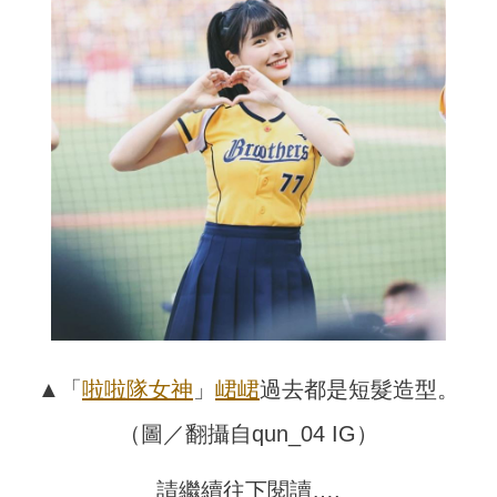
▲「
啦啦隊女神
」
峮峮
過去都是短髮造型。
（圖／翻攝自qun_04 IG）
請繼續往下閱讀….