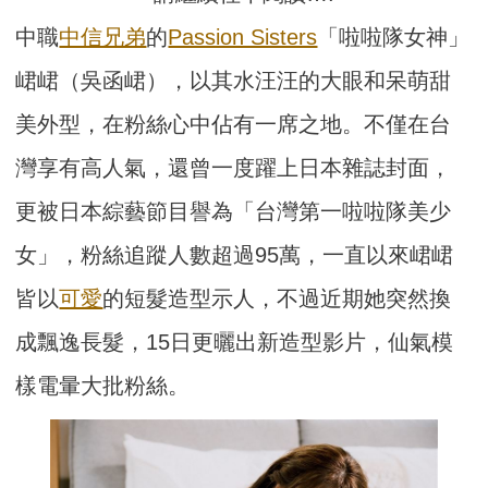
中職
中信兄弟
的
Passion Sisters
「啦啦隊女神」
峮峮（吳函峮），以其水汪汪的大眼和呆萌甜
美外型，在粉絲心中佔有一席之地。不僅在台
灣享有高人氣，還曾一度躍上日本雜誌封面，
更被日本綜藝節目譽為「台灣第一啦啦隊美少
女」，粉絲追蹤人數超過95萬，一直以來峮峮
皆以
可愛
的短髮造型示人，不過近期她突然換
成飄逸長髮，15日更曬出新造型影片，仙氣模
樣電暈大批粉絲。