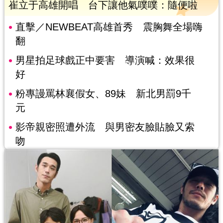
崔立于高雄開唱 台下讓他氣噗噗：隨便啦
直擊／NEWBEAT高雄首秀 震胸舞全場嗨
翻
男星拍足球戲正中要害 導演喊：效果很
好
粉專謾罵林襄假女、89妹 新北男罰9千
元
影帝親密照遭外流 與男密友臉貼臉又索
吻