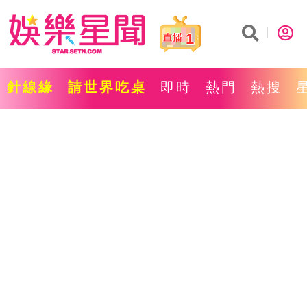
1
針線緣
請世界吃桌
即時
熱門
熱搜