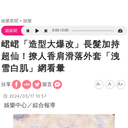
娛樂星聞
娛樂
0:00
0:00
聽新聞
峮峮「造型大爆改」長髮加持
超仙！撩人香肩滑落外套「洩
雪白肌」網看暈
A-
A
A+
分享
留言
2024/03/17 10:57
娛樂中心／綜合報導