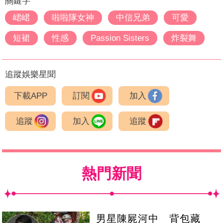
關鍵字
峮峮
啦啦隊女神
中信兄弟
可愛
短裙
性感
Passion Sisters
炸裂舞
追蹤娛樂星聞
下載APP
訂閱
加入
追蹤
加入
追蹤
熱門新聞
男星陳屍河中 背包藏