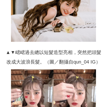
▲▼峮峮過去總以短髮造型亮相，突然把頭髮
改成大波浪長髮。（圖／翻攝自qun_04 IG）