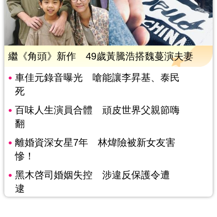
繼《角頭》新作 49歲黃騰浩搭魏蔓演夫妻
車佳元錄音曝光 嗆能讓李昇基、泰民
死
百味人生演員合體 頑皮世界父親節嗨
翻
離婚資深女星7年 林煒險被新女友害
慘！
黑木啓司婚姻失控 涉違反保護令遭
逮