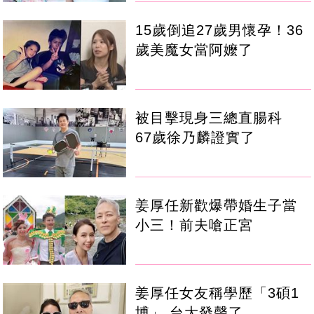
15歲倒追27歲男懷孕！36
歲美魔女當阿嬤了
被目擊現身三總直腸科
67歲徐乃麟證實了
姜厚任新歡爆帶婚生子當
小三！前夫嗆正宮
姜厚任女友稱學歷「3碩1
博」 台大發聲了