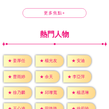
更多焦點+
熱門人物
★
安迪
★
姜厚任
★
楊光友
★
余天
★
曹雨婷
★
李亞萍
★
徐乃麟
★
邱瓈寬
★
楊丞琳
★
王心凌
★
田路路
★
徐莉玲