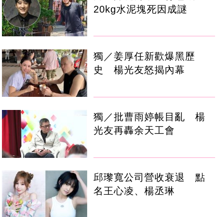
20kg水泥塊死因成謎
獨／姜厚任新歡爆黑歷
史 楊光友怒揭內幕
獨／批曹雨婷帳目亂 楊
光友再轟余天工會
邱瓈寬公司營收衰退 點
名王心凌、楊丞琳