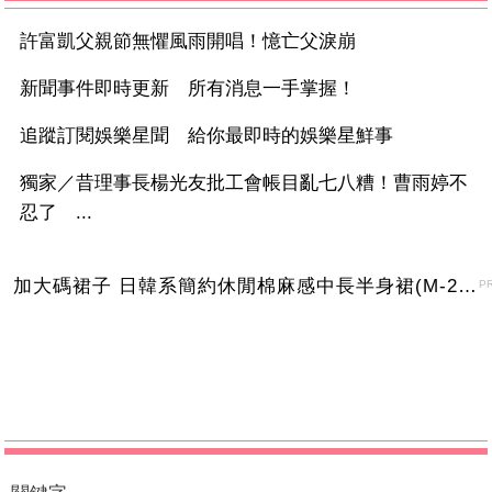
許富凱父親節無懼風雨開唱！憶亡父淚崩
新聞事件即時更新 所有消息一手掌握！
追蹤訂閱娛樂星聞 給你最即時的娛樂星鮮事
獨家／昔理事長楊光友批工會帳目亂七八糟！曹雨婷不
忍了 ...
加大碼裙子 日韓系簡約休閒棉麻感中長半身裙(M-2XL)【XMS54038】＊艾美時尚(現+預)
P