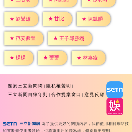
★
甘比
★
劉鑾雄
★
陳凱韻
★
范姜彥豐
★
王子邱勝翊
★
粿粿
★
薔薔
★
林嘉凌
關於三立新聞網
隱私權聲明
三立新聞自律守則
合作提案窗口
意見反應
三立新聞網
為了提供更好的閱讀內容，我們使用相關網站技
Copyright ©2026 Sanlih E-Television All Rights
術來改善使用者體驗，也尊重用戶的隱私權，特別提出聲明。