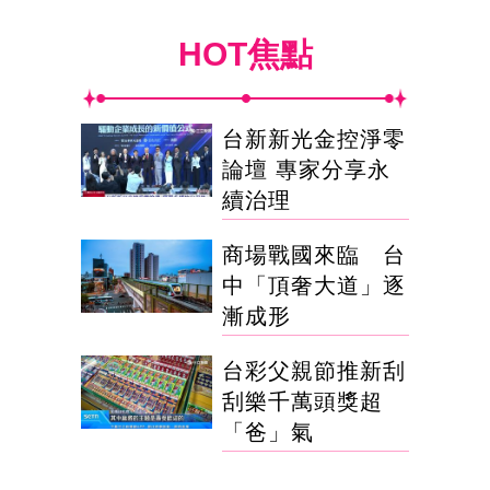
HOT焦點
台新新光金控淨零
論壇 專家分享永
續治理
商場戰國來臨 台
中「頂奢大道」逐
漸成形
台彩父親節推新刮
刮樂千萬頭獎超
「爸」氣