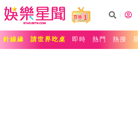
1
針線緣
請世界吃桌
即時
熱門
熱搜