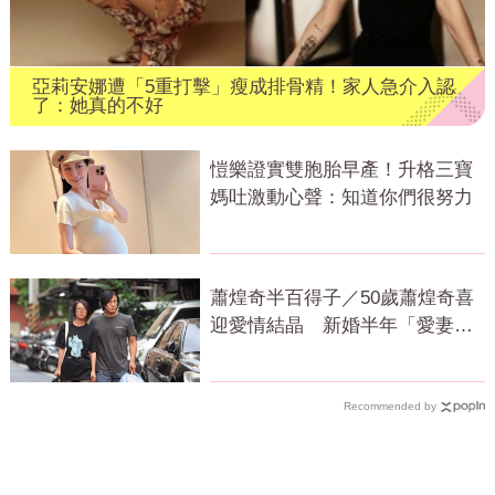
亞莉安娜遭「5重打擊」瘦成排骨精！家人急介入認
了：她真的不好
愷樂證實雙胞胎早產！升格三寶
媽吐激動心聲：知道你們很努力
蕭煌奇半百得子／50歲蕭煌奇喜
迎愛情結晶 新婚半年「愛妻懷
孕3個月」
Recommended by