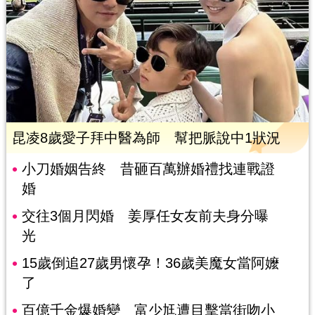
昆凌8歲愛子拜中醫為師 幫把脈說中1狀況
小刀婚姻告終 昔砸百萬辦婚禮找連戰證
婚
交往3個月閃婚 姜厚任女友前夫身分曝
光
15歲倒追27歲男懷孕！36歲美魔女當阿嬤
了
百億千金爆婚變 富少尪遭目擊當街吻小