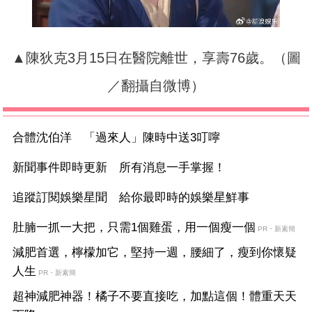
▲陳狄克3月15日在醫院離世，享壽76歲。（圖
／翻攝自微博）
合體沈伯洋 「過來人」陳時中送3叮嚀
新聞事件即時更新 所有消息一手掌握！
追蹤訂閱娛樂星聞 給你最即時的娛樂星鮮事
肚腩一抓一大把，只需1個雞蛋，用一個瘦一個
PR・新素簡
減肥首選，檸檬加它，堅持一週，腰細了，瘦到你懷疑
人生
PR・新素簡
超神減肥神器！橘子不要直接吃，加點這個！體重天天