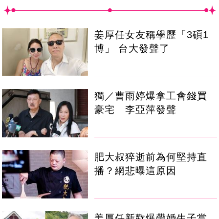
姜厚任女友稱學歷「3碩1
博」 台大發聲了
獨／曹雨婷爆拿工會錢買
豪宅 李亞萍發聲
肥大叔猝逝前為何堅持直
播？網悲曝這原因
姜厚任新歡爆帶婚生子當