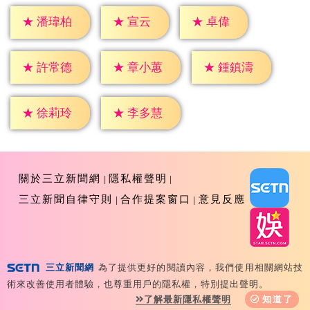
★
宣云
★
卓偉
★
潘瑋柏
★
許常德
★
章小蕙
★
鍾鎮濤
★
徐莉玲
★
李多慧
關於三立新聞網
隱私權聲明
三立新聞自律守則
合作提案窗口
意見反應
三立新聞網
為了提供更好的閱讀內容，我們使用相關網站技
Copyright ©2026 Sanlih E-Television All Rights
術來改善使用者體驗，也尊重用戶的隱私權，特別提出聲明。
Reserved 版權所有 盜用必究 台北市內湖區舊宗路一段159
了解最新隱私權聲明
知道了
號 02-8792-8888