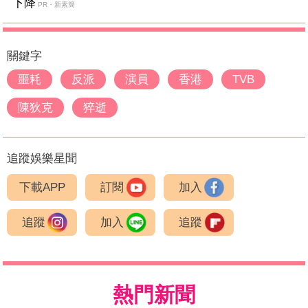
下降
PR・新素簡
關鍵字
噩耗
反派
演員
香港
TVB
陳狄克
猝逝
追蹤娛樂星聞
下載APP
訂閱
加入
追蹤
加入
追蹤
熱門新聞