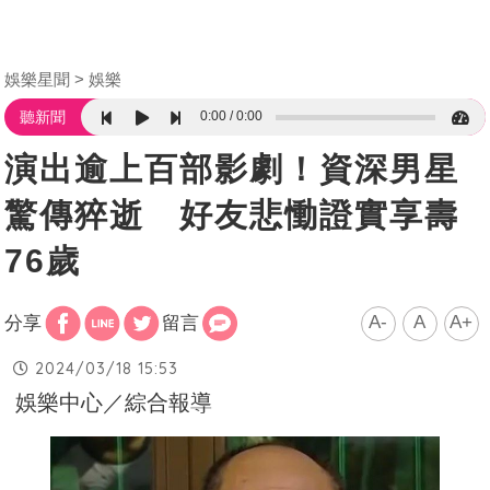
娛樂星聞
娛樂
0:00
0:00
聽新聞
演出逾上百部影劇！資深男星
驚傳猝逝 好友悲慟證實享壽
76歲
A-
A
A+
分享
留言
2024/03/18 15:53
娛樂中心／綜合報導