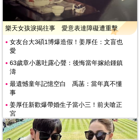
樂天女孩淚揭往事 愛意表達障礙遭重擊
女友台大3碩1博爆造假！姜厚任：文盲也
愛
63歲章小蕙吐露心聲：後悔當年嫁給鍾鎮
濤
最遺憾童年記憶空白 禹菡：當年真不懂
事
姜厚任新歡爆帶婚生子當小三！前夫嗆正
宮