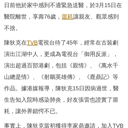
日前他於家中感到不適緊急送醫，於3月15日在
醫院離世，享壽76歲，
噩耗
讓親友、觀眾感到
不捨。
陳狄克在
TVB
電視台待了45年，經常在古裝劇
演出江湖中人，更成為電視台「御用反派」，
演出超過百部港劇，包括《親情》、《萬水千
山總是情》、《射鵰英雄傳》、《鹿鼎記》等
作品。據港媒報導，陳狄克15日因病過世，醫
生告知入院時感染肺炎，好友張雷也證實了噩
耗，讓外界錯愕不已。
事實上，陳狄克當初獲得李家鼎邀請，加入TVB