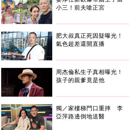
小三！前夫嗆正宮
肥大叔真正死因疑曝光！
氣色超差還開直播
周杰倫私生子真相曝光！
孩子的親爹竟是他
獨／家樓梯門口重摔 李
亞萍路邊倒地送醫