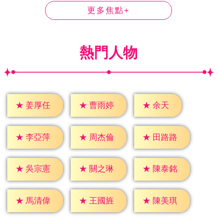
更多焦點+
熱門人物
★
余天
★
姜厚任
★
曹雨婷
★
李亞萍
★
周杰倫
★
田路路
★
吳宗憲
★
關之琳
★
陳泰銘
★
馬清偉
★
王國旌
★
陳美琪