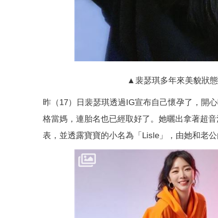
▲裴瑟琪多年來美貌狀態一
昨（17）日裴瑟琪透過IG宣布自己懷孕了，開
格當媽，連胎名也已經取好了。她曬出拿著超音
表，並透露寶寶的小名為「Lisle」，由她和老