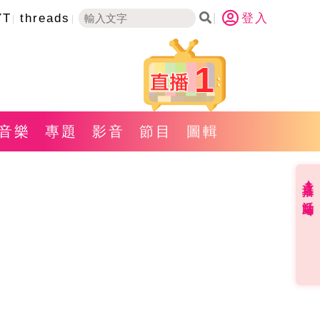
YT
threads
登入
1
音樂
專題
影音
節目
圖輯
直播✦活動