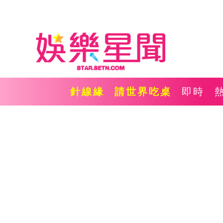
針線緣
請世界吃桌
即時