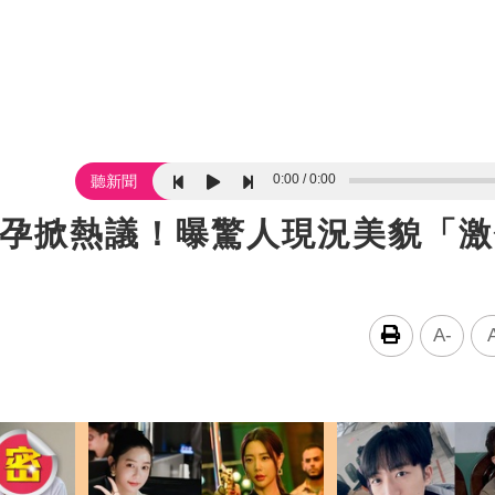
0:00
0:00
聽新聞
懷孕掀熱議！曝驚人現況美貌「
A-