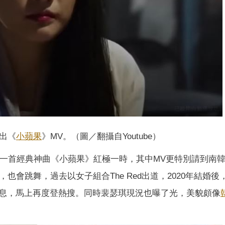
出《
小蘋果
》MV。（圖／翻攝自Youtube）
憑藉一首經典神曲《小蘋果》紅極一時，其中MV更特別請到南
也會跳舞，過去以女子組合The Red出道，2020年結婚後
息，馬上再度登熱搜。同時裴瑟琪現況也曝了光，美貌頗像