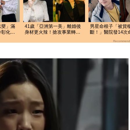
志燮」滿
41歲「亞洲第一美」離婚後
男星命根子「被貨
身彰化地
身材更火辣！搶攻事業轉戰
斷！」醫院發14次
拍「中國豎屏短劇」
知 他求母：放我
Recommend