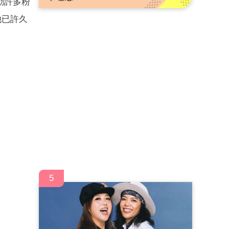
動許多粉
她已許久
5