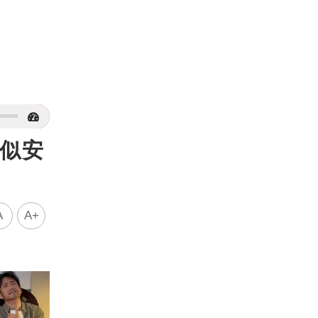
激似安
A
A+