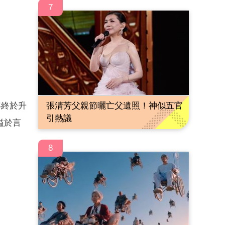
7
年終於升
張清芳父親節曬亡父遺照！神似五官
引熱議
溢於言
8