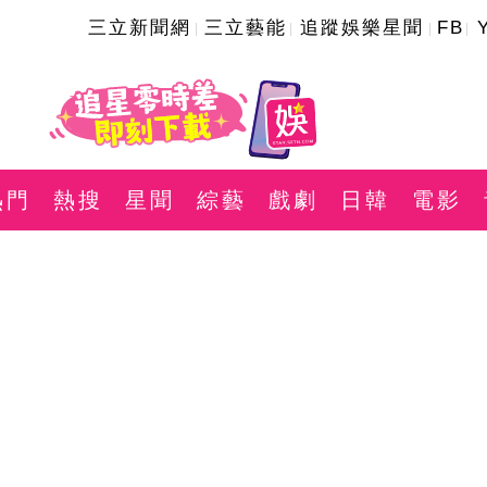
三立新聞網
三立藝能
追蹤娛樂星聞
FB
熱門
熱搜
星聞
綜藝
戲劇
日韓
電影