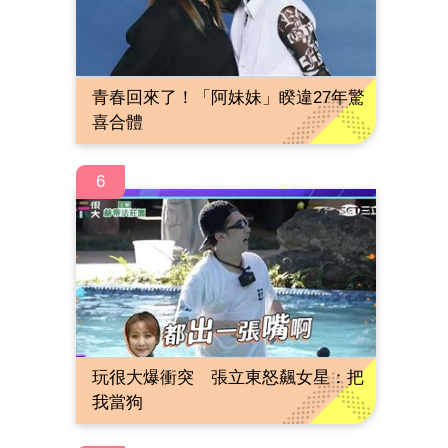
青春回來了！「阿妹妹」睽違27年驚
喜合體
6
玩很大爆衝突 張立東怒飆女星：把
我當狗