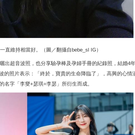
直維持相當好。（圖／翻攝自bebe_sl IG）
心曬出超音波照，也分享驗孕棒及孕婦手冊的紀錄照，結婚4
波的照片表示：「終於，寶貴的生命降臨了」，高興的心情
公的名字「李燮+瑟琪=李瑟」所衍生而成。