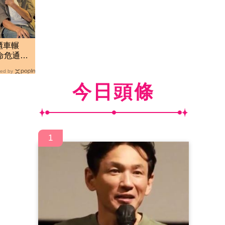
櫃車輾
命危通
走
ed by
今日頭條
1