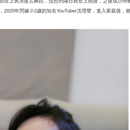
節目上表演復古舞蹈，沒想到隔日就登上熱搜，之後成功帶
020年閃嫁小2歲的知名YouTuber沈理燮，進入家庭後，