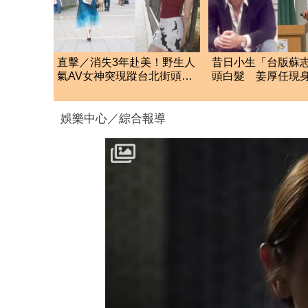
直擊／消失3年赴美！野生人
昔日小生「台版蘇
氣AV女神突現蹤台北街頭
頭白髮 姜厚任現
貼101照粉嗨：驚喜
檢署！
娛樂中心／綜合報導