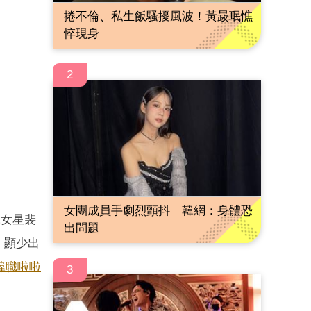
捲不倫、私生飯騷擾風波！黃晸珉憔
悴現身
2
女團成員手劇烈顫抖 韓網：身體恐
韓女星裴
出問題
，顯少出
韓職
啦啦
3