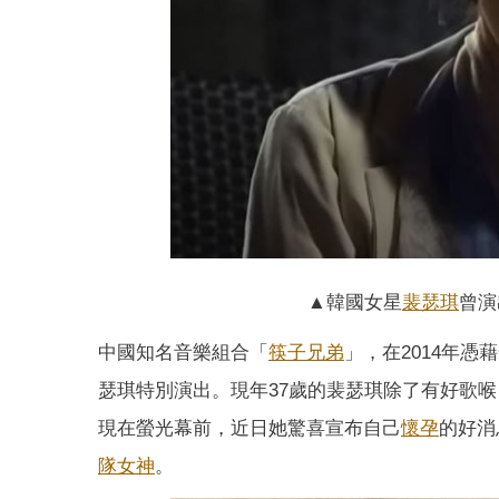
▲韓國女星
裴瑟琪
曾演
中國知名音樂組合「
筷子兄弟
」，在2014年
瑟琪特別演出。現年37歲的裴瑟琪除了有好歌喉，
現在螢光幕前，近日她驚喜宣布自己
懷孕
的好消
隊女神
。