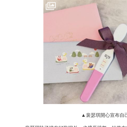
▲裴瑟琪開心宣布自己懷