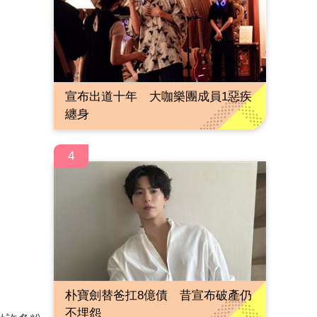
宣布出道十年 大咖樂團成員1惡疾
纏身
4
朴寶劍替爸扛8億債 昔宣布破產仍
不埋怨