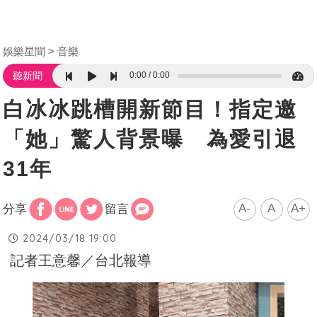
娛樂星聞
音樂
0:00
0:00
聽新聞
白冰冰跳槽開新節目！指定邀
「她」驚人背景曝 為愛引退
31年
A-
A
A+
分享
留言
2024/03/18 19:00
記者王意馨／台北報導