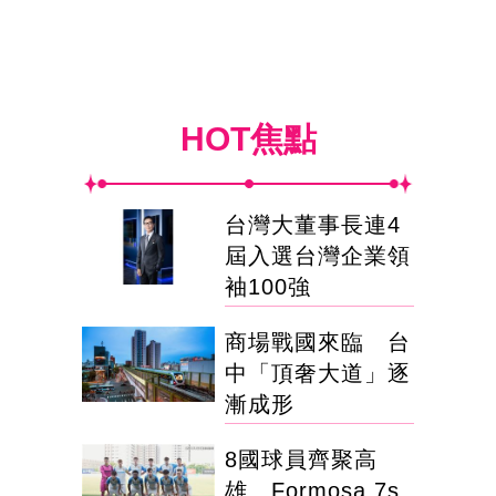
HOT焦點
台灣大董事長連4
屆入選台灣企業領
袖100強
商場戰國來臨 台
中「頂奢大道」逐
漸成形
8國球員齊聚高
雄 Formosa 7s