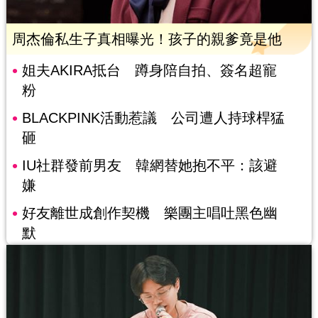
周杰倫私生子真相曝光！孩子的親爹竟是他
姐夫AKIRA抵台 蹲身陪自拍、簽名超寵
粉
BLACKPINK活動惹議 公司遭人持球桿猛
砸
IU社群發前男友 韓網替她抱不平：該避
嫌
好友離世成創作契機 樂團主唱吐黑色幽
默