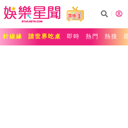
1
針線緣
請世界吃桌
即時
熱門
熱搜