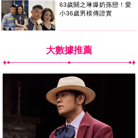
63歲關之琳爆奶孫戀！愛
小36歲男模傳證實
大數據推薦