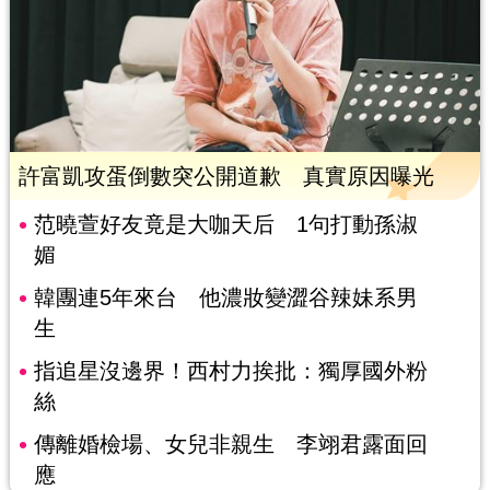
許富凱攻蛋倒數突公開道歉 真實原因曝光
范曉萱好友竟是大咖天后 1句打動孫淑
媚
韓團連5年來台 他濃妝變澀谷辣妹系男
生
指追星沒邊界！西村力挨批：獨厚國外粉
絲
傳離婚檢場、女兒非親生 李翊君露面回
應