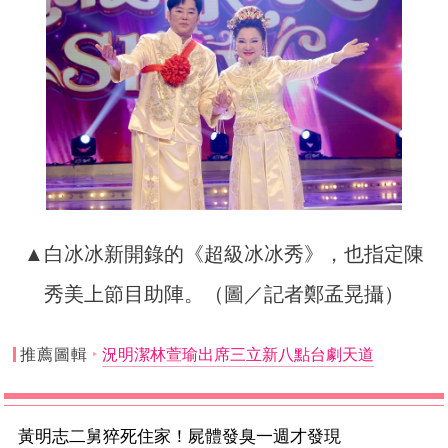
▲白冰冰新開錄的《
超級冰冰秀》，也指定陳
秀美上節目助陣。（圖／記者鄭孟晃攝）
推薦圖輯
況明潔林萱瑜出席三立新八點台劇天道
黃明志二舅猝死住家！屍體發臭一週才發現