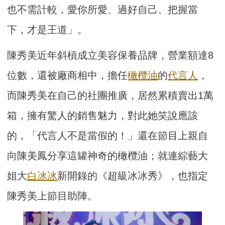
也不需計較，愛你所愛、
過好自己、把握當
下，才是王道」。
陳秀美近年斜槓成立美容保養品牌，營業額達8
位數，還被廠商相中，擔任
橄欖油
的
代言人
，
而陳秀美在自己的社團推廣，居然累積賣出1萬
箱，擁有驚人的銷售魅力，
對此她笑說應該
的，「代言人不是當假的！」
還在節目上親自
向陳美鳳分享這罐神奇的橄欖油；就連綜藝大
姐大
白冰冰
新開錄的《
超級冰冰秀》，也指定
陳秀美上節目助陣。