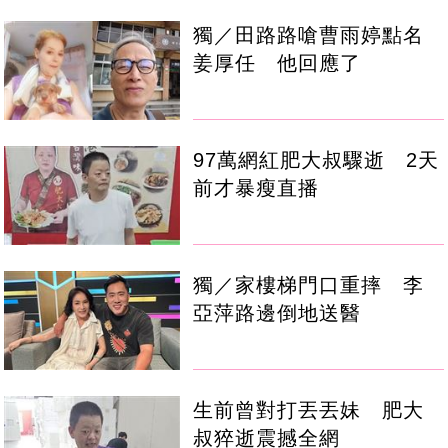
獨／田路路嗆曹雨婷點名
姜厚任 他回應了
97萬網紅肥大叔驟逝 2天
前才暴瘦直播
獨／家樓梯門口重摔 李
亞萍路邊倒地送醫
生前曾對打丟丟妹 肥大
叔猝逝震撼全網