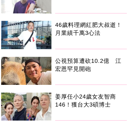
46歲料理網紅肥大叔逝！
月業績千萬3心法
公視預算遭砍10.2億 江
宏恩罕見開砲
姜厚任小24歲女友智商
146！獲台大3碩博士