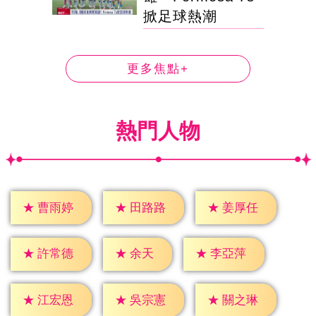
掀足球熱潮
更多焦點+
熱門人物
★
曹雨婷
★
田路路
★
姜厚任
★
余天
★
許常德
★
李亞萍
★
江宏恩
★
吳宗憲
★
關之琳