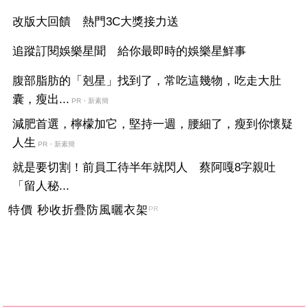
改版大回饋 熱門3C大獎接力送
追蹤訂閱娛樂星聞 給你最即時的娛樂星鮮事
腹部脂肪的「剋星」找到了，常吃這幾物，吃走大肚
囊，瘦出...
PR・新素簡
減肥首選，檸檬加它，堅持一週，腰細了，瘦到你懷疑
人生
PR・新素簡
就是要切割！前員工待半年就閃人 蔡阿嘎8字親吐
「留人秘...
特價 秒收折疊防風曬衣架
PR