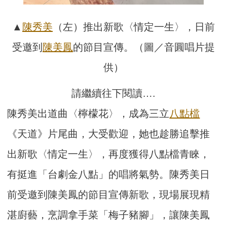
▲
陳秀美
（左）推出新歌〈情定一生〉，日前
受邀到
陳美鳳
的節目宣傳。（圖／音圓唱片提
供）
請繼續往下閱讀….
陳秀美出道曲〈檸檬花〉，
成為三立
八點檔
《天道》片尾曲，大受歡迎，她也趁勝追擊推
出新歌〈情定一生〉，再度獲得八點檔青睞，
有挺進「台劇金八點」
的唱將氣勢。陳秀美日
前受邀到陳美鳳的節目宣傳新歌，
現場展現精
湛廚藝，烹調拿手菜「梅子豬腳」，
讓陳美鳳