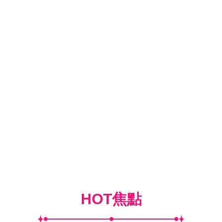
HOT焦點