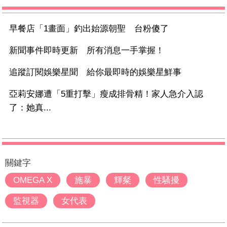
早餐店「1畫面」釣出始源朝聖 台粉傻了
新聞事件即時更新 所有消息一手掌握！
追蹤訂閱娛樂星聞 給你最即時的娛樂星鮮事
亞莉安娜遭「5重打擊」瘦成排骨精！家人急介入認
了：她真...
關鍵字
OMEGA X
施暴
輝粲
性騷擾
監視器
女代表