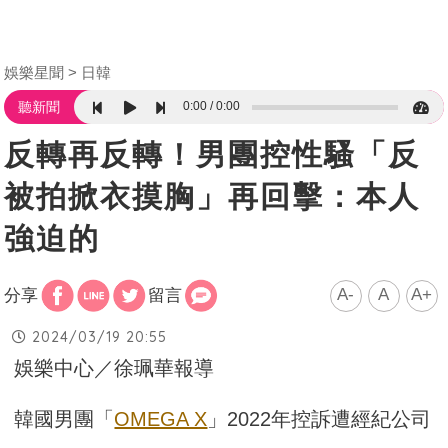
娛樂星聞
日韓
0:00
0:00
聽新聞
反轉再反轉！男團控性騷「反
被拍掀衣摸胸」再回擊：本人
強迫的
A-
A
A+
分享
留言
2024/03/19 20:55
娛樂中心／徐珮華報導
韓國男團「
OMEGA X
」2022年控訴遭經紀公司