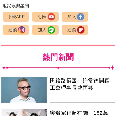
追蹤娛樂星聞
下載APP
訂閱
加入
追蹤
加入
追蹤
熱門新聞
田路路窮困 許常德開轟
工會理事長曹雨婷
突爆家裡超有錢 182萬