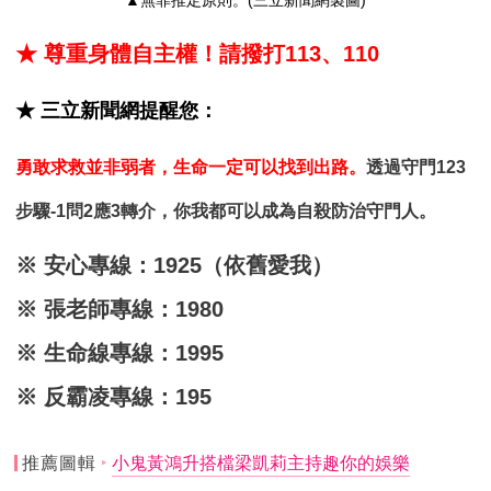
▲無罪推定原則。(三立新聞網製圖)
★ 尊重身體自主權！請撥打113、110
★ 三立新聞網提醒您：
勇敢求救並非弱者，生命一定可以找到出路。
透過守門123
步驟-1問2應3轉介，你我都可以成為自殺防治守門人。
※ 安心專線：1925（依舊愛我）
※ 張老師專線：1980
※ 生命線專線：1995
※ 反霸凌專線：195
推薦圖輯
小鬼黃鴻升搭檔梁凱莉主持趣你的娛樂