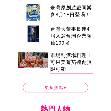
臺灣原創遊戲同樂
會8月15日登場！
台灣大董事長連4
屆入選台灣企業領
袖100強
市場到酒場料理！
可果美蕃茄醬創無
限可能
更多焦點+
熱門人物