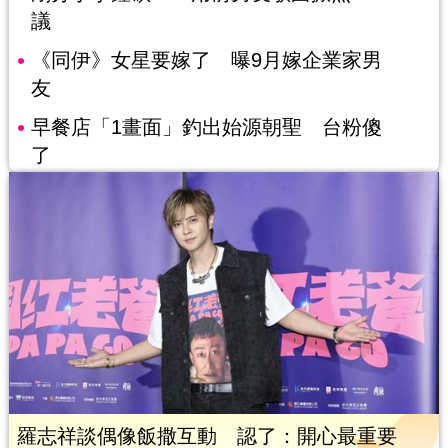
議
《同伊》女星要嫁了 曝9月嫁企業家男
友
早餐店「1畫面」釣出始源朝聖 台粉傻
了
羅志祥談偶像飯撒互動 認了：開心最重要