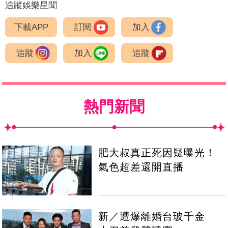
追蹤娛樂星聞
下載APP
訂閱
加入
追蹤
加入
追蹤
熱門新聞
肥大叔真正死因疑曝光！
氣色超差還開直播
新／遭爆離婚台玻千金