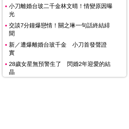
小刀離婚台玻二千金林文晴！情變原因曝
光
交談7分鐘爆戀情！關之琳一句話終結緋
聞
新／遭爆離婚台玻千金 小刀首發聲證
實
28歲女星無預警生了 閃婚2年迎愛的結
晶