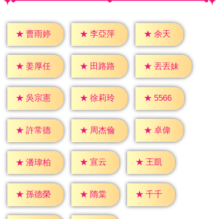
★
余天
★
曹雨婷
★
李亞萍
★
姜厚任
★
田路路
★
丟丟妹
★
5566
★
吳宗憲
★
徐莉玲
★
卓偉
★
許常德
★
周杰倫
★
宣云
★
王凱
★
潘瑋柏
★
隋棠
★
千千
★
孫德榮