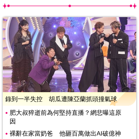
錄到一半失控 胡瓜遭陳亞蘭抓頭撞氣球
肥大叔猝逝前為何堅持直播？網悲曝這原
因
裸辭在家當奶爸 他砸百萬做出AI破億神