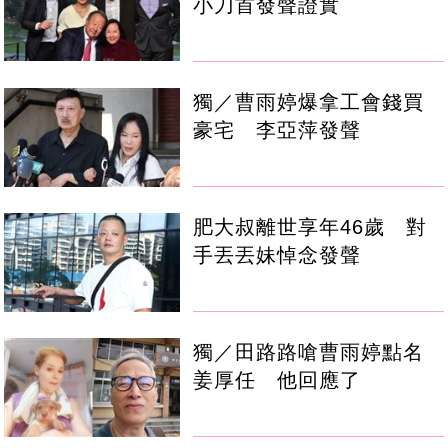
小刀首發聲證實
獨／曹雨婷爆拿工會錢買
豪宅 李亞萍發聲
肥大叔離世享年46歲 對
手丟丟妹悼念發聲
獨／田路路嗆曹雨婷點名
姜厚任 他回應了