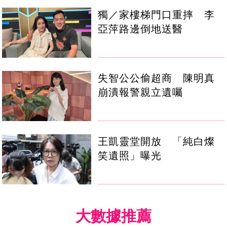
獨／家樓梯門口重摔 李
亞萍路邊倒地送醫
失智公公偷超商 陳明真
崩潰報警親立遺囑
王凱靈堂開放 「純白燦
笑遺照」曝光
大數據推薦