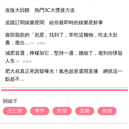
改版大回饋 熱門3C大獎接力送
追蹤訂閱娛樂星聞 給你最即時的娛樂星鮮事
腹部脂肪的「剋星」找到了，常吃這幾物，吃走大肚
囊，瘦出...
PR・新素簡
減肥首選，檸檬加它，堅持一週，腰細了，瘦到你懷疑
人生
PR・新素簡
肥大叔真正死因疑曝光！氣色超差還開直播 網抓這一
點超不...
關鍵字
王仁甫
季芹
民宿
宜蘭
疫情