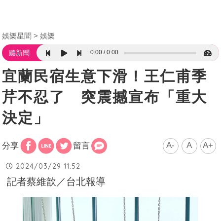
娛樂星聞
娛樂
0:00
0:00
聽新聞
宜蘭民宿生意下滑！王仁甫季
芹不忍了 突震撼宣布「重大
決定」
A-
A
A+
分享
留言
2024/03/29 11:52
記者蔡維歆／台北報導