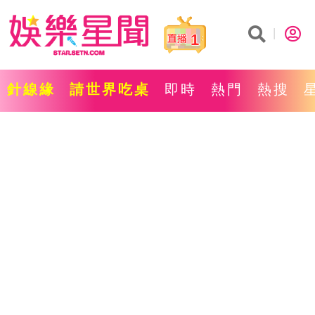
1
針線緣
請世界吃桌
即時
熱門
熱搜