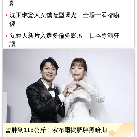
劇
沈玉琳驚人女僕造型曝光 全場一看都嚇
傻
阮經天新片入選多倫多影展 日本導演狂
讚
曾胖到116公斤！紫布爾揭肥胖黑暗期