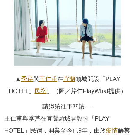
▲
季芹
與
王仁甫
在
宜蘭
頭城開設「PLAY
HOTEL」
民宿
。（圖／芹仁PlayWhat提供）
請繼續往下閱讀….
王仁甫與季芹在宜蘭頭城開設的「PLAY
HOTEL」民宿，開業至今已9年，由於
疫情
解禁