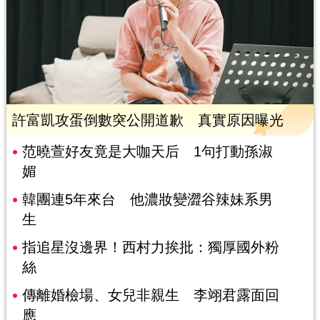
許富凱攻蛋倒數突公開道歉 真實原因曝光
范曉萱好友竟是大咖天后 1句打動孫淑
媚
韓團連5年來台 他濃妝變澀谷辣妹系男
生
指追星沒邊界！西村力挨批：獨厚國外粉
絲
傳離婚檢場、女兒非親生 李翊君露面回
應