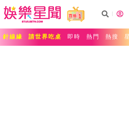
1
針線緣
請世界吃桌
即時
熱門
熱搜