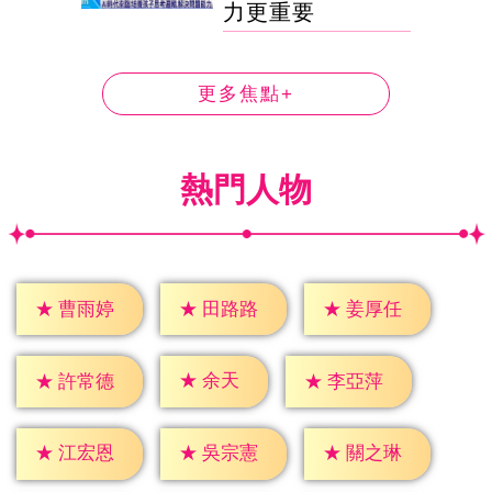
力更重要
更多焦點+
熱門人物
★
曹雨婷
★
田路路
★
姜厚任
★
余天
★
許常德
★
李亞萍
★
江宏恩
★
吳宗憲
★
關之琳