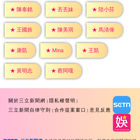
★
陳泰銘
★
丟丟妹
★
陸小芬
★
王國旌
★
陳美琪
★
馬清偉
★
康凱
★
王凱
★
Mina
★
黃明志
★
蔡阿嘎
關於三立新聞網
隱私權聲明
三立新聞自律守則
合作提案窗口
意見反應