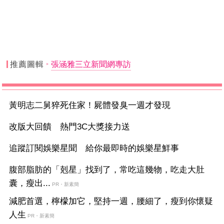
推薦圖輯
張涵雅三立新聞網專訪
黃明志二舅猝死住家！屍體發臭一週才發現
改版大回饋 熱門3C大獎接力送
追蹤訂閱娛樂星聞 給你最即時的娛樂星鮮事
腹部脂肪的「剋星」找到了，常吃這幾物，吃走大肚
囊，瘦出...
PR・新素簡
減肥首選，檸檬加它，堅持一週，腰細了，瘦到你懷疑
人生
PR・新素簡