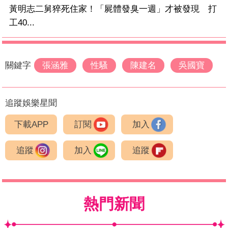
黃明志二舅猝死住家！「屍體發臭一週」才被發現 打
工40...
關鍵字
張涵雅
性騷
陳建名
吳國寶
追蹤娛樂星聞
下載APP
訂閱
加入
追蹤
加入
追蹤
熱門新聞