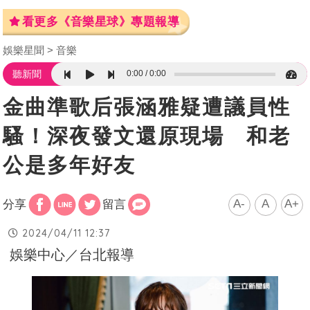
看更多《音樂星球》專題報導
娛樂星聞
音樂
0:00
0:00
聽新聞
金曲準歌后張涵雅疑遭議員性
騷！深夜發文還原現場 和老
公是多年好友
A-
A
A+
分享
留言
2024/04/11 12:37
娛樂中心／台北報導