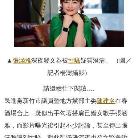
▲
張涵雅
深夜發文為被
性騷
疑雲澄清。 （圖／
記者楊澍攝影）
請繼續往下閱讀….
民進黨新竹市議員暨地方黨部主委
陳建名
在春
酒場合上，疑似出手勾著搭肩已婚女歌手張涵
雅，而影片曝光後引起不少討論，甚至傳出張
涵雅遭到性騷，對此張涵雅深夜也發文緊急說