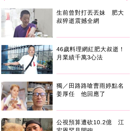
生前曾對打丟丟妹 肥大
叔猝逝震撼全網
46歲料理網紅肥大叔逝！
月業績千萬3心法
獨／田路路嗆曹雨婷點名
姜厚任 他回應了
公視預算遭砍10.2億 江
宏恩罕見開砲