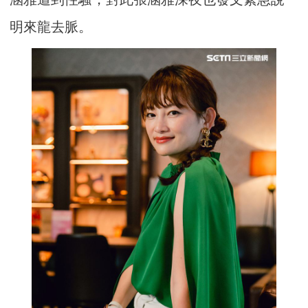
明來龍去脈。