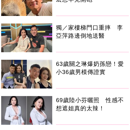
獨／家樓梯門口重摔 李
亞萍路邊倒地送醫
63歲關之琳爆奶孫戀！愛
小36歲男模傳證實
69歲陸小芬曬照 性感不
想遮姐真的太辣！