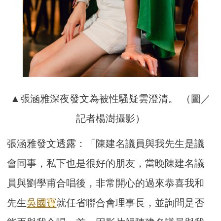
▲張涵雅深夜發文為被性騷疑雲澄清。 （圖／
記者楊澍攝影）
張涵雅發文透露：「陳建名議員與我先生是議
會同事，私下也是很好的朋友，當晚陳建名議
員與劉學甫合唱後，非常開心的過來恭喜我和
先生
吳國寶
就任省聯合會理事長，並詢問是否