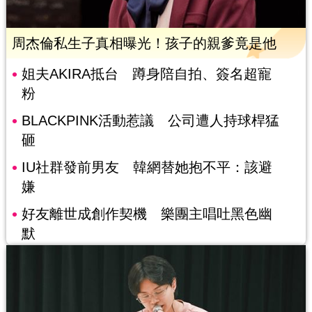
周杰倫私生子真相曝光！孩子的親爹竟是他
姐夫AKIRA抵台 蹲身陪自拍、簽名超寵
粉
BLACKPINK活動惹議 公司遭人持球桿猛
砸
IU社群發前男友 韓網替她抱不平：該避
嫌
好友離世成創作契機 樂團主唱吐黑色幽
默