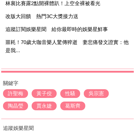
林襄比賽露2點開裸體趴！上空全裸被看光
改版大回饋 熱門3C大獎接力送
追蹤訂閱娛樂星聞 給你最即時的娛樂星鮮事
噩耗！70歲大咖音樂人驚傳猝逝 妻悲痛發文證實：他
是我...
關鍵字
許聖梅
黃子佼
性騷
吳宗憲
陶晶瑩
賈永婕
葛斯齊
追蹤娛樂星聞