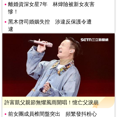
離婚資深女星7年 林煒險被新女友害
慘！
黑木啓司婚姻失控 涉違反保護令遭
逮
許富凱父親節無懼風雨開唱！憶亡父淚崩
前女團成員椎間盤突出 頻繁發抖粉心