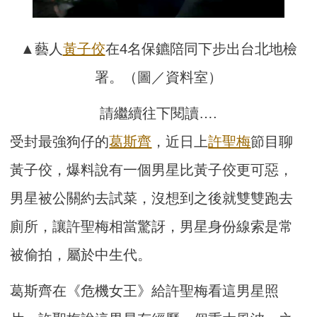
▲藝人
黃子佼
在4名保鑣陪同下步出台北地檢
署。（圖／資料室）
請繼續往下閱讀….
受封最強狗仔的
葛斯齊
，近日上
許聖梅
節目聊
黃子佼，爆料說有一個男星比黃子佼更可惡，
男星被公關約去試菜，沒想到之後就雙雙跑去
廁所，讓許聖梅相當驚訝，男星身份線索是常
被偷拍，屬於中生代。
葛斯齊在《危機女王》給許聖梅看這男星照