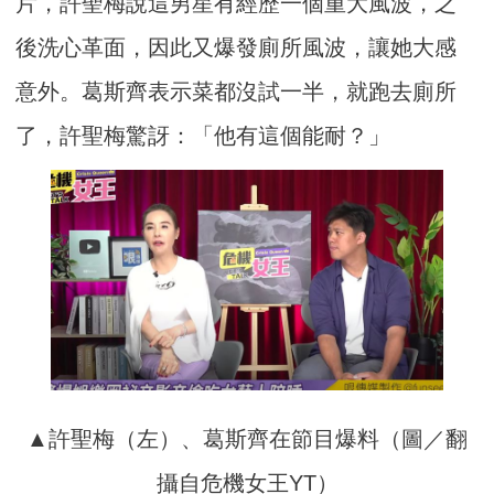
片，許聖梅說這男星有經歷一個重大風波，之
後洗心革面，因此又爆發廁所風波，讓她大感
意外。葛斯齊表示菜都沒試一半，就跑去廁所
了，許聖梅驚訝：「他有這個能耐？」
▲許聖梅（左）、葛斯齊在節目爆料（圖／翻
攝自危機女王YT）