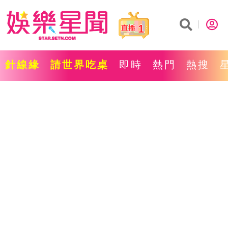
1
針線緣
請世界吃桌
即時
熱門
熱搜