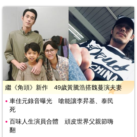
繼《角頭》新作 49歲黃騰浩搭魏蔓演夫妻
車佳元錄音曝光 嗆能讓李昇基、泰民
死
百味人生演員合體 頑皮世界父親節嗨
翻