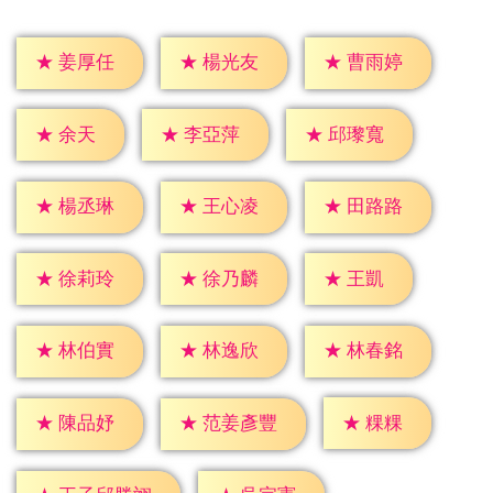
★
姜厚任
★
楊光友
★
曹雨婷
★
余天
★
李亞萍
★
邱瓈寬
★
楊丞琳
★
王心凌
★
田路路
★
王凱
★
徐莉玲
★
徐乃麟
★
林伯實
★
林逸欣
★
林春銘
★
粿粿
★
陳品妤
★
范姜彥豐