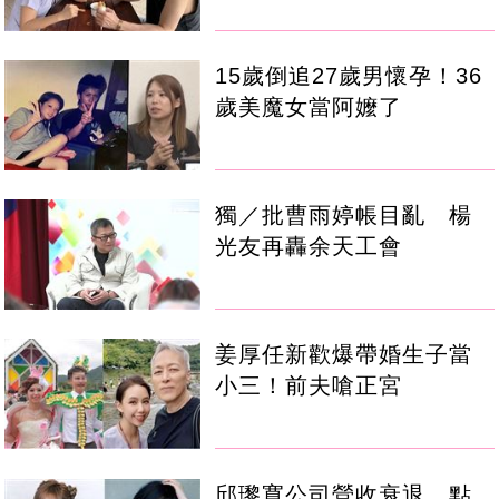
15歲倒追27歲男懷孕！36
歲美魔女當阿嬤了
獨／批曹雨婷帳目亂 楊
光友再轟余天工會
姜厚任新歡爆帶婚生子當
小三！前夫嗆正宮
邱瓈寬公司營收衰退 點