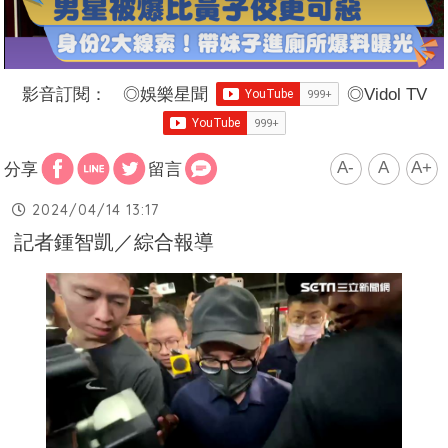
影音訂閱：
◎
娛樂星聞
◎
Vidol TV
A-
A
A+
分享
留言
2024/04/14 13:17
記者鍾智凱／綜合報導