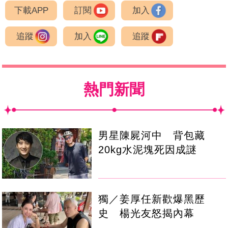
下載APP
訂閱
加入
追蹤
加入
追蹤
熱門新聞
男星陳屍河中 背包藏
20kg水泥塊死因成謎
獨／姜厚任新歡爆黑歷
史 楊光友怒揭內幕