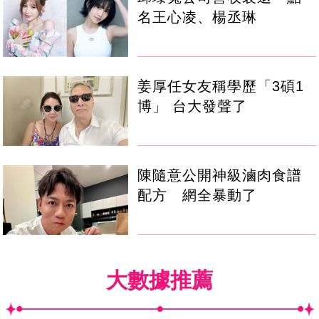
名王心凌、楊丞琳
姜厚任女友稱學歷「3碩1
博」 台大發聲了
陳隨意公開神級滷肉食譜
配方 網全暴動了
大數據推薦