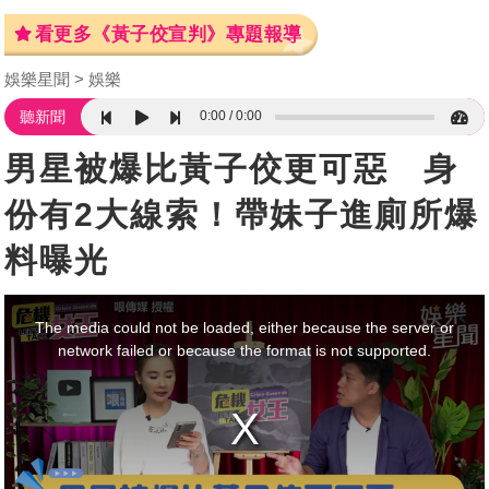
看更多《黃子佼宣判》專題報導
娛樂星聞
娛樂
0:00
0:00
聽新聞
男星被爆比黃子佼更可惡 身
份有2大線索！帶妹子進廁所爆
料曝光
This
is
a
The media could not be loaded, either because the server or
modal
window.
network failed or because the format is not supported.