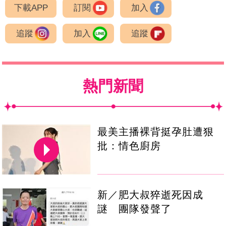
下載APP
訂閱
加入
追蹤
加入
追蹤
熱門新聞
最美主播裸背挺孕肚遭狠
批：情色廚房
新／肥大叔猝逝死因成
謎 團隊發聲了