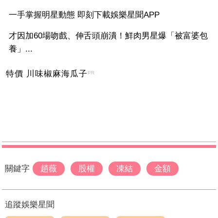
一手掌握明星動態 即刻下載娛樂星聞APP
才因加60場吻戲、伸舌頭崩潰！鮮肉男星爆「被富婆包
養」...
特價 川味椒麻海瓜子
PR
關鍵字
趙薇
股權
凍結
金額
追蹤娛樂星聞