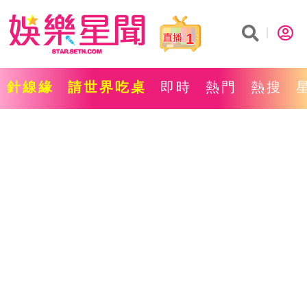
1
針線緣
請世界吃桌
即時
熱門
熱搜