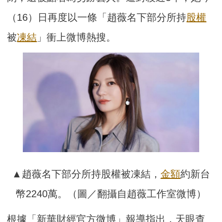
（16）日再度以一條「趙薇名下部分所持
股權
被
凍結
」衝上微博熱搜。
▲趙薇名下部分所持股權被凍結，
金額
約新台
幣2240萬。（圖／翻攝自趙薇工作室微博）
根據「新華財經官方微博」報導指出，天眼查