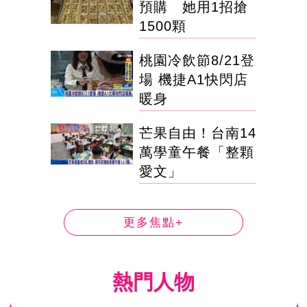
預購 她用1招搶
1500顆
桃園冷飲節8/21登
場 機捷A1快閃店
暖身
芒果自由！台南14
萬學童午餐「整顆
愛文」
更多焦點+
熱門人物