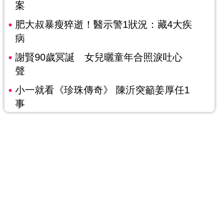
案
肥大叔暴瘦猝逝！醫示警1狀況：藏4大疾
病
謝賢90歲冥誕 女兒曬童年合照淚吐心
聲
小一就看《珍珠傳奇》 陳沂突籲姜厚任1
事