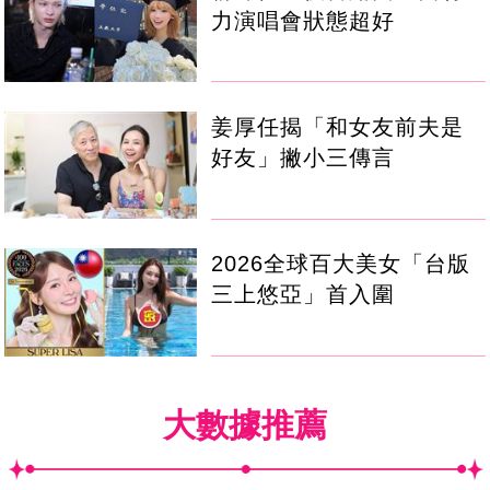
力演唱會狀態超好
姜厚任揭「和女友前夫是
好友」撇小三傳言
2026全球百大美女「台版
三上悠亞」首入圍
大數據推薦