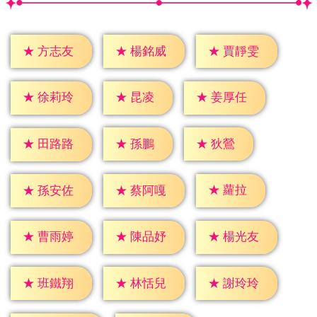
★
方志友
★
楊銘威
★
賈靜雯
★
昆凌
★
徐莉玲
★
姜厚任
★
孫鵬
★
狄鶯
★
田路路
★
蘿拉
★
孫安佐
★
蔡阿嘎
★
曹雨婷
★
陳品妤
★
楊光友
★
班鐵翔
★
林恬兒
★
謝玲玲