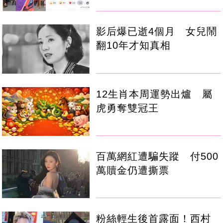
影后爆已逝4個月 女兒鬧
翻10年才知真相
12生肖本周運勢出爐 屬
虎勇奪雙冠王
百萬網紅遭騙失蹤 付500
萬贖金仍遭撕票
粉絲輕生後首露面！西村