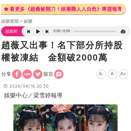
看更多《趙薇被開刀！娛樂圈人人自危》專題報導
娛樂星聞
娛樂
0:00
0:00
聽新聞
趙薇又出事！名下部分所持股
權被凍結 金額破2000萬
A-
A
A+
分享
留言
2024/04/16 20:30
娛樂中心／梁雪婷報導