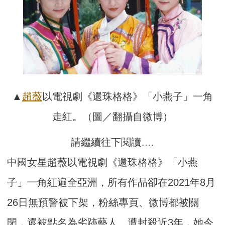
▲
趙薇
以電視劇《還珠格格》「小燕子」一角
走紅。（圖／翻攝自微博）
請繼續往下閱讀….
中國女星趙薇以電視劇《還珠格格》「小燕
子」一角紅遍全亞洲，所有作品卻在2021年8月
26日無預警被下架，粉絲專頁、微博都被關
閉，還被點名為劣跡藝人。遭封殺近3年，她今