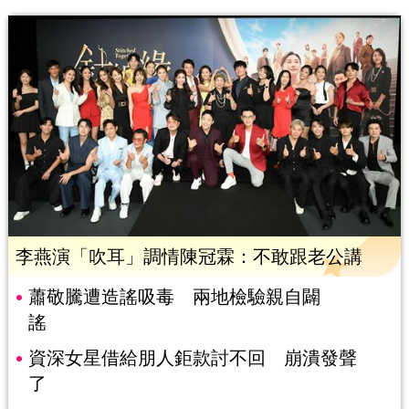
李燕演「吹耳」調情陳冠霖：不敢跟老公講
蕭敬騰遭造謠吸毒 兩地檢驗親自闢
謠
資深女星借給朋人鉅款討不回 崩潰發聲
了