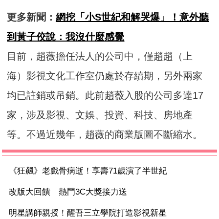
更多新聞：
網挖「小S世紀和解哭爆」！意外聽
到黃子佼說：我沒什麼感覺
目前，趙薇擔任法人的公司中，僅趙趙（上
海）影視文化工作室仍處於存續期，另外兩家
均已註銷或吊銷。此前趙薇入股的公司多達17
家，涉及影視、文娛、投資、科技、房地產
等。不過近幾年，趙薇的商業版圖不斷縮水。
《狂飆》老戲骨病逝！享壽71歲演了半世紀
改版大回饋 熱門3C大獎接力送
明星講師親授！醒吾三立學院打造影視新星