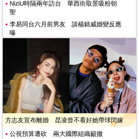
NiziU時隔兩年訪台 華西街取景吸粉朝
聖
李易同台六月前男友 談楊銘威婚變反應
曝
方志友宣布離婚 昆凌曾不看好她帶球閃嫁
公視預算遭砍 兩大國際組織籲撤