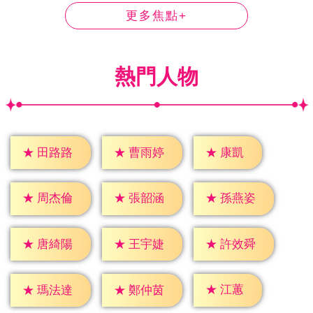
更多焦點+
熱門人物
★
康凱
★
田路路
★
曹雨婷
★
周杰倫
★
張韶涵
★
孫燕姿
★
唐綺陽
★
王宇婕
★
許效舜
★
江蕙
★
瑪法達
★
鄭仲茵