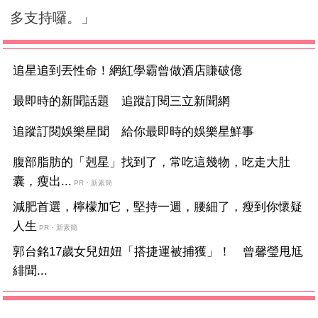
多支持囉。」
追星追到丟性命！網紅學霸曾做酒店賺破億
最即時的新聞話題 追蹤訂閱三立新聞網
追蹤訂閱娛樂星聞 給你最即時的娛樂星鮮事
腹部脂肪的「剋星」找到了，常吃這幾物，吃走大肚
囊，瘦出...
PR・新素簡
減肥首選，檸檬加它，堅持一週，腰細了，瘦到你懷疑
人生
PR・新素簡
郭台銘17歲女兒妞妞「搭捷運被捕獲」！ 曾馨瑩甩尪
緋聞...