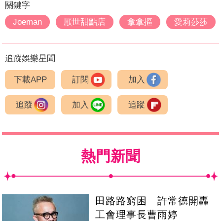
關鍵字
Joeman
厭世甜點店
拿拿摳
愛莉莎莎
追蹤娛樂星聞
下載APP
訂閱
加入
追蹤
加入
追蹤
熱門新聞
田路路窮困 許常德開轟
工會理事長曹雨婷