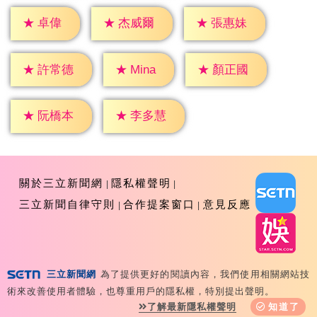
★
卓偉
★
杰威爾
★
張惠妹
★
Mina
★
許常德
★
顏正國
★
阮橋本
★
李多慧
關於三立新聞網
隱私權聲明
三立新聞自律守則
合作提案窗口
意見反應
三立新聞網
為了提供更好的閱讀內容，我們使用相關網站技
Copyright ©2026 Sanlih E-Television All Rights
術來改善使用者體驗，也尊重用戶的隱私權，特別提出聲明。
Reserved 版權所有 盜用必究 台北市內湖區舊宗路一段159
了解最新隱私權聲明
知道了
號 02-8792-8888