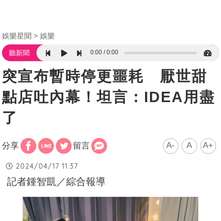
娛樂星聞
娛樂
0:00
0:00
聽新聞
突宣布暫時停更噩耗 厭世甜
點店吐內幕！坦言：IDEA用盡
了
A-
A
A+
分享
留言
2024/04/17 11:37
記者鍾智凱／綜合報導