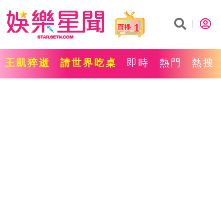
1
王凱猝逝
請世界吃桌
即時
熱門
熱搜