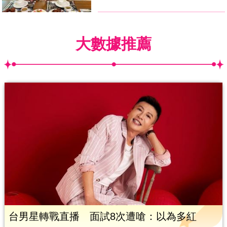
大數據推薦
台男星轉戰直播 面試8次遭嗆：以為多紅