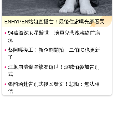
ENHYPEN站姐直播亡！最後住處曝光網看哭
94歲資深女星辭世 演員兒悲洩臨終前病
況
蔡阿嘎復工！新企劃開拍 二伯IG也更新
了
江蕙崩潰爆哭摯友逝世！淚喊怕參加告別
式
張韶涵赴告別式後又發文！悲慟：無法相
信