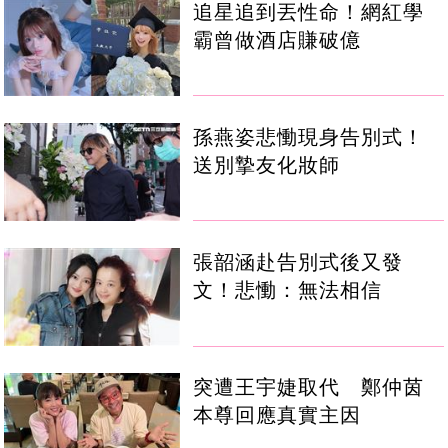
追星追到丟性命！網紅學
霸曾做酒店賺破億
孫燕姿悲慟現身告別式！
送別摯友化妝師
張韶涵赴告別式後又發
文！悲慟：無法相信
突遭王宇婕取代 鄭仲茵
本尊回應真實主因