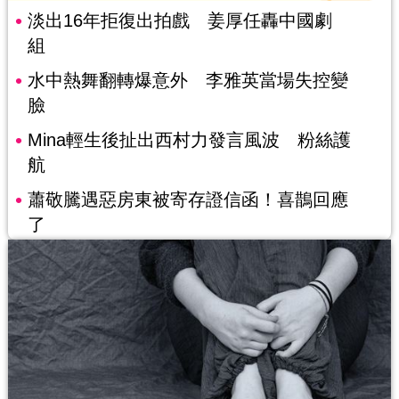
淡出16年拒復出拍戲 姜厚任轟中國劇
組
水中熱舞翻轉爆意外 李雅英當場失控變
臉
Mina輕生後扯出西村力發言風波 粉絲護
航
蕭敬騰遇惡房東被寄存證信函！喜鵲回應
了