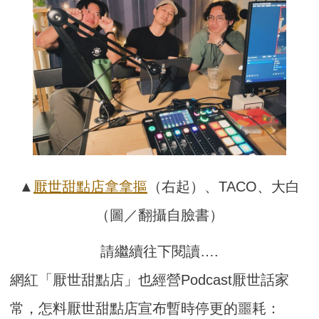
▲
厭世甜點店
拿拿摳
（右起）、TACO、大白
（圖／翻攝自臉書）
請繼續往下閱讀….
網紅「厭世甜點店」也經營Podcast厭世話家
常，怎料厭世甜點店宣布暫時停更的噩耗：