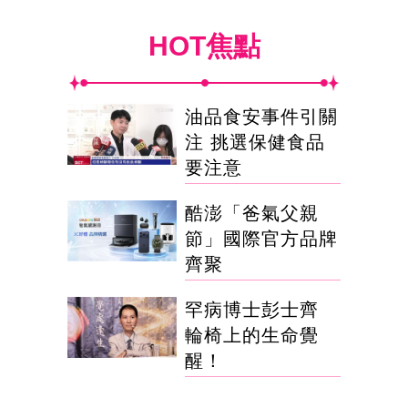
HOT焦點
油品食安事件引關
注 挑選保健食品
要注意
酷澎「爸氣父親
節」國際官方品牌
齊聚
罕病博士彭士齊
輪椅上的生命覺
醒！