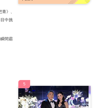
把青》、
節目中挑
的瞬間霸
5