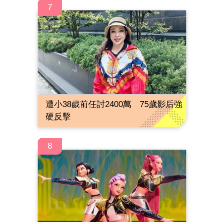
7
遭小38歲前任討2400萬 75歲影后強
硬反擊
8