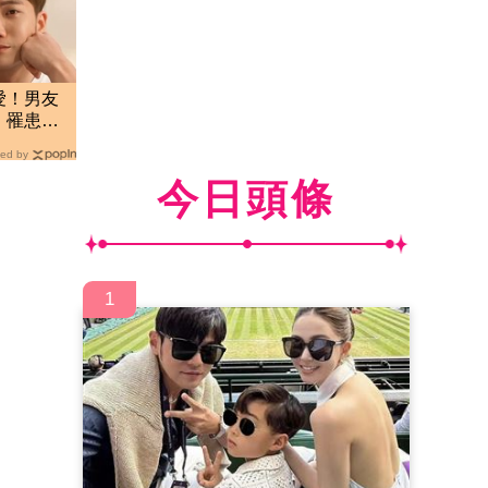
愛！男友
：罹患隱
ed by
今日頭條
1