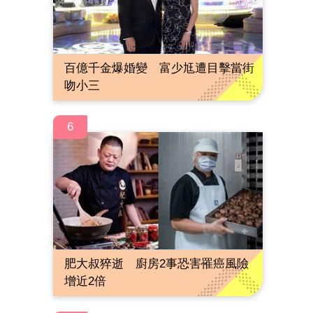
百億千金爆婚變 富少尪遭目擊當街
吻小三
6
肥大叔猝逝 廚房2事恐害罹癌風險
增近2倍