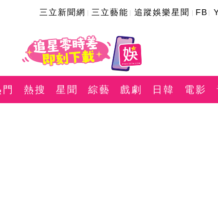
三立新聞網
三立藝能
追蹤娛樂星聞
FB
熱門
熱搜
星聞
綜藝
戲劇
日韓
電影