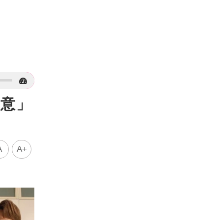
誠意」
A
A+