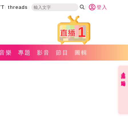
YT
threads
登入
1
音樂
專題
影音
節目
圖輯
直播✦活動