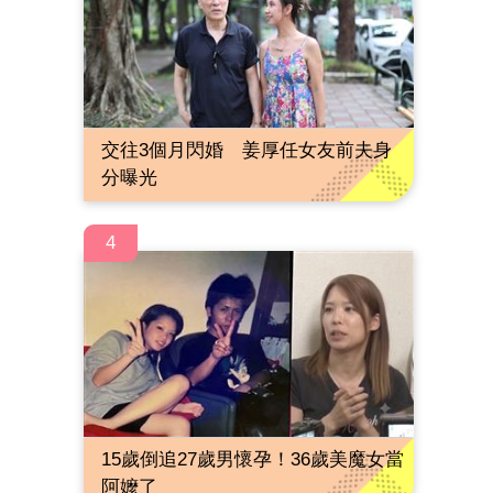
交往3個月閃婚 姜厚任女友前夫身
分曝光
4
15歲倒追27歲男懷孕！36歲美魔女當
阿嬤了