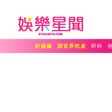
針線緣
請世界吃桌
即時