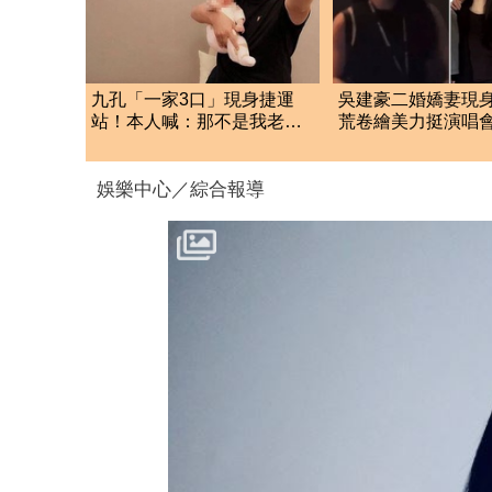
九孔「一家3口」現身捷運
吳建豪二婚嬌妻現
站！本人喊：那不是我老
荒卷繪美力挺演唱
婆 2胎進度曝
同框合照首度曝光
娛樂中心／綜合報導