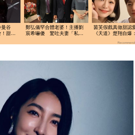
身曼谷
鄭弘儀罕合體老婆！主播劉
茵芙假戲真做甜認
會！甜蜜
宸希嚇傻 驚吐夫妻「私下
《天道》楚翔自爆
真面目」
疾指甲變色陷低潮
Recommend