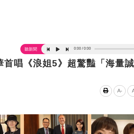
0:00
0:00
聽新聞
華首唱《浪姐5》超驚豔「海量
A-