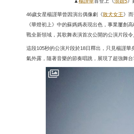
▲
楊謹華
首登上《
浪姐5
》
46歲女星楊謹華曾因演出偶像劇《
敗犬女王
》而
《華燈初上》中的蘇媽媽表現出色，事業屢創高
戰全新領域，其歌舞表演首次公開的公演片段令
這段105秒的公演片段於18日釋出，只見楊謹
氣外露，隨著音樂的節奏唱跳，展現了超強舞台