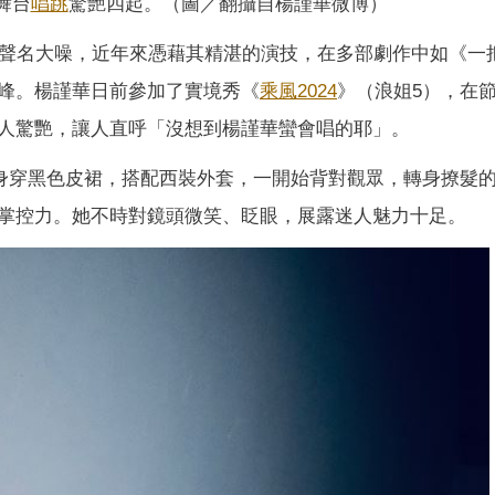
舞台
唱跳
驚艷四起。（圖／翻攝自楊謹華微博）
聲名大噪，近年來憑藉其精湛的演技，在多部劇作中如《一
峰。楊謹華日前參加了實境秀《
乘風2024
》（浪姐5），在
人驚艷，讓人直呼「沒想到楊謹華蠻會唱的耶」。
華身穿黑色皮裙，搭配西裝外套，一開始背對觀眾，轉身撩髮
掌控力。她不時對鏡頭微笑、眨眼，展露迷人魅力十足。