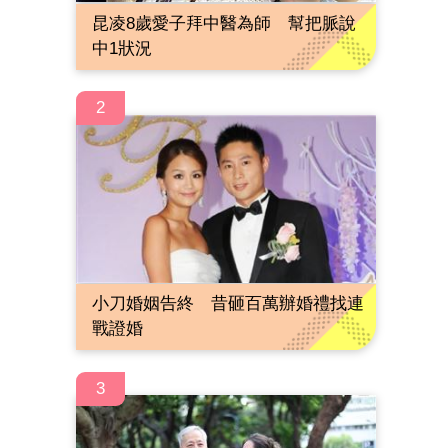
昆凌8歲愛子拜中醫為師 幫把脈說
中1狀況
2
小刀婚姻告終 昔砸百萬辦婚禮找連
戰證婚
3