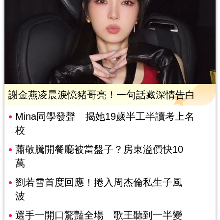
謝金燕凌晨淚憶豬哥亮！一句話藏深情告白
Mina同學發聲 揭她19歲半工半讀考上名
校
蕭敬騰開餐廳被當盤子？房東溢價快10
萬
劉若雪首度回應！捲入周杰倫私生子風
波
選手一開口驚豔全場 歌王聽到一半變