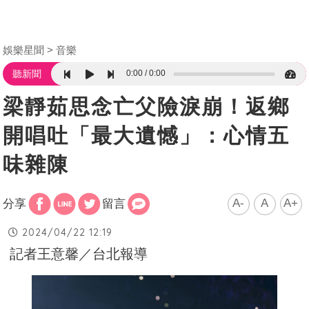
娛樂星聞
音樂
0:00
0:00
聽新聞
梁靜茹思念亡父險淚崩！返鄉
開唱吐「最大遺憾」：心情五
味雜陳
A-
A
A+
分享
留言
2024/04/22 12:19
記者王意馨／台北報導