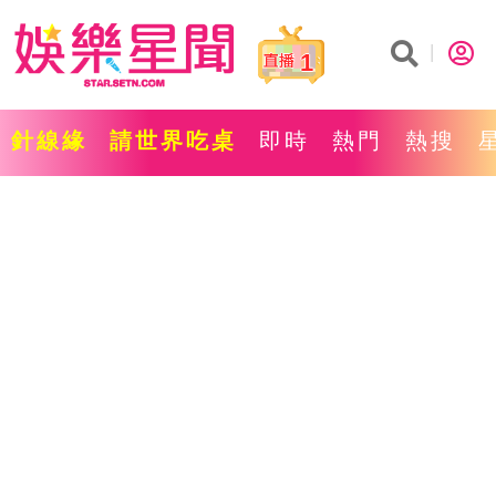
1
針線緣
請世界吃桌
即時
熱門
熱搜