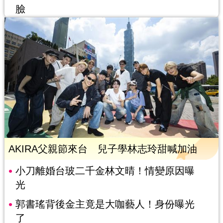
臉
AKIRA父親節來台 兒子學林志玲甜喊加油
小刀離婚台玻二千金林文晴！情變原因曝
光
郭書瑤背後金主竟是大咖藝人！身份曝光
了