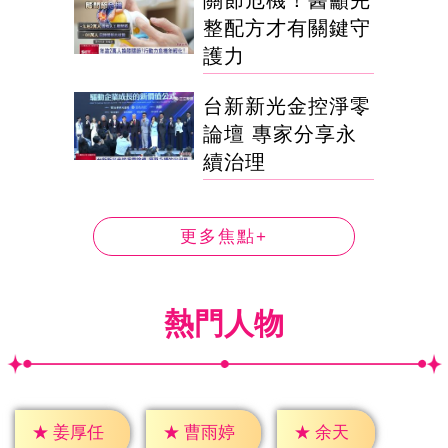
關節危機！醫籲完
整配方才有關鍵守
護力
台新新光金控淨零
論壇 專家分享永
續治理
更多焦點+
熱門人物
★
余天
★
姜厚任
★
曹雨婷