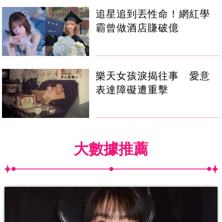
追星追到丟性命！網紅學
霸曾做酒店賺破億
樂天女孩淚揭往事 愛意
表達障礙遭重擊
大數據推薦