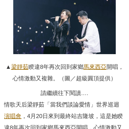
▲
梁靜茹
睽違8年再次回到家鄉
馬來西亞
開唱，
心情激動又複雜。（圖／超級圓頂提供）
請繼續往下閱讀….
情歌天后梁靜茹「當我們談論愛情」世界巡迴
演唱會
，4月20日來到最終站吉隆坡，這是她睽
違8年再次回到家鄉馬來西亞開唱，心情激動又