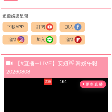
追蹤娛樂星聞
下載APP
訂閱
加入
追蹤
加入
追蹤
【#直播中LIVE】安妞👋 韓娛午報
20260808