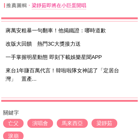
推薦圖輯
梁靜茹即將在小巨蛋開唱
蔣萬安粗暴一句翻車！他揭鐵證：哪時道歉
改版大回饋 熱門3C大獎接力送
一手掌握明星動態 即刻下載娛樂星聞APP
來台1年賺百萬代言！韓啦啦隊女神認了「定居台
灣」 置產...
關鍵字
亡父
演唱會
馬來西亞
梁靜茹
淚崩