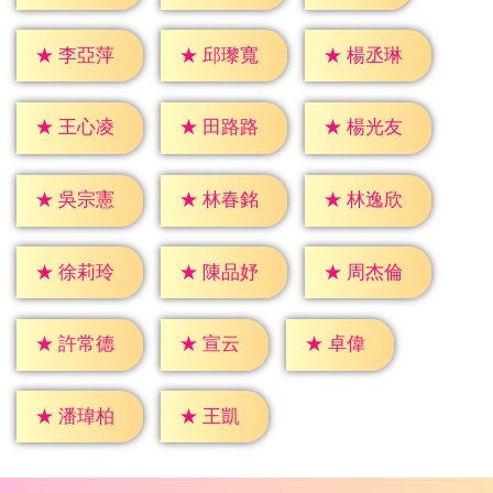
★
李亞萍
★
邱瓈寬
★
楊丞琳
★
王心凌
★
田路路
★
楊光友
★
吳宗憲
★
林春銘
★
林逸欣
★
徐莉玲
★
陳品妤
★
周杰倫
★
宣云
★
卓偉
★
許常德
★
王凱
★
潘瑋柏