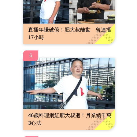
直播年賺破億！肥大叔離世 曾連播
17小時
6
46歲料理網紅肥大叔逝！月業績千萬
3心法