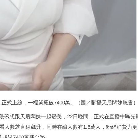
正式上線，一標就飆破7400萬。（圖／翻攝天后闆妹臉書
敲碗想跟天后闆妹一起變美，22日晚間，正式在直播中曝光
播觀看人數就直線飆升，同時在線人數有1.6萬人，粉絲消費力
超過7400萬新台幣。