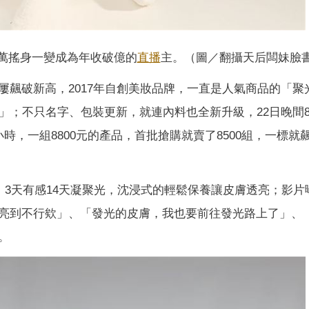
萬搖身一變成為年收破億的
直播
主。（圖／翻攝天后闆妹臉
屢飆破新高，2017年自創美妝品牌，一直是人氣商品的「聚
凝聚光」；不只名字、包裝更新，就連內料也全新升級，22日晚間
，一組8800元的產品，首批搶購就賣了8500組，一標就飆破
，3天有感14天凝聚光，沈浸式的輕鬆保養讓皮膚透亮；影片
亮到不行欸」、「發光的皮膚，我也要前往發光路上了」、
。