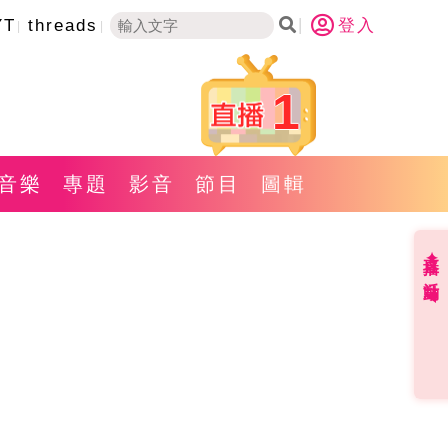
YT
threads
登入
1
音樂
專題
影音
節目
圖輯
直播✦活動