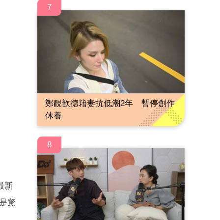
7
鄭靚歆德籍妻抗低潮2年 暫停創作
休養
8
）
最新
更是驚