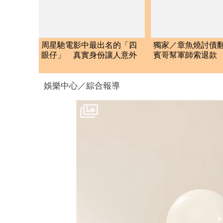
周星馳電影中最出名的「四
獨家／章魚燒討債
眼仔」 真實身份讓人意外
賓哥幫軍師索退款
炒作店家急報案
娛樂中心／綜合報導