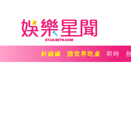
針線緣
請世界吃桌
即時