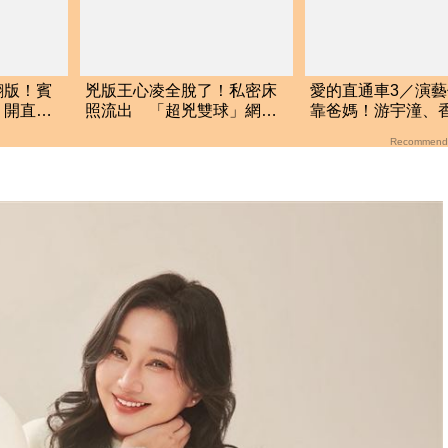
翻版！賓
兇版王心凌全脫了！私密床
愛的直通車3／演
 開直播
照流出 「超兇雙球」網暴
靠爸媽！游宇潼、
動噴血
顏若霏用實力圈粉
Recommend