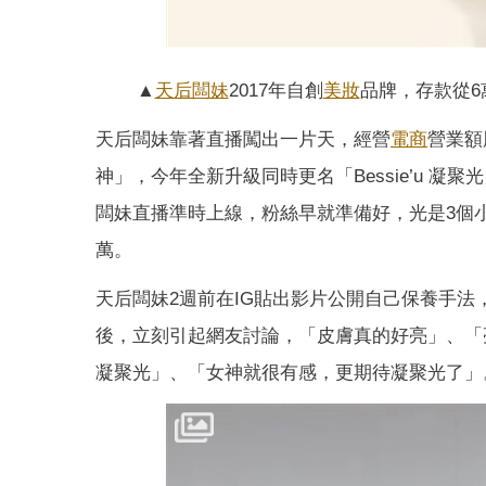
▲
天后闆妹
2017年自創
美妝
品牌，存款從6
天后闆妹靠著直播闖出一片天，經營
電商
營業額
神」，今年全新升級同時更名「Bessie’u 
闆妹直播準時上線，粉絲早就準備好，光是3個小時
萬。
天后闆妹2週前在IG貼出影片公開自己保養手法
後，立刻引起網友討論，「皮膚真的好亮」、「
凝聚光」、「女神就很有感，更期待凝聚光了」