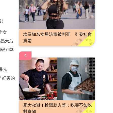
書）
光女
埃及知名女星涉毒被判死 引發社會
震驚
8點天后
7400
4
曝光
「好美的
肥大叔逝！推黑蒜入菜：吃藥不如吃
對食物