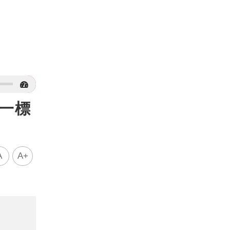
妹一標
A
A+