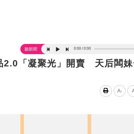
0:00
0:00
聽新聞
品2.0「凝聚光」開賣 天后闆
A-