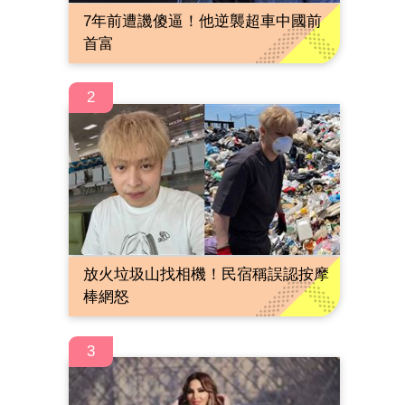
7年前遭譏傻逼！他逆襲超車中國前
首富
2
放火垃圾山找相機！民宿稱誤認按摩
棒網怒
3