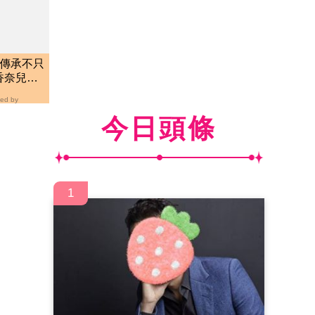
藝傳承不只
香奈兒、
ed by
今日頭條
1