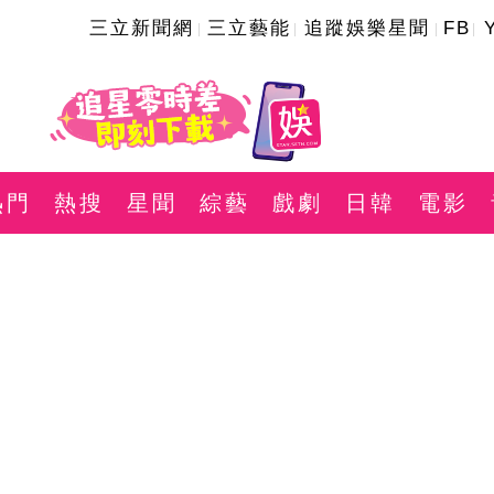
三立新聞網
三立藝能
追蹤娛樂星聞
FB
熱門
熱搜
星聞
綜藝
戲劇
日韓
電影