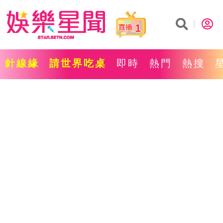
1
針線緣
請世界吃桌
即時
熱門
熱搜