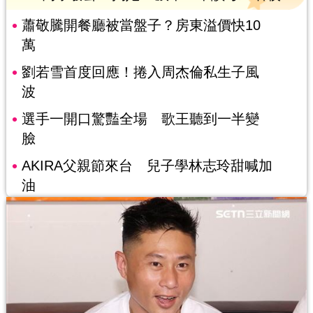
蕭敬騰開餐廳被當盤子？房東溢價快10
萬
劉若雪首度回應！捲入周杰倫私生子風
波
選手一開口驚豔全場 歌王聽到一半變
臉
AKIRA父親節來台 兒子學林志玲甜喊加
油