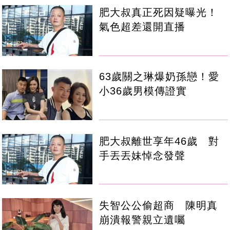
肥大叔真正死因疑曝光！
氣色超差還開直播
63歲關之琳爆奶孫戀！愛
小36歲男模傳證實
肥大叔離世享年46歲 對
手丟丟妹悼念發聲
失智公公偷超商 陳明真
崩潰報警親立遺囑