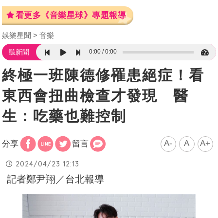
看更多《音樂星球》專題報導
娛樂星聞
音樂
0:00
0:00
聽新聞
終極一班陳德修罹患絕症！看
東西會扭曲檢查才發現 醫
生：吃藥也難控制
A-
A
A+
分享
留言
2024/04/23 12:13
記者鄭尹翔／台北報導