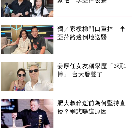
獨／家樓梯門口重摔 李
亞萍路邊倒地送醫
姜厚任女友稱學歷「3碩1
博」 台大發聲了
肥大叔猝逝前為何堅持直
播？網悲曝這原因