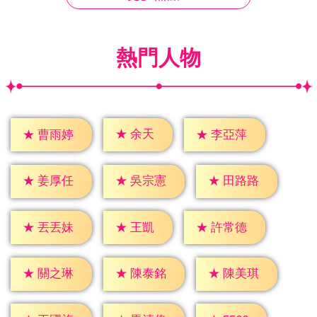
熱門人物
★
余天
★
曹雨婷
★
李亞萍
★
姜厚任
★
吳宗憲
★
田路路
★
王凱
★
丟丟妹
★
許常德
★
關之琳
★
陳泰銘
★
陳美琪