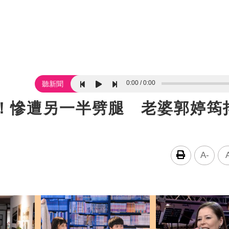
0:00
0:00
聽新聞
傷！慘遭另一半劈腿 老婆郭婷筠
A-