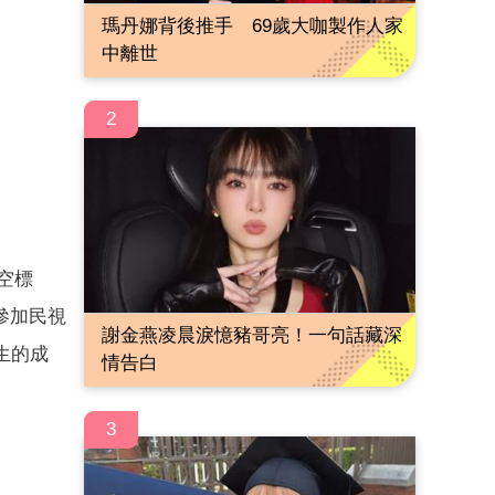
瑪丹娜背後推手 69歲大咖製作人家
中離世
2
空標
參加民視
謝金燕凌晨淚憶豬哥亮！一句話藏深
生的成
情告白
3