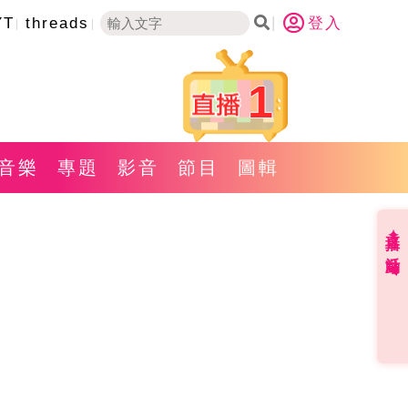
YT
threads
登入
1
音樂
專題
影音
節目
圖輯
直播✦活動