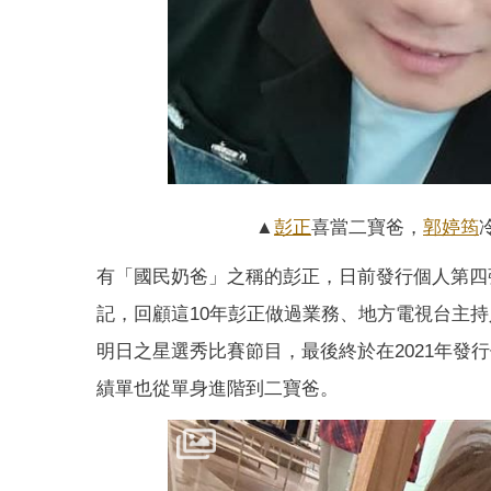
▲
彭正
喜當二寶爸，
郭婷筠
有「國民奶爸」之稱的彭正，日前發行個人第四
記，回顧這10年彭正做過業務、地方電視台主
明日之星選秀比賽節目，最後終於在2021年
績單也從單身進階到二寶爸。