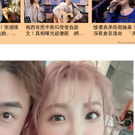
！突感嘆
南西肯恩半夜IG突發負面
慘遭表弟長期施暴
結婚」揭
文！真相曝光超傻眼 網
深夜倉皇逃命 「
轟：濫用同情心
元」流浪街頭
Recommend