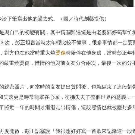
冷淡下筆寫出他的過去式。（圖／時代創藝提供）
是與自己的初戀有關，其中情關難過還是由老婆郭婷筠幫忙
 3 次，彭正坦言當時太年輕比較不懂事，很多事情都一定要
，對方也在他當時重大燒
燙傷
時陪伴在他身邊，當時彭正年
%的嚴重燒燙傷，惜情的他與前女友分合兩次，最後一次的分
的親密照片，向當時的女友提出質問後，也就結束了這段刻
獨和失落更是時常籠罩在心頭，彷彿失去了整個世界的意義，
了將近一年的時間才漸漸走出情傷，這段感情也就被塵封多
再度開啟，彭正語塞說「我很想好好寫一首歌來記錄這一段