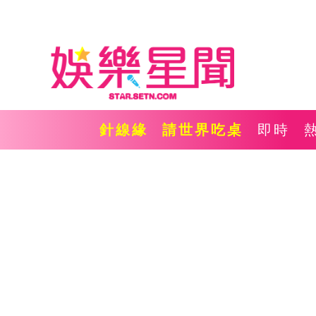
針線緣
請世界吃桌
即時