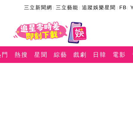
三立新聞網
三立藝能
追蹤娛樂星聞
FB
熱門
熱搜
星聞
綜藝
戲劇
日韓
電影