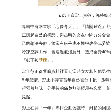
▲彭正喜當二寶爸，郭婷筠
專輯中有兩首歌「心像冬天」、「情關難過」都
正憶起自己的初戀，與當時的女友中間分分合合
己的想法去做，很常有紛爭也不懂得改變或妥協
冷凍空調工作，曾遇過氣爆意外，造成全身40
『彭正被
劈腿
』。
當年彭正從電腦資料裡看到當時女友和其他男生
8 年戀情。彭正不諱言當年自己被分手後，孤
得索然無味，分手後的痛楚無法輕易被忘懷，花
提起。
彭正在開『十年』專輯企劃會議時，封箱的回憶