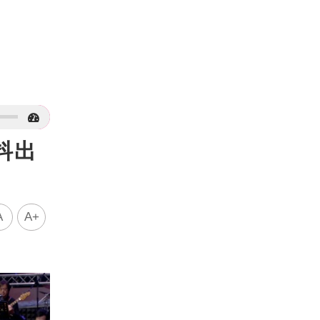
抖出
A
A+