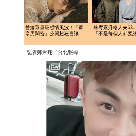
曾捲眾量級感情風波！「家
林宥嘉升格人夫6年
寧男閨密」公開超狂喜訊
「不是每個人都要
驚人近況曝光
婚姻內幕
記者鄭尹翔／台北報導