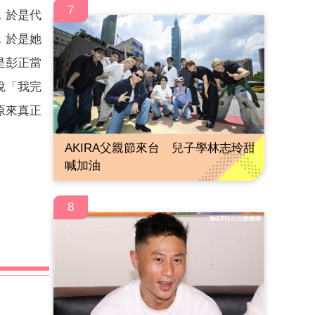
7
，於是代
，於是她
是彭正當
說「我完
原來真正
AKIRA父親節來台 兒子學林志玲甜
喊加油
8