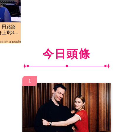
！田路路
身上剩3千
ed by
今日頭條
1