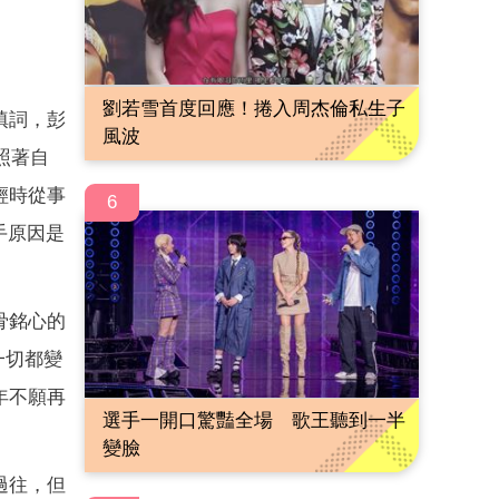
劉若雪首度回應！捲入周杰倫私生子
填詞，彭
風波
照著自
輕時從事
6
手原因是
骨銘心的
一切都變
年不願再
選手一開口驚豔全場 歌王聽到一半
變臉
過往，但