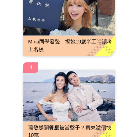
Mina同學發聲 揭她19歲半工半讀考
上名校
4
蕭敬騰開餐廳被當盤子？房東溢價快
10萬