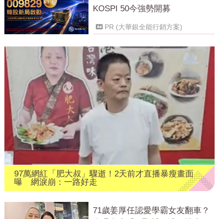
KOSPI 50今強勢開募
PR (大華銀全能行銷方案)
97萬網紅「肥大叔」驟逝！2天前才直播暴瘦畫面
曝 網淚崩：一路好走
71歲姜厚任認愛學霸女友翻車？