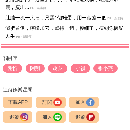
囊，瘦出...
PR・新素簡
肚腩一抓一大把，只需1個雞蛋，用一個瘦一個
PR・新素簡
減肥首選，檸檬加它，堅持一週，腰細了，瘦到你懷疑
人生
PR・新素簡
關鍵字
謝忻
阿翔
胡瓜
小禎
張小燕
追蹤娛樂星聞
下載APP
訂閱
加入
追蹤
加入
追蹤