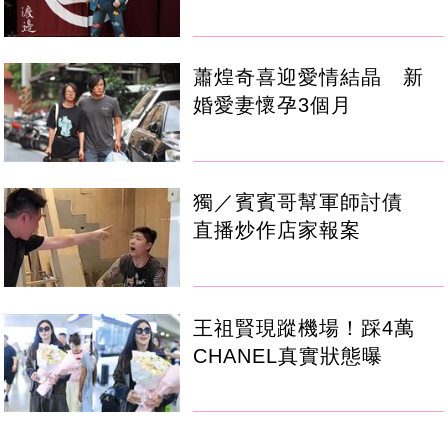
蕭煌奇喜迎愛情結晶 新
婚愛妻懷孕3個月
獨／賓賓哥幫軍師討債
直播炒作店家報案
王祖賢現蹤機場！踩4萬
CHANEL真實狀態曝