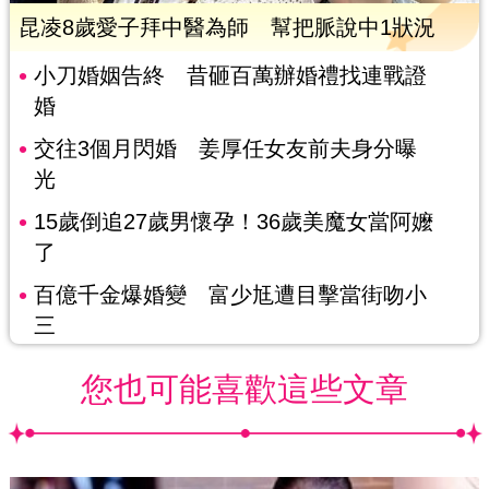
昆凌8歲愛子拜中醫為師 幫把脈說中1狀況
小刀婚姻告終 昔砸百萬辦婚禮找連戰證
婚
交往3個月閃婚 姜厚任女友前夫身分曝
光
15歲倒追27歲男懷孕！36歲美魔女當阿嬤
了
百億千金爆婚變 富少尪遭目擊當街吻小
三
您也可能喜歡這些文章