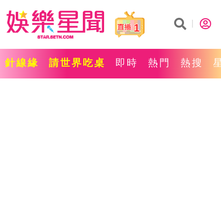
1
針線緣
請世界吃桌
即時
熱門
熱搜