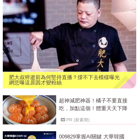
肥大叔猝逝前為何堅持直播？撐不下去模樣曝光
網悲曝這原因才變粉絲
超神減肥神器！橘子不要直接
吃，加點這個！體重天天下降
PR (新素簡)
009829掌握AI關鍵 大華韓國