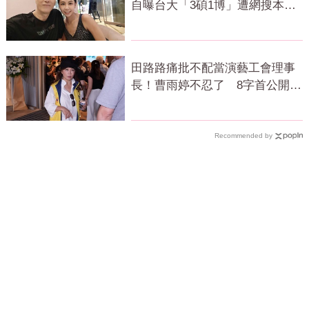
自曝台大「3碩1博」遭網搜本
名：查無此人
田路路痛批不配當演藝工會理事
長！曹雨婷不忍了 8字首公開發
聲
Recommended by