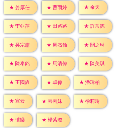
★
余天
★
姜厚任
★
曹雨婷
★
李亞萍
★
田路路
★
許常德
★
吳宗憲
★
周杰倫
★
關之琳
★
陳泰銘
★
馬清偉
★
陳美琪
★
卓偉
★
王國旌
★
潘瑋柏
★
宣云
★
丟丟妹
★
徐莉玲
★
愷樂
★
楊紫瓊