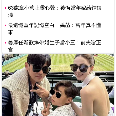
63歲章小蕙吐露心聲：後悔當年嫁給鍾鎮
濤
最遺憾童年記憶空白 禹菡：當年真不懂
事
姜厚任新歡爆帶婚生子當小三！前夫嗆正
宮