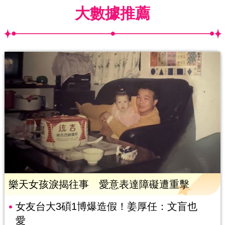
大數據推薦
樂天女孩淚揭往事 愛意表達障礙遭重擊
女友台大3碩1博爆造假！姜厚任：文盲也
愛