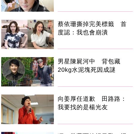
蔡依珊撕掉完美標籤 首
度認：我也會崩潰
男星陳屍河中 背包藏
20kg水泥塊死因成謎
向姜厚任道歉 田路路：
我要找的是楊光友