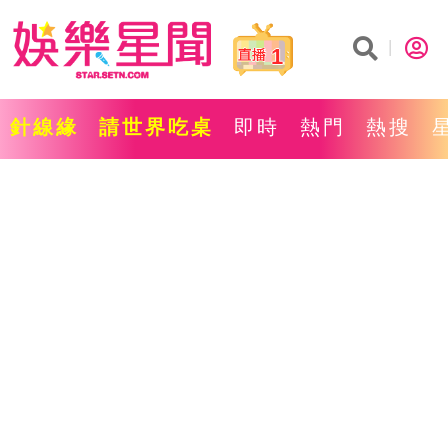
1
針線緣
請世界吃桌
即時
熱門
熱搜