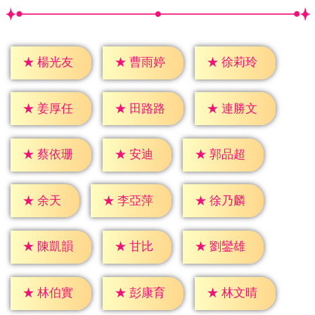
★
楊光友
★
曹雨婷
★
徐莉玲
★
姜厚任
★
田路路
★
連勝文
★
安迪
★
蔡依珊
★
郭品超
★
余天
★
李亞萍
★
徐乃麟
★
甘比
★
陳凱韻
★
劉鑾雄
★
林伯實
★
彭康育
★
林文晴