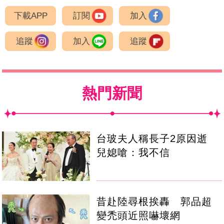
下載APP
訂閱
加入
追蹤
加入
追蹤
熱門新聞
台玻夫人稱長子2原因逝
兒媳嗆：我不信
昔赴陸尋根挨轟 郭品超
變禿頭近照嚇壞網