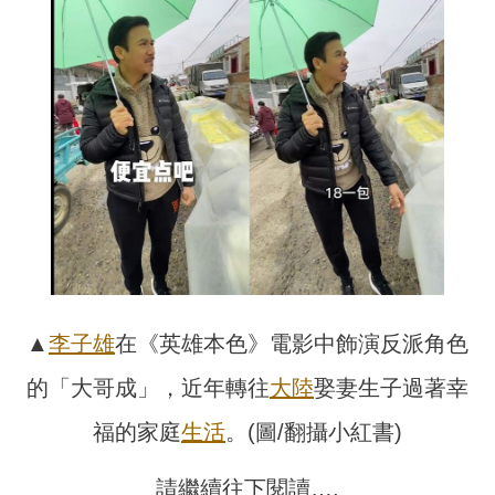
▲
李子雄
在《英雄本色》電影中飾演反派角色
的「大哥成」，近年轉往
大陸
娶妻生子過著幸
福的家庭
生活
。(圖/翻攝小紅書)
請繼續往下閱讀….