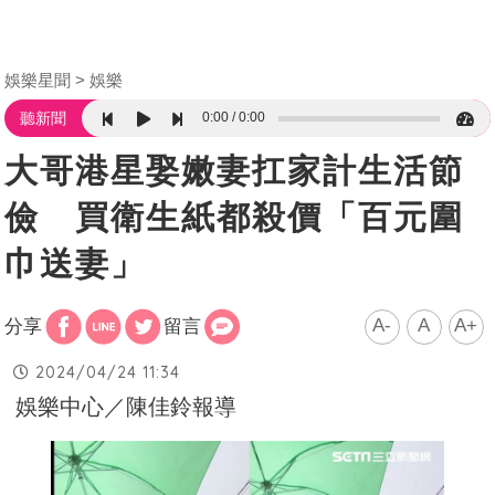
娛樂星聞
娛樂
0:00
0:00
聽新聞
大哥港星娶嫩妻扛家計生活節
儉 買衛生紙都殺價「百元圍
巾送妻」
A-
A
A+
分享
留言
2024/04/24 11:34
娛樂中心／陳佳鈴報導