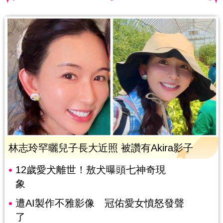
林志玲罕曬兒子長大近照 被讚有Akira影子
12歲愛犬離世！敖犬曝頭七神奇現
象
遭AI製作不雅影像 冠佑愛女憤怒發聲
了