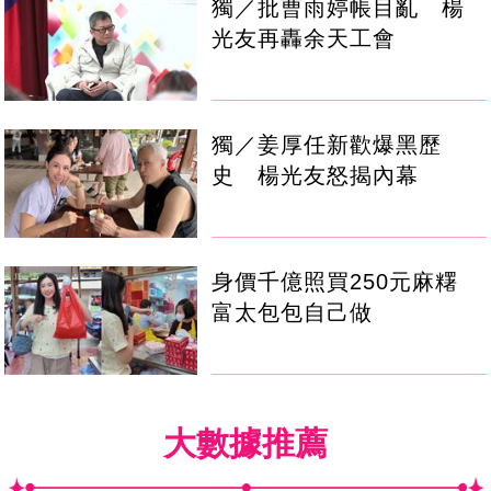
獨／批曹雨婷帳目亂 楊
光友再轟余天工會
獨／姜厚任新歡爆黑歷
史 楊光友怒揭內幕
身價千億照買250元麻糬
富太包包自己做
大數據推薦