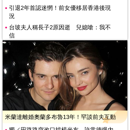
引退2年首認迷惘！前女優移居香港後現
況
台玻夫人稱長子2原因逝 兒媳嗆：我不
信
米蘭達離婚奧蘭多布魯13年！罕談前夫互動
獨／田路路突改口找楊光友 許常德爆內