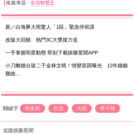
推薦專題
生活智慧王
新／白海豚大雨驚人「1區」緊急停班課
改版大回饋 熱門3C大獎接力送
一手掌握明星動態 即刻下載娛樂星聞APP
小刀離婚台玻二千金林文晴！情變原因曝光 12年婚姻
難維...
關鍵字
衛生紙
生活
大陸
李子雄
追蹤娛樂星聞