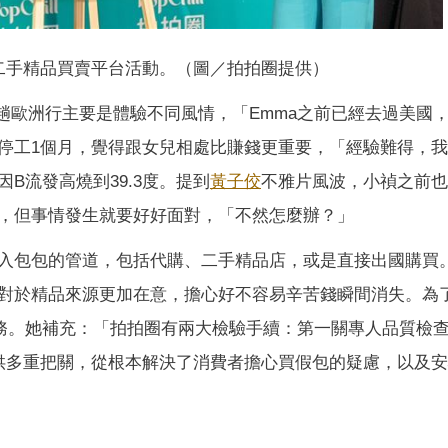
二手精品買賣平台活動。（圖／拍拍圈提供）
趟歐洲行主要是體驗不同風情，「Emma之前已經去過美國
停工1個月，覺得跟女兒相處比賺錢更重要，「經驗難得，
B流發高燒到39.3度。提到
黃子佼
不雅片風波，小禎之前也
，但事情發生就要好好面對，「不然怎麼辦？」
入包包的管道，包括代購、二手精品店，或是直接出國購買
對於精品來源更加在意，擔心好不容易辛苦錢瞬間消失。為
購」服務。她補充：「拍拍圈有兩大檢驗手續：第一關專人品質檢
提供多重把關，從根本解決了消費者擔心買假包的疑慮，以及