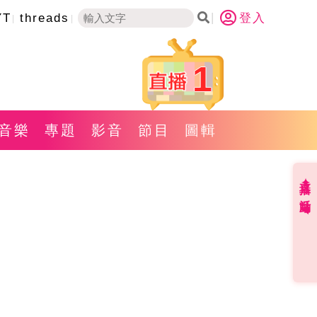
YT
threads
登入
1
音樂
專題
影音
節目
圖輯
直播✦活動