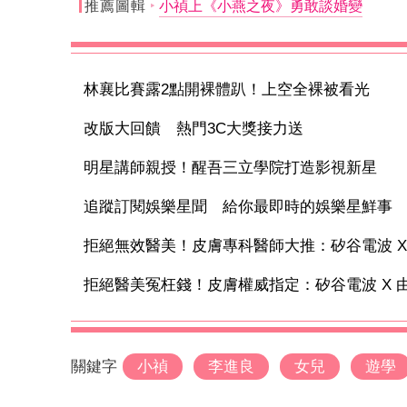
推薦圖輯
小禎上《小燕之夜》勇敢談婚變
林襄比賽露2點開裸體趴！上空全裸被看光
改版大回饋 熱門3C大獎接力送
明星講師親授！醒吾三立學院打造影視新星
追蹤訂閱娛樂星聞 給你最即時的娛樂星鮮事
拒絕無效醫美！皮膚專科醫師大推：矽谷電波 X 讓
拒絕醫美冤枉錢！皮膚權威指定：矽谷電波 X 由內
關鍵字
小禎
李進良
女兒
遊學