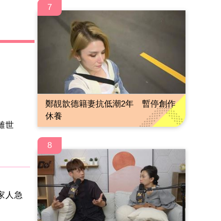
7
鄭靚歆德籍妻抗低潮2年 暫停創作
休養
叔離世
8
家人急