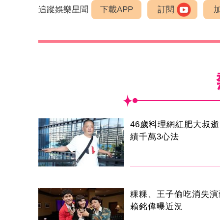
追蹤娛樂星聞
下載APP
訂閱
46歲料理網紅肥大叔
績千萬3心法
粿粿、王子偷吃消失
賴銘偉曝近況