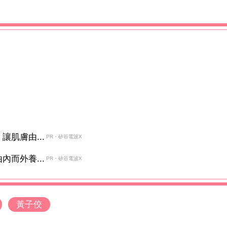
肌膚由...
PR・矽谷電波X
而外養...
PR・矽谷電波X
黃子佼