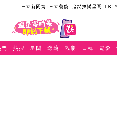
三立新聞網
三立藝能
追蹤娛樂星聞
FB
熱門
熱搜
星聞
綜藝
戲劇
日韓
電影