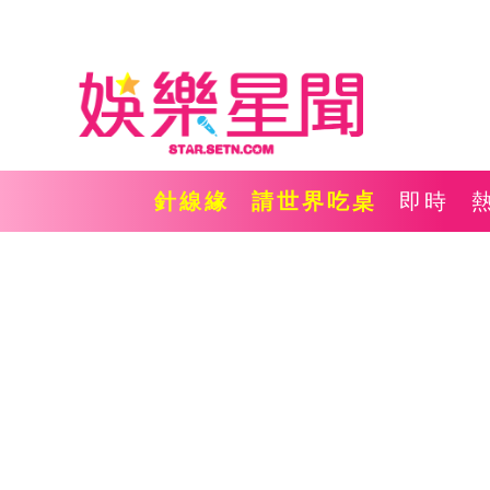
針線緣
請世界吃桌
即時