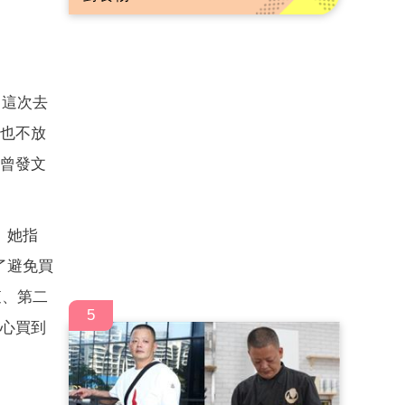
，這次去
我也不放
曾發文
。她指
了避免買
查、第二
5
安心買到