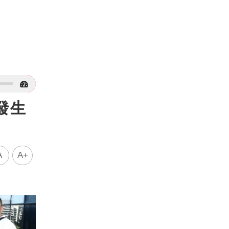
發生
A
A+