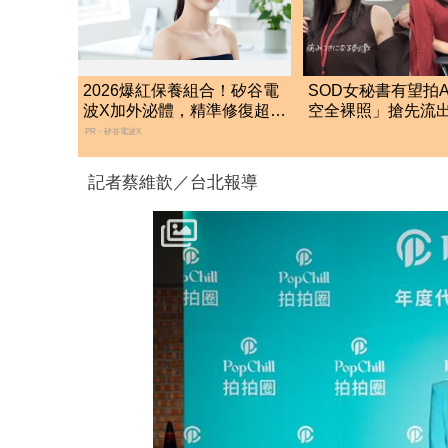
2026爆紅保養組合！矽谷電
SOD女秘書有望拍
波X加外泌體，精準修復超有
空全裸照」搶先流
感
了：上班7個月沒男
PR・矽谷電波X
記者蔡維歆／台北報導