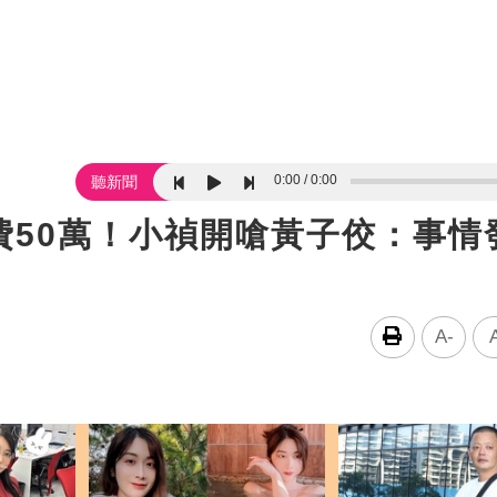
0:00
0:00
聽新聞
費50萬！小禎開嗆黃子佼：事情
A-