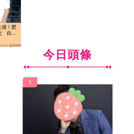
上億！肥
光 自評
ed by
今日頭條
1