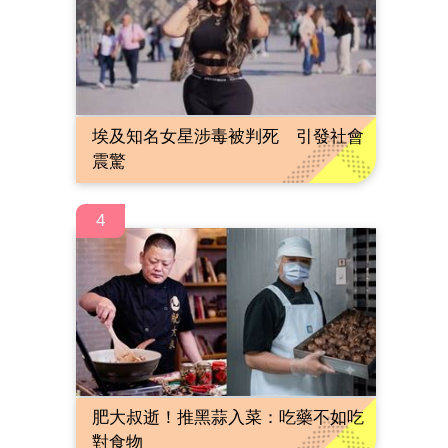
埃及知名女星涉毒被判死 引發社會
震驚
4
肥大叔逝！推黑蒜入菜：吃藥不如吃
對食物