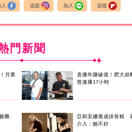
加入
追蹤
加入
追蹤
熱門新聞
逝！月業
直播年賺破億！肥大
曾連播17小時
演藝圈
亞莉安娜瘦成排骨精 
介入：她不好