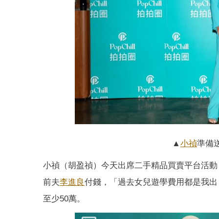
▲
小禎
準備
小禎（胡盈禎）今天出席二手精品買賣平台活動，她
前夫
李進良
付錢，「過去女兒遊學費用都是我出
至少50萬。