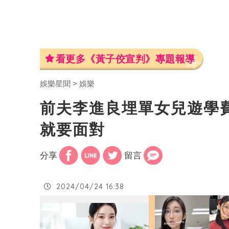
看更多《黃子佼宣判》專題報導
娛樂星聞
娛樂
前夫李進良埋單女兒遊學
就要面對
分享
留言
2024/04/24 16:38