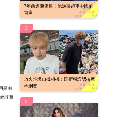
7年前遭譏傻逼！他逆襲超車中國前
首富
2
放火垃圾山找相機！民宿稱誤認按摩
棒網怒
用是由
，總花費
3