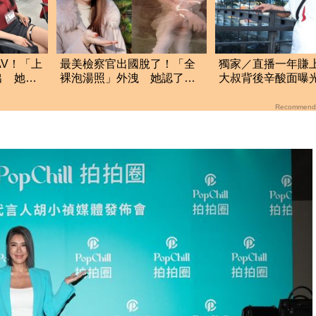
AV！「上
最美檢察官出國脫了！「全
獨家／直播一年賺
出 她認
裸泡湯照」外洩 她認了：
大叔背後辛酸面曝
友
我一大突破
不及格
Recommend