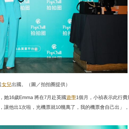
送
女兒
出國。（圖／拍拍圈提供）
16歲Emma 將在7月赴英國
遊學
1個月，小禎表示此行費
，讓他出1次啦，光機票就10幾萬了，我的機票會自己出」