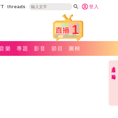
YT
threads
登入
1
音樂
專題
影音
節目
圖輯
直播✦活動