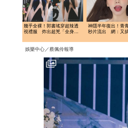
幾乎全裸！郭書瑤穿超辣透
神隱半年復出！青青
視禮服 炸出超兇「全身上
秒片流出 網：又
下」被看光光
資
娛樂中心／蔡佩伶報導