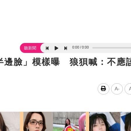
0:00
0:00
聽新聞
半邊臉」模樣曝 狼狽喊：不應
A-