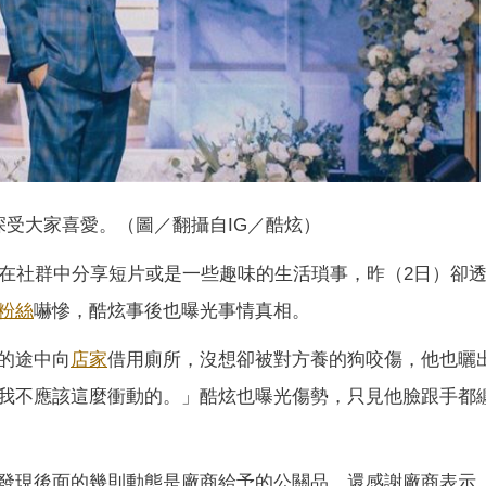
深受大家喜愛。（圖／翻攝自IG／酷炫）
在社群中分享短片或是一些趣味的生活瑣事，昨（2日）卻
粉絲
嚇慘，酷炫事後也曝光事情真相。
的途中向
店家
借用廁所，沒想卻被對方養的狗咬傷，他也曬
我不應該這麼衝動的。」酷炫也曝光傷勢，只見他臉跟手都
發現後面的幾則動態是廠商給予的公關品，還感謝廠商表示