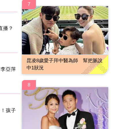
7
直播？
昆凌8歲愛子拜中醫為師 幫把脈說
中1狀況
 李亞萍
8
光！孩子