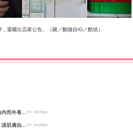
，還曬出店家公告。（圖／翻攝自IG／酷炫）
而外養...
PR・矽谷電波X
肌膚由...
PR・矽谷電波X