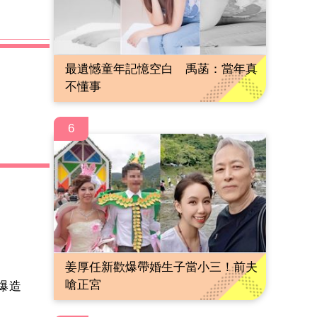
最遺憾童年記憶空白 禹菡：當年真
不懂事
6
姜厚任新歡爆帶婚生子當小三！前夫
嗆正宮
爆造