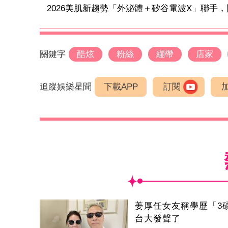
2026美肌新趨勢「外泌體＋矽谷電波X」聯手，開
關鍵字
酷炫
粉絲
繃帶
店家
追蹤娛樂星聞
下載APP
訂閱
姜厚任女友稱學歷「3
台大發聲了