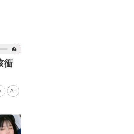
該衝
A
A+