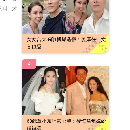
吼叫，才
女友台大3碩1博爆造假！姜厚任：文
盲也愛
4
63歲章小蕙吐露心聲：後悔當年嫁給
鍾鎮濤