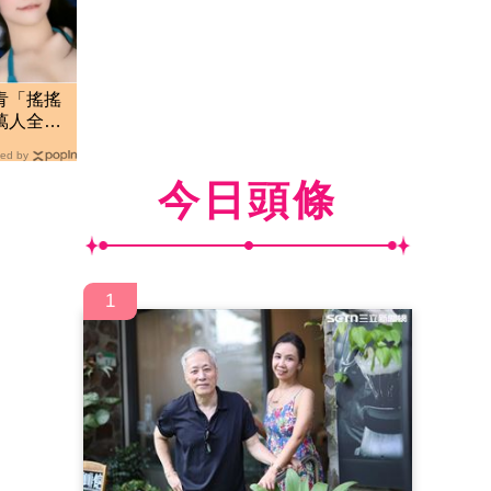
青「搖搖
萬人全看
ed by
今日頭條
1