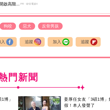
啟高階...
PR・矽谷電波X
狗咬
惡犬
反骨男孩
加入
追蹤
加入
追蹤
熱門新聞
碩1博」
姜厚任女友「3碩1博」
假！本人發聲了