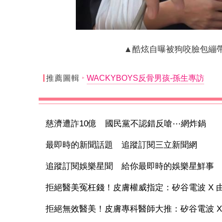
▲酷炫自曝被狗咬臉包繃帶
推薦圖輯
WACKYBOYS反骨男孩-孫生專訪
慈濟遭詐10億 國民黨不認錯反嗆⋯網炸鍋
最即時的新聞話題 追蹤訂閱三立新聞網
追蹤訂閱娛樂星聞 給你最即時的娛樂星鮮事
拒絕醫美冤枉錢！皮膚權威指定：矽谷電波 X 由內
拒絕無效醫美！皮膚專科醫師大推：矽谷電波 X 讓