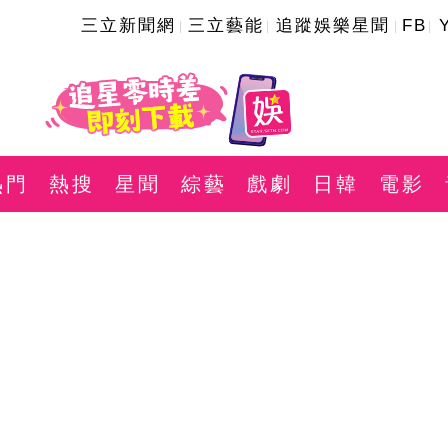
三立新聞網
三立藝能
追蹤娛樂星聞
FB
熱門
熱搜
星聞
綜藝
戲劇
日韓
電影