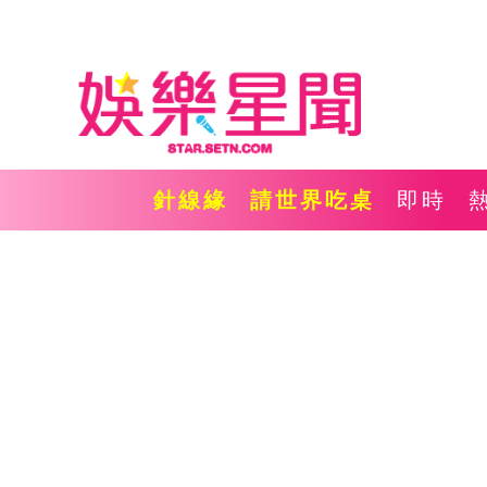
針線緣
請世界吃桌
即時