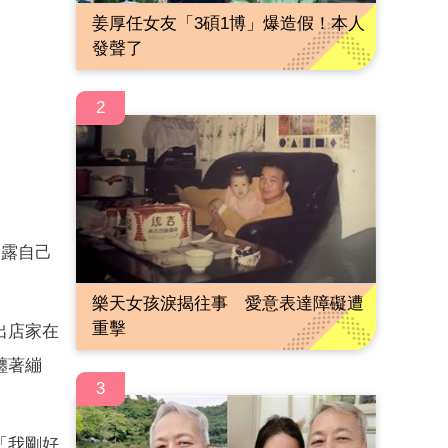
姜厚任女友「3碩1博」爆造假！本人
發聲了
2
透露自己
樂天女孩淚揭往事 愛意表達障礙遭
重擊
出店家在
纏著繃
3
「我剛好