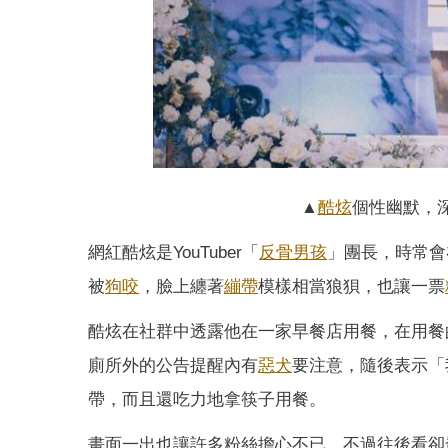
▲
酷炫
個性幽默，
網紅酷炫是YouTuber「
反骨男孩
」團長，時常會
被
狗咬
，臉上纏著
繃帶
模樣相當狼狽，也讓一票
酷炫在社群中透露他在一家早餐店用餐，在用餐
廁所外的公告提醒內有
惡犬
要注意，隨後表示「
帶，而且還吃力地拿筷子用餐。
畫面一出也讓許多粉絲擔心不已，不過往後看卻