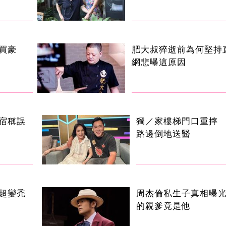
買豪
肥大叔猝逝前為何堅持
網悲曝這原因
宿稱誤
獨／家樓梯門口重摔
路邊倒地送醫
超變禿
周杰倫私生子真相曝
的親爹竟是他