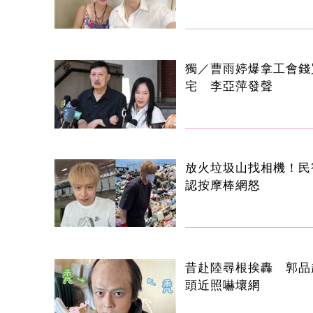
獨／曹雨婷爆拿工會錢
宅 李亞萍發聲
放火垃圾山找相機！民
認按摩棒網怒
昔赴陸尋根挨轟 郭品
頭近照嚇壞網