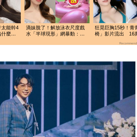
太能幹4
滴妹脫了！解放泳衣尺度戲
狂晃巨胸15秒！青
搞什麼投
水「半球現形」網暴動：變
椅」影片流出 16
滴辣妹
光
Recommend