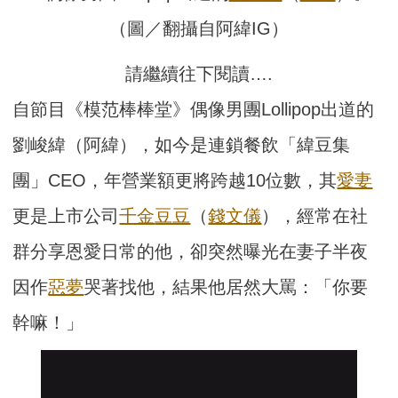
（圖／翻攝自阿緯IG）
請繼續往下閱讀….
自節目《模范棒棒堂》偶像男團Lollipop出道的
劉峻緯（阿緯），如今是連鎖餐飲「緯豆集
團」CEO，年營業額更將跨越10位數，其
愛妻
更是上市公司
千金
豆豆
（
錢文儀
），經常在社
群分享恩愛日常的他，卻突然曝光在妻子半夜
因作
惡夢
哭著找他，結果他居然大罵：「你要
幹嘛！」