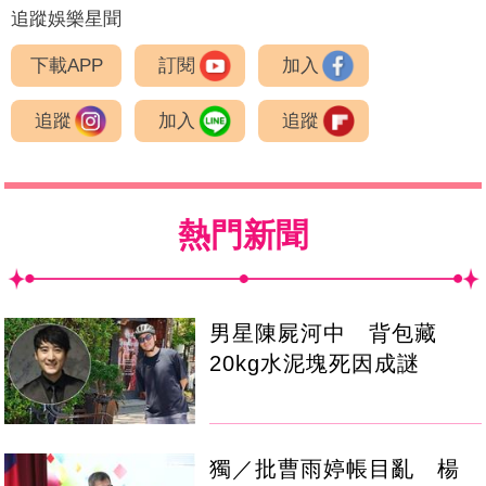
追蹤娛樂星聞
下載APP
訂閱
加入
追蹤
加入
追蹤
熱門新聞
男星陳屍河中 背包藏
20kg水泥塊死因成謎
獨／批曹雨婷帳目亂 楊