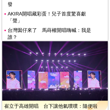
發
AKIRA開唱藏彩蛋！兒子首度驚喜獻
「聲」
台灣囡仔來了 馬蒔權開唱嗨喊：我是
誰？
崔立于高雄開唱 台下讓他氣噗噗：隨便啦