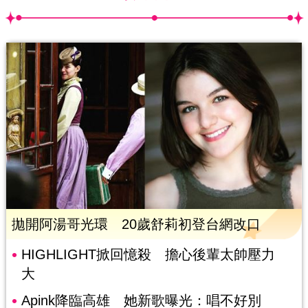
拋開阿湯哥光環 20歲舒莉初登台網改口
HIGHLIGHT掀回憶殺 擔心後輩太帥壓力
大
Apink降臨高雄 她新歌曝光：唱不好別