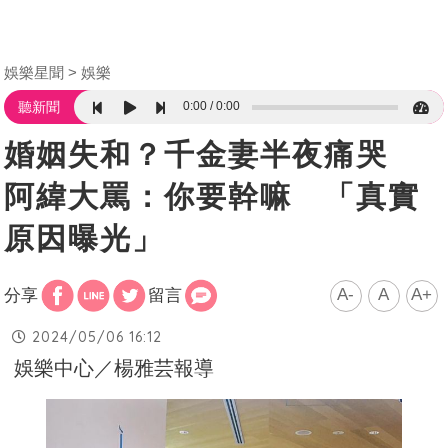
娛樂星聞
娛樂
0:00
0:00
聽新聞
婚姻失和？千金妻半夜痛哭
阿緯大罵：你要幹嘛 「真實
原因曝光」
A-
A
A+
分享
留言
2024/05/06 16:12
娛樂中心／楊雅芸報導