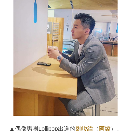
▲偶像男團Lollipop出道的
劉峻緯
（
阿緯
）。