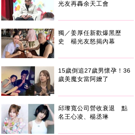
光友再轟余天工會
獨／姜厚任新歡爆黑歷
史 楊光友怒揭內幕
15歲倒追27歲男懷孕！36
歲美魔女當阿嬤了
邱瓈寬公司營收衰退 點
名王心凌、楊丞琳