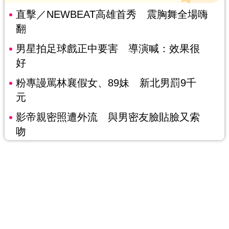
直擊／NEWBEAT高雄首秀 震胸舞全場嗨
翻
男星拍足球戲正中要害 導演喊：效果很
好
粉專謾罵林襄假女、89妹 新北男罰9千
元
影帝親密照遭外流 與男密友臉貼臉又索
吻