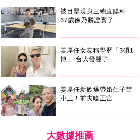
被目擊現身三總直腸科
67歲徐乃麟證實了
姜厚任女友稱學歷「3碩1
博」 台大發聲了
姜厚任新歡爆帶婚生子當
小三！前夫嗆正宮
大數據推薦