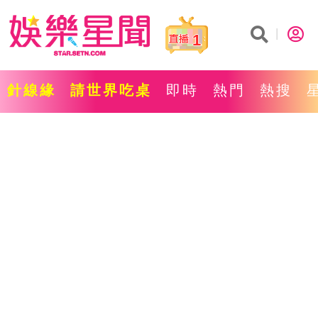
1
針線緣
請世界吃桌
即時
熱門
熱搜