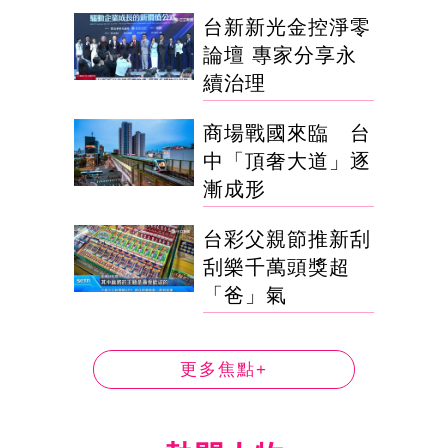
台新新光金控淨零
論壇 專家分享永
續治理
商場戰國來臨 台
中「頂奢大道」逐
漸成形
台彩父親節推新刮
刮樂千萬頭獎超
「爸」氣
更多焦點+