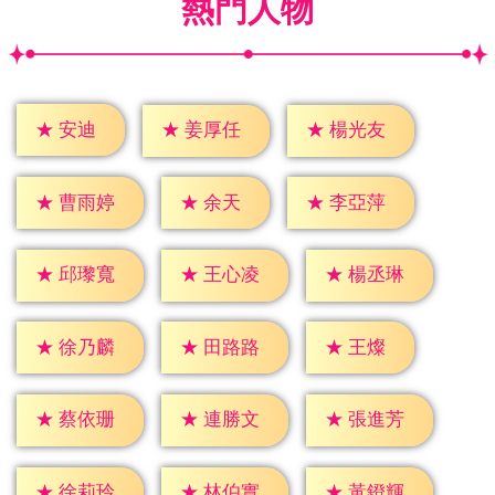
熱門人物
★
安迪
★
姜厚任
★
楊光友
★
余天
★
曹雨婷
★
李亞萍
★
邱瓈寬
★
王心凌
★
楊丞琳
★
王燦
★
徐乃麟
★
田路路
★
蔡依珊
★
連勝文
★
張進芳
★
徐莉玲
★
林伯實
★
黃鐙輝