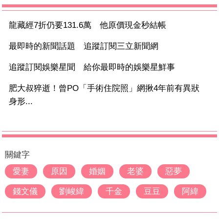
龍藏經7折仍要131.6萬 他原價現金秒結帳
最即時的新聞話題 追蹤訂閱三立新聞網
追蹤訂閱娛樂星聞 給你最即時的娛樂星鮮事
肥大叔猝逝！曾PO「手術住院照」網揪4年前有異狀
身形...
關鍵字
愛妻
原因
婚姻
老婆
惡夢
錢文儀
劉峻緯
千金
豆豆
阿緯