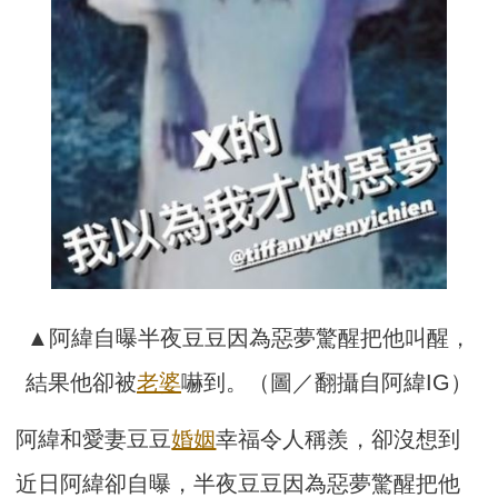
▲阿緯自曝半夜豆豆因為惡夢驚醒把他叫醒，
結果他卻被
老婆
嚇到。（圖／翻攝自阿緯IG）
阿緯和愛妻豆豆
婚姻
幸福令人稱羨，卻沒想到
近日阿緯卻自曝，半夜豆豆因為惡夢驚醒把他