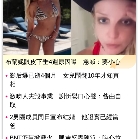
布蘭妮眼皮下垂4週原因曝 急喊：要小心
影后爆已逝4個月 女兒鬧翻10年才知真
相
激吻人夫毀事業 謝忻鬆口心聲：咎由自
取
2男團成員同日宣布結婚 他證實已經當
爸
BNT疫苗掀戰火 呱吉怒轟陳沂：噁心垃