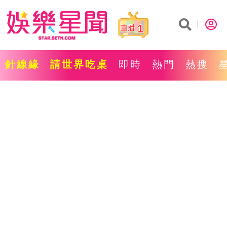
1
針線緣
請世界吃桌
即時
熱門
熱搜