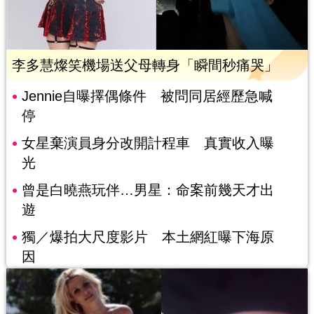
李多慧燦笑機場送父母轉身「瞬間秒痛哭」
Jennie自曝擇偶條件 被問同居經歷急喊
停
女星棄演員身分改開計程車 真實收入曝
光
曾是白曉燕玩伴…男星：命案前幾天才出
遊
獨／爆拍大尺度影片 本土網紅曝下海原
因