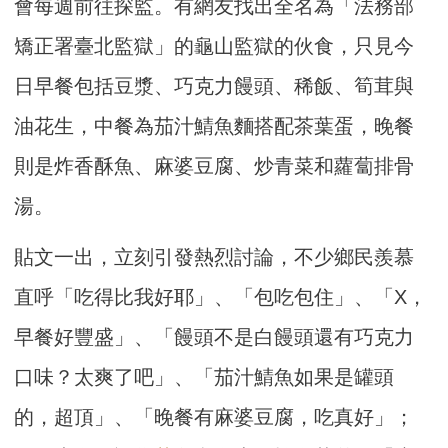
會每週前往探監。有網友找出全名為「法務部
矯正署臺北監獄」的龜山監獄的伙食，只見今
日早餐包括豆漿、巧克力饅頭、稀飯、筍茸與
油花生，中餐為茄汁鯖魚麵搭配茶葉蛋，晚餐
則是炸香酥魚、麻婆豆腐、炒青菜和蘿蔔排骨
湯。
貼文一出，立刻引發熱烈討論，不少鄉民羨慕
直呼「吃得比我好耶」、「包吃包住」、「X，
早餐好豐盛」、「饅頭不是白饅頭還有巧克力
口味？太爽了吧」、「茄汁鯖魚如果是罐頭
的，超頂」、「晚餐有麻婆豆腐，吃真好」；