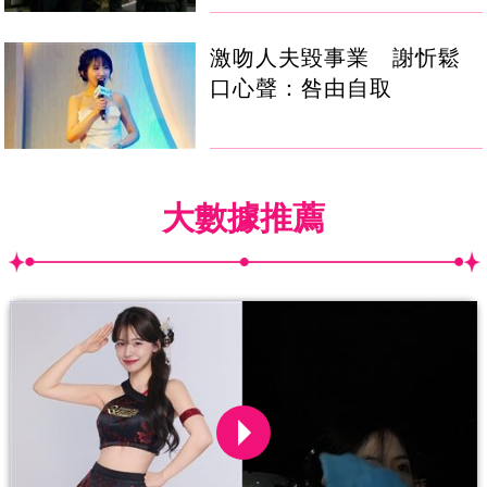
激吻人夫毀事業 謝忻鬆
口心聲：咎由自取
大數據推薦