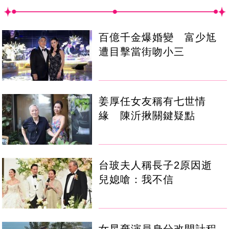
百億千金爆婚變 富少尪
遭目擊當街吻小三
姜厚任女友稱有七世情
緣 陳沂揪關鍵疑點
台玻夫人稱長子2原因逝
兒媳嗆：我不信