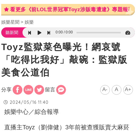
看更多《前LOL世界冠軍Toyz涉販毒遭逮》專題報導
娛樂星聞
娛樂
0:00
0:00
聽新聞
Toyz監獄菜色曝光！網哀號
「吃得比我好」敲碗：監獄版
美食公道伯
A-
A
A+
分享
留言
2024/05/16 11:40
娛樂中心／綜合報導
直播主Toyz（劉偉健）3年前被查獲販賣大麻菸