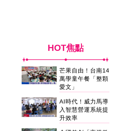
HOT焦點
芒果自由！台南14
萬學童午餐「整顆
愛文」
AI時代！威力馬導
入智慧營運系統提
升效率