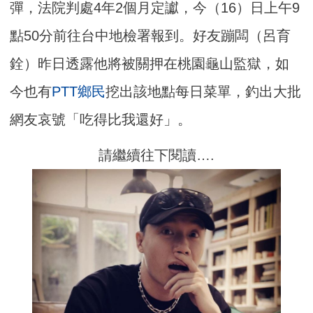
彈，法院判處4年2個月定讞，今（16）日上午9
點50分前往台中地檢署報到。好友蹦闆（呂育
銓）昨日透露他將被關押在桃園龜山監獄，如
今也有
PTT鄉民
挖出該地點每日菜單，釣出大批
網友哀號「吃得比我還好」。
請繼續往下閱讀….