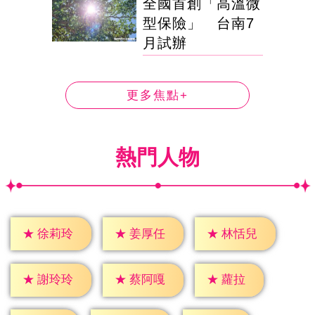
全國首創「高溫微
型保險」 台南7
月試辦
更多焦點+
熱門人物
★
徐莉玲
★
姜厚任
★
林恬兒
★
蘿拉
★
謝玲玲
★
蔡阿嘎