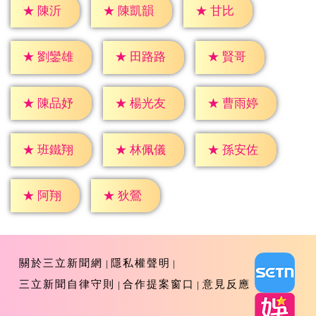
★
陳沂
★
甘比
★
陳凱韻
★
賢哥
★
劉鑾雄
★
田路路
★
陳品妤
★
楊光友
★
曹雨婷
★
班鐵翔
★
林佩儀
★
孫安佐
★
阿翔
★
狄鶯
關於三立新聞網
隱私權聲明
三立新聞自律守則
合作提案窗口
意見反應