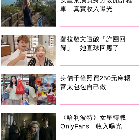
女星棄演員身分改開計程
車 真實收入曝光
蘿拉發文遭酸「詐團回
歸」 她直球回應了
身價千億照買250元麻糬
富太包包自己做
《哈利波特》女星轉戰
OnlyFans 收入曝光