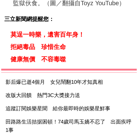
監獄伙食。（圖／翻攝自Toyz YouTube）
三立新聞網提醒您：
莫逞一時樂，遺害百年身！
拒絕毒品 珍惜生命
健康無價 不容毒噬
影后爆已逝4個月 女兒鬧翻10年才知真相
改版大回饋 熱門3C大獎接力送
追蹤訂閱娛樂星聞 給你最即時的娛樂星鮮事
田路路生活拮据困頓！74歲司馬玉嬌不忍了 出面疾呼
1事