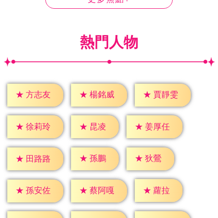
熱門人物
★
方志友
★
楊銘威
★
賈靜雯
★
昆凌
★
徐莉玲
★
姜厚任
★
孫鵬
★
狄鶯
★
田路路
★
蘿拉
★
孫安佐
★
蔡阿嘎