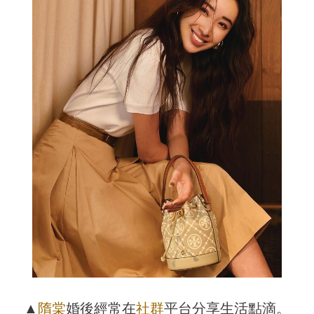
▲
隋棠
婚後經常在
社群
平台分享生活點滴。