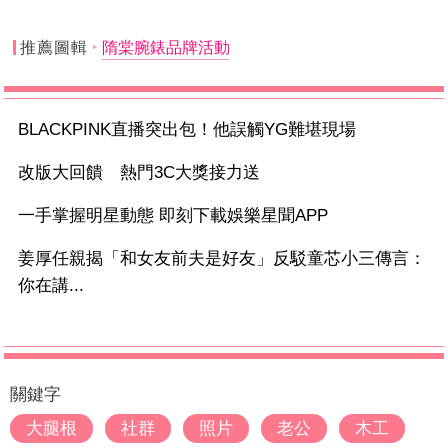
推薦圖輯
隋棠腕錶品牌活動
BLACKPINK直播突出包！他誤觸YG難堪現場
改版大回饋 熱門3C大獎接力送
一手掌握明星動態 即刻下載娛樂星聞APP
姜厚任親揭「和女友前夫是好友」反駁童芯小三傳言：
你在講...
關鍵字
大腿根
社群
照片
老公
木工