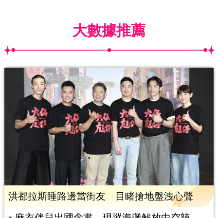
大數據推薦
洪都拉斯睡路邊當街友 目睹搶地盤洩心聲
麻衣伴兒出國念書 現蹤海灘解放中空辣