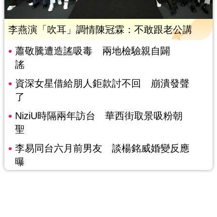
李燕演「吹耳」調情陳冠霖：不敢跟老公講
蕭敬騰遭造謠吸毒 兩地檢驗親自闢
謠
資深女星借給朋人鉅款討不回 崩潰發聲
了
NiziU時隔兩年訪台 華西街取景吸粉朝
聖
李易同台六月前男友 談楊銘威婚變反應
曝