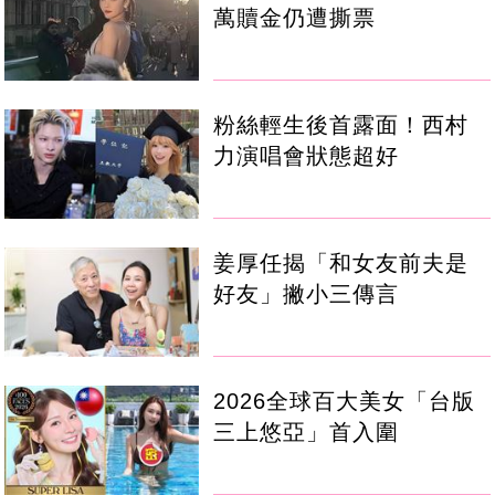
萬贖金仍遭撕票
粉絲輕生後首露面！西村
力演唱會狀態超好
姜厚任揭「和女友前夫是
好友」撇小三傳言
2026全球百大美女「台版
三上悠亞」首入圍