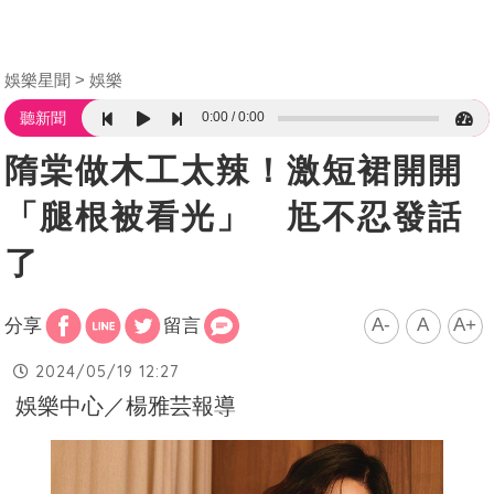
娛樂星聞
娛樂
0:00
0:00
聽新聞
隋棠做木工太辣！激短裙開開
「腿根被看光」 尪不忍發話
了
A-
A
A+
分享
留言
2024/05/19 12:27
娛樂中心／楊雅芸報導