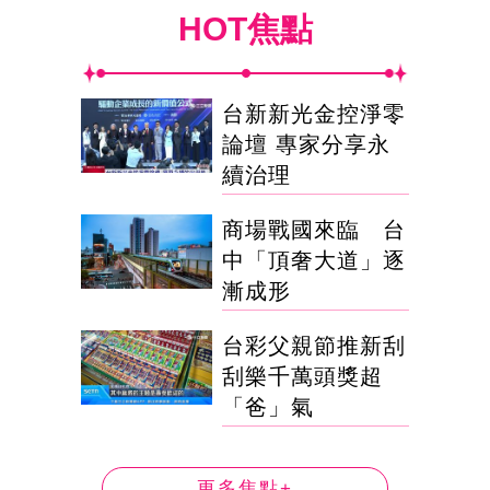
HOT焦點
台新新光金控淨零
論壇 專家分享永
續治理
商場戰國來臨 台
中「頂奢大道」逐
漸成形
台彩父親節推新刮
刮樂千萬頭獎超
「爸」氣
更多焦點+