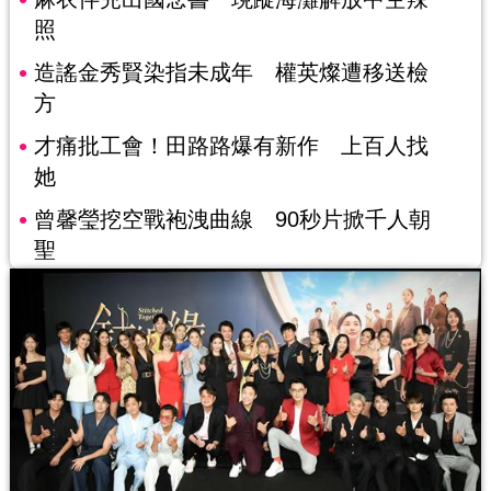
照
造謠金秀賢染指未成年 權英燦遭移送檢
方
才痛批工會！田路路爆有新作 上百人找
她
曾馨瑩挖空戰袍洩曲線 90秒片掀千人朝
聖