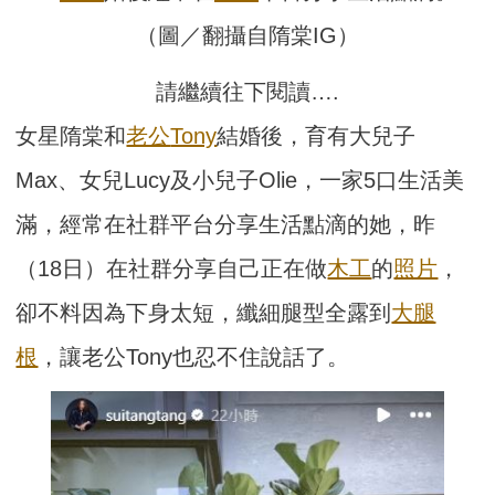
（圖／翻攝自隋棠IG）
請繼續往下閱讀….
女星隋棠和
老公
Tony
結婚後，育有大兒子
Max、女兒Lucy及小兒子Olie，一家5口生活美
滿，經常在社群平台分享生活點滴的她，昨
（18日）在社群分享自己正在做
木工
的
照片
，
卻不料因為下身太短，纖細腿型全露到
大腿
根
，讓老公Tony也忍不住說話了。