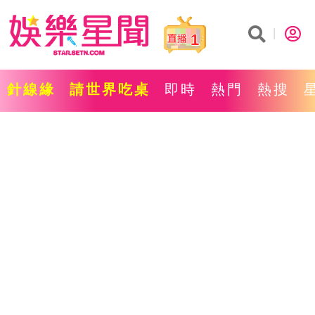
1
針線緣
請世界吃桌
即時
熱門
熱搜