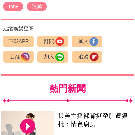
Tony
隋棠
追蹤娛樂星聞
下載APP
訂閱
加入
追蹤
加入
追蹤
熱門新聞
最美主播裸背挺孕肚遭狠
批：情色廚房