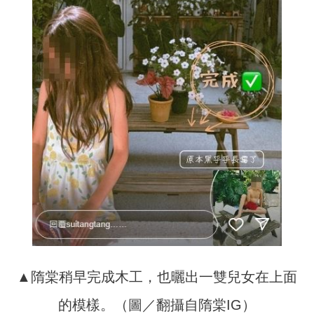
▲隋棠稍早完成木工，也曬出一雙兒女在上面
的模樣。（圖／翻攝自隋棠IG）