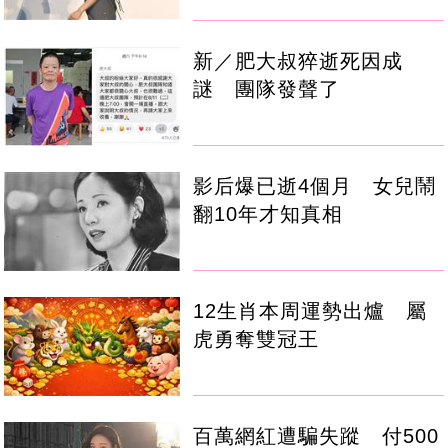
新／肥大叔猝逝死因成
謎 團隊發聲了
影后爆已逝4個月 女兒鬧
翻10年才知真相
12生肖本周運勢出爐 屬
虎勇奪雙冠王
百萬網紅遭騙失蹤 付500