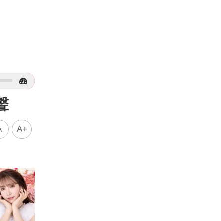
聲
A
A+