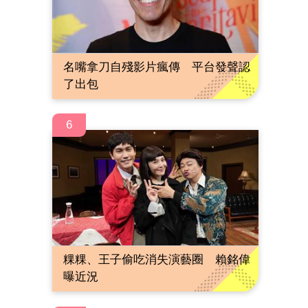
名嘴拿刀自殘影片瘋傳 平台發聲認
了出包
6
粿粿、王子偷吃消失演藝圈 賴銘偉
曝近況