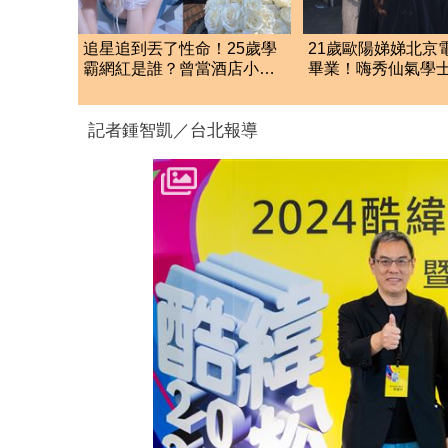
追星追到丟了性命！25歲學
21歲歐陽娣娣北京
霸網紅是誰？曾當酒店小姐
畢業！嗨秀仙氣學
收入破億 警方證實
成劉亦菲、楊冪學
記者鍾智凱／台北報導