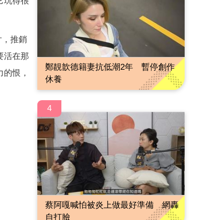
它玩得很
片，推銷
要活在那
鄭靚歆德籍妻抗低潮2年 暫停創作
力的恨，
休養
4
蔡阿嘎喊怕被炎上做最好準備 網轟
自打臉