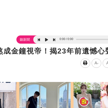
0:00
0:00
聽新聞
熬成金鐘視帝！揭23年前遺憾心
A-