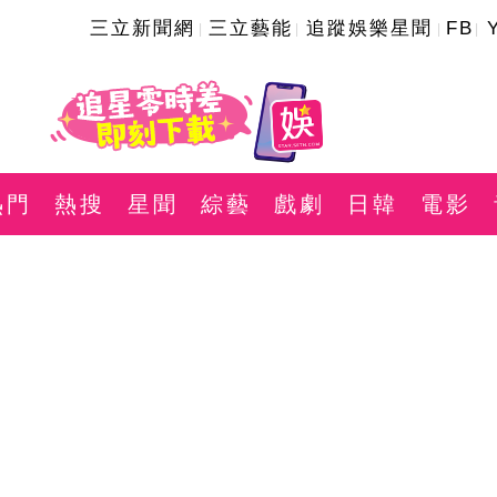
三立新聞網
三立藝能
追蹤娛樂星聞
FB
熱門
熱搜
星聞
綜藝
戲劇
日韓
電影