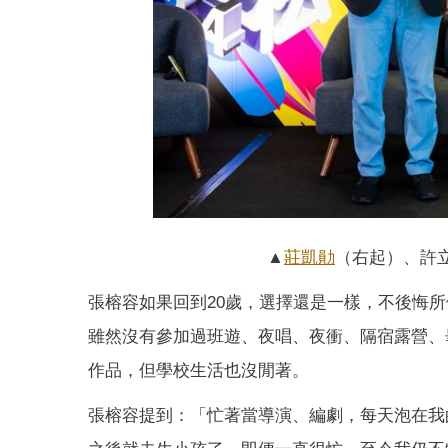
▲
莊凱勛
（右起）、許
張榕容如果回到20歲，選擇還是一樣，不後悔
雖然沒有參加過班遊、夜唱、夜衝、隔宿露營、
作品，但學校生活也沒閒著。
張榕容提到：「忙著當導演、編劇，每天泡在我