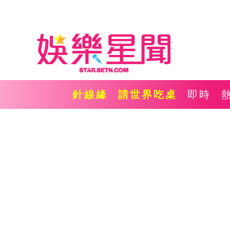
針線緣
請世界吃桌
即時