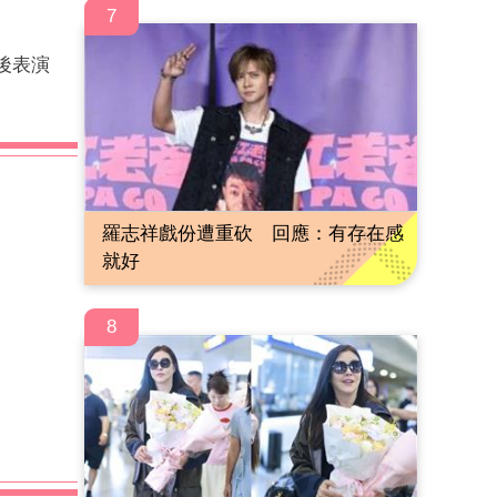
7
後表演
羅志祥戲份遭重砍 回應：有存在感
就好
8