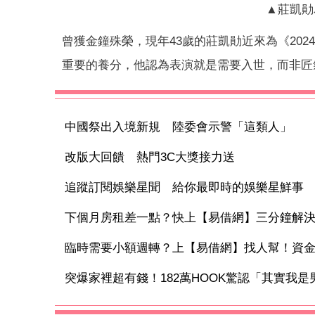
▲莊凱勛
曾獲金鐘殊榮，現年43歲的莊凱勛近來為《20
重要的養分，他認為表演就是需要入世，而非匠
中國祭出入境新規 陸委會示警「這類人」
改版大回饋 熱門3C大獎接力送
追蹤訂閱娛樂星聞 給你最即時的娛樂星鮮事
下個月房租差一點？快上【易借網】三分鐘解
臨時需要小額週轉？上【易借網】找人幫！資
突爆家裡超有錢！182萬HOOK驚認「其實我是男