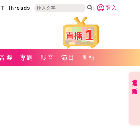
YT
threads
登入
1
音樂
專題
影音
節目
圖輯
直播✦活動