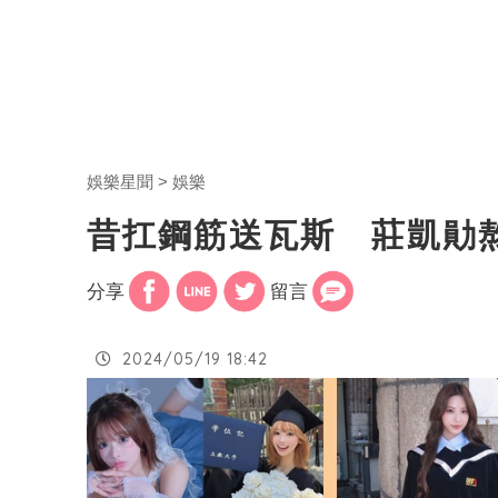
娛樂星聞
娛樂
昔扛鋼筋送瓦斯 莊凱勛
分享
留言
2024/05/19 18:42