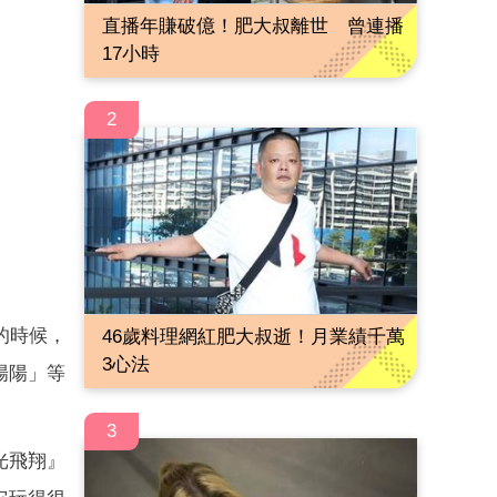
直播年賺破億！肥大叔離世 曾連播
17小時
2
的時候，
46歲料理網紅肥大叔逝！月業績千萬
3心法
陽陽」等
3
光飛翔』