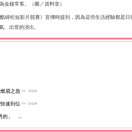
為金鐘常客。（圖／資料室）
24酷緯松短影片競賽》宣傳時提到，因為這些生活經驗都是日
氣、出世的演出。
決燃眉之急
PR・易借網
金快速到位
PR・易借網
的」 ...