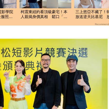
電影學院
柯震東紐約看頂級豪宅！本
三上悠亞不藏了！
士服照
人親揭身價真相 鬆口「好
放送逆天比基尼 
妹
好想一想」
規身材包不住
Recommend