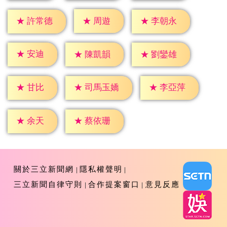
★
周遊
★
許常德
★
李朝永
★
安迪
★
陳凱韻
★
劉鑾雄
★
甘比
★
李亞萍
★
司馬玉嬌
★
余天
★
蔡依珊
關於三立新聞網
隱私權聲明
三立新聞自律守則
合作提案窗口
意見反應