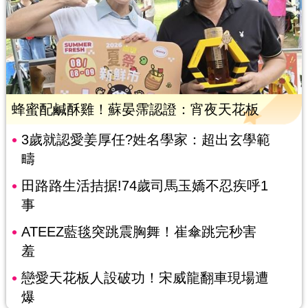
蜂蜜配鹹酥雞！蘇晏霈認證：宵夜天花板
3歲就認愛姜厚任?姓名學家：超出玄學範
疇
田路路生活拮据!74歲司馬玉嬌不忍疾呼1
事
ATEEZ藍毯突跳震胸舞！崔傘跳完秒害
羞
戀愛天花板人設破功！宋威龍翻車現場遭
爆