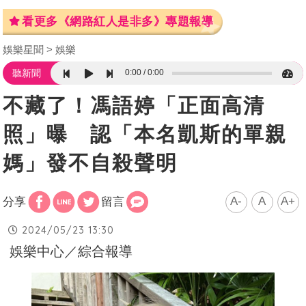
看更多《網路紅人是非多》專題報導
娛樂星聞
娛樂
0:00
0:00
聽新聞
不藏了！馮語婷「正面高清
照」曝 認「本名凱斯的單親
媽」發不自殺聲明
A-
A
A+
分享
留言
2024/05/23 13:30
娛樂中心／綜合報導