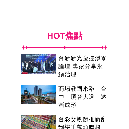
HOT焦點
台新新光金控淨零
論壇 專家分享永
續治理
商場戰國來臨 台
中「頂奢大道」逐
漸成形
台彩父親節推新刮
刮樂千萬頭獎超