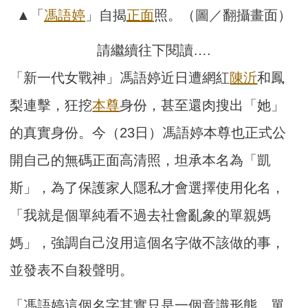
▲「
馮語婷
」自揭
正面
照。（圖／翻攝畫面）
請繼續往下閱讀….
「新一代女戰神」馮語婷近日遭網紅
陳沂
和鳳
梨連擊，狂挖
本尊
身份，甚至還肉搜出「她」
的真實身份。今（23日）馮語婷本尊也正式公
開自己的無碼正面高清照，坦承本名為「凱
斯」，為了保護家人隱私才會選擇使用化名，
「我就是個單純看不過去社會亂象的單親媽
媽」，強調自己沒用這個名字做不該做的事，
並發表不自殺聲明。
「馮語婷這個名字其實只是一個意識形態，單