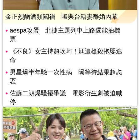
金正烈酗酒頻闖禍 曝與台籍妻離婚內幕
aespa攻蛋 北捷主題列車上路還能抽機
票
《不良》女主持超坎坷！尪遭槍殺抱嬰逃
命
男星爆半年驗一次性病 曝等待結果超忐
忑
佐藤二朗爆騷擾爭議 電影衍生劇被迫喊
停