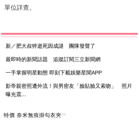
單位詳查。
新／肥大叔猝逝死因成謎 團隊發聲了
最即時的新聞話題 追蹤訂閱三立新聞網
一手掌握明星動態 即刻下載娛樂星聞APP
影帝親密照遭外流！與男密友「臉貼臉又索吻」 照片
曝光震...
特價 奈米無痕掛勾衣夾
PR