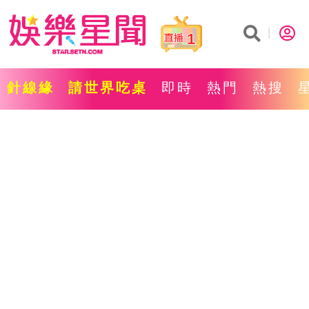
1
針線緣
請世界吃桌
即時
熱門
熱搜