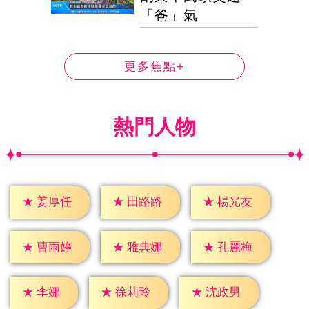
「爸」氣
更多焦點+
熱門人物
★
姜厚任
★
田路路
★
楊光友
★
曹雨婷
★
雅典娜
★
孔麗梅
★
李娜
★
徐莉玲
★
沈政男