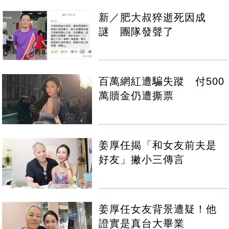
新／肥大叔猝逝死因成
謎 團隊發聲了
百萬網紅遭騙失蹤 付500
萬贖金仍遭撕票
姜厚任揭「和女友前夫是
好友」撇小三傳言
姜厚任女友背景遭疑！他
證實是真台大畢業