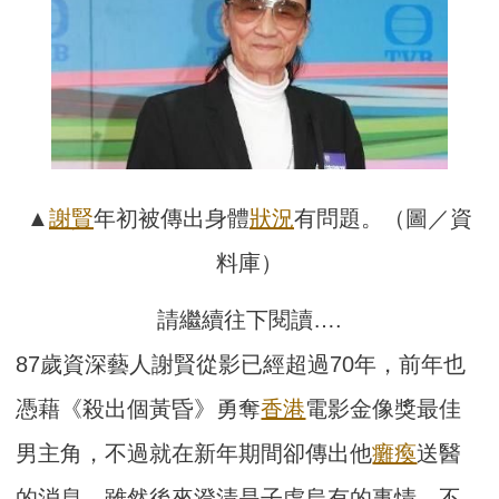
▲
謝賢
年初被傳出身體
狀況
有問題。（圖／資
料庫）
請繼續往下閱讀….
87歲資深藝人謝賢從影已經超過70年，前年也
憑藉《殺出個黃昏》勇奪
香港
電影金像獎最佳
男主角，不過就在新年期間卻傳出他
癱瘓
送醫
的消息，雖然後來澄清是子虛烏有的事情，不