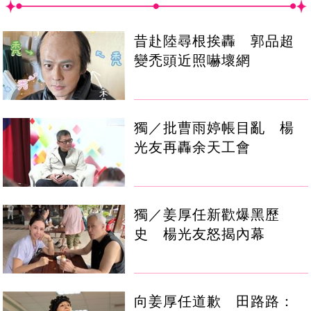
昔赴陸尋根挨轟 郭品超
變禿頭近照嚇壞網
獨／批曹雨婷帳目亂 楊
光友再轟余天工會
獨／姜厚任新歡爆黑歷
史 楊光友怒揭內幕
向姜厚任道歉 田路路：