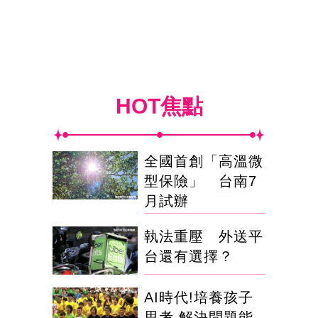
HOT焦點
全國首創「高溫微
型保險」 台南7
月試辦
執法重壓 外送平
台還有選擇？
AI時代!培養孩子
思考.解決問題能