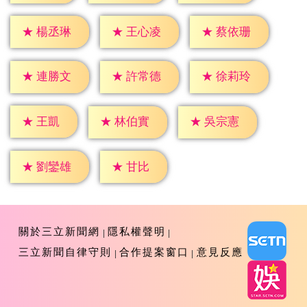
★
楊丞琳
★
王心凌
★
蔡依珊
★
連勝文
★
許常德
★
徐莉玲
★
王凱
★
林伯實
★
吳宗憲
★
甘比
★
劉鑾雄
關於三立新聞網
隱私權聲明
三立新聞自律守則
合作提案窗口
意見反應