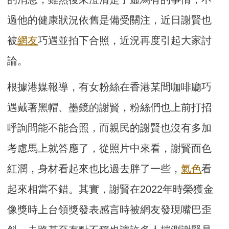
過他的健康狀況依舊是備受關注，近日謝賢也
被
網友
巧遇並拍下合照，近況再度引起大家討
論。
根據港媒報導，有女粉絲在香港某間咖啡廳巧
遇戴著黑帽、墨鏡的謝賢，粉絲們也上前打招
呼詢問能不能合照，而親民的謝賢也沒有多加
考慮馬上就答應了，從照片中來看，謝賢面色
紅潤，身材看起來也比過去胖了一些，
氣色
看
起來相當不錯。其實，謝賢在2022年時榮獲金
像獎時上台領獎發表感言時被網友發現嘴巴歪