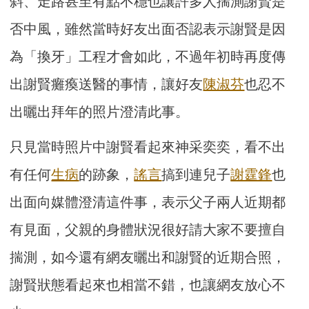
斜、走路甚至有點不穩也讓許多人揣測謝賢是
否中風，雖然當時好友出面否認表示謝賢是因
為「換牙」工程才會如此，不過年初時再度傳
出謝賢癱瘓送醫的事情，讓好友
陳淑芬
也忍不
出曬出拜年的照片澄清此事。
只見當時照片中謝賢看起來神采奕奕，看不出
有任何
生病
的跡象，
謠言
搞到連兒子
謝霆鋒
也
出面向媒體澄清這件事，表示父子兩人近期都
有見面，父親的身體狀況很好請大家不要擅自
揣測，如今還有網友曬出和謝賢的近期合照，
謝賢狀態看起來也相當不錯，也讓網友放心不