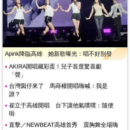
Apink降臨高雄 她新歌曝光：唱不好別發
AKIRA開唱藏彩蛋！兒子首度驚喜獻
「聲」
台灣囡仔來了 馬蒔權開唱嗨喊：我是
誰？
崔立于高雄開唱 台下讓他氣噗噗：隨便
啦
直擊／NEWBEAT高雄首秀 震胸舞全場嗨