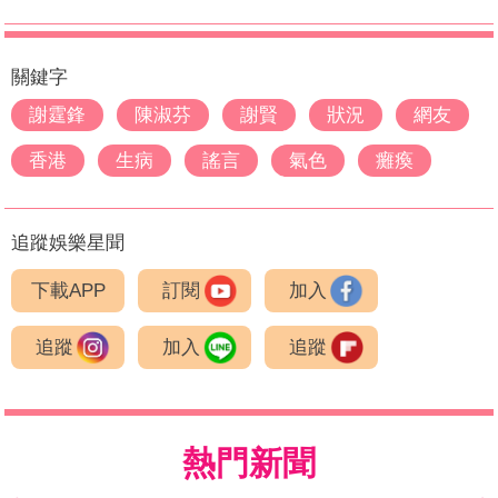
關鍵字
謝霆鋒
陳淑芬
謝賢
狀況
網友
香港
生病
謠言
氣色
癱瘓
追蹤娛樂星聞
下載APP
訂閱
加入
追蹤
加入
追蹤
熱門新聞