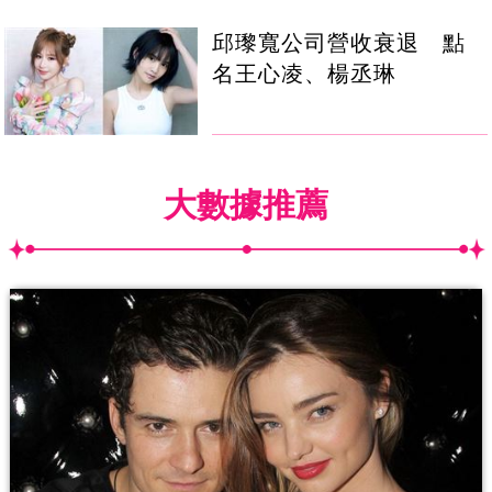
邱瓈寬公司營收衰退 點
名王心凌、楊丞琳
大數據推薦