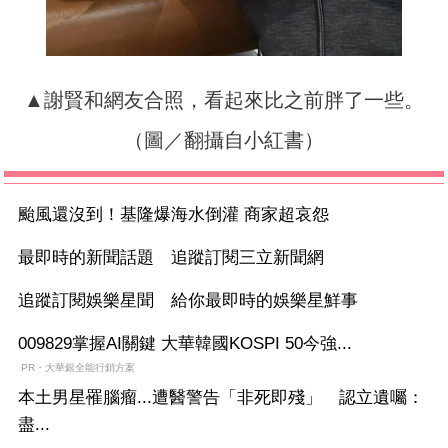
▲謝賢和網友合照，看起來比之前胖了一些。
（圖／翻攝自小紅書）
颱風還沒到！基隆爆海水倒灌 商家超哀怨
最即時的新聞話題 追蹤訂閱三立新聞網
追蹤訂閱娛樂星聞 給你最即時的娛樂星鮮事
009829掌握AI關鍵 大華韓國KOSPI 50今強...
PR・大華銀全能行銷方案
本土男星罹腦瘤...遭醫警告「非死即殘」 認立遺囑：
盡...