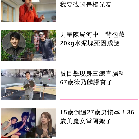
我要找的是楊光友
男星陳屍河中 背包藏
20kg水泥塊死因成謎
被目擊現身三總直腸科
67歲徐乃麟證實了
15歲倒追27歲男懷孕！36
歲美魔女當阿嬤了