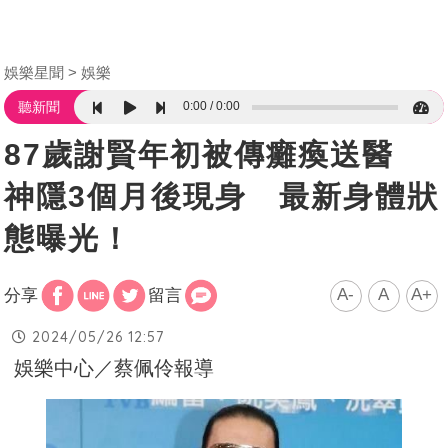
娛樂星聞
娛樂
0:00
0:00
聽新聞
87歲謝賢年初被傳癱瘓送醫
神隱3個月後現身 最新身體狀
態曝光！
A-
A
A+
分享
留言
2024/05/26 12:57
娛樂中心／蔡佩伶報導