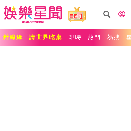
1
針線緣
請世界吃桌
即時
熱門
熱搜