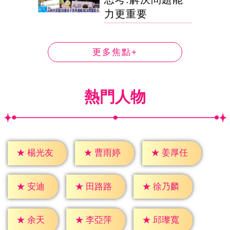
力更重要
更多焦點+
熱門人物
★
楊光友
★
曹雨婷
★
姜厚任
★
安迪
★
田路路
★
徐乃麟
★
余天
★
李亞萍
★
邱瓈寬