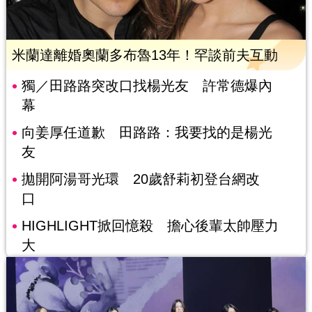
米蘭達離婚奧蘭多布魯13年！罕談前夫互動
獨／田路路突改口找楊光友 許常德爆內
幕
向姜厚任道歉 田路路：我要找的是楊光
友
拋開阿湯哥光環 20歲舒莉初登台網改
口
HIGHLIGHT掀回憶殺 擔心後輩太帥壓力
大