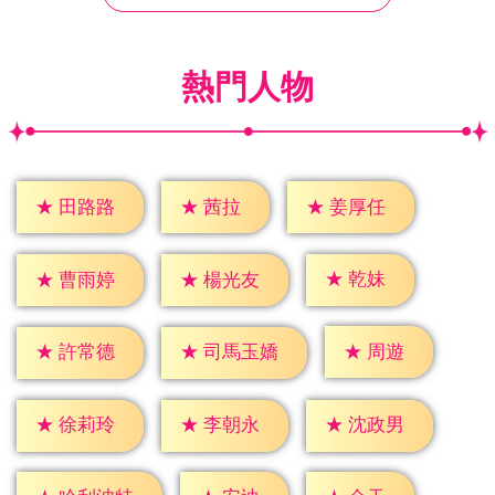
熱門人物
★
茜拉
★
田路路
★
姜厚任
★
乾妹
★
曹雨婷
★
楊光友
★
周遊
★
許常德
★
司馬玉嬌
★
徐莉玲
★
李朝永
★
沈政男