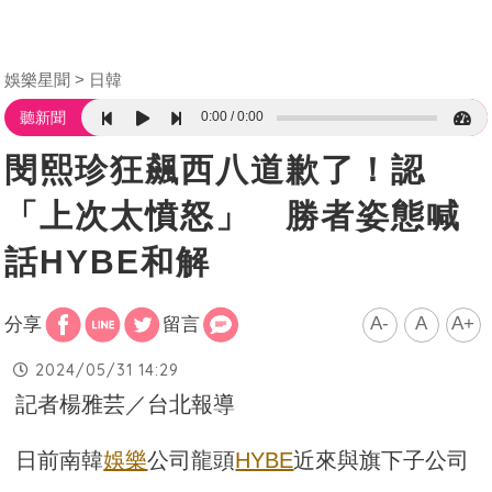
娛樂星聞
日韓
0:00
0:00
聽新聞
閔熙珍狂飆西八道歉了！認
「上次太憤怒」 勝者姿態喊
話HYBE和解
A-
A
A+
分享
留言
2024/05/31 14:29
記者楊雅芸／台北報導
日前南韓
娛樂
公司龍頭
HYBE
近來與旗下子公司