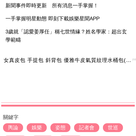
新聞事件即時更新 所有消息一手掌握！
一手掌握明星動態 即刻下載娛樂星聞APP
3歲就「認愛姜厚任」稱七世情緣？姓名學家：超出玄
學範疇
女真皮包 手提包 斜背包 優雅牛皮氣質紋理水桶包(2色)【XBO7950112】＊艾美時尚(現+預)
P
關鍵字
輿論
娛樂
姿態
記者會
世巡