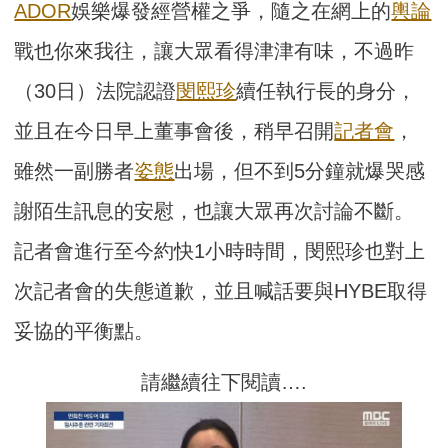
ADOR
娛樂爆發經營權之爭，隨之在網上的
輿論
戰也你來我往，讓大眾看得津津有味，不過昨
（30日）法院認證
閔熙珍
續任執行長的身分，
並且在今日早上董事會後，稍早召開
記者會
，
雖然一副勝者
姿態
出場，但不到5分鐘就爆哭感
謝陌生訊息的安慰，也讓大眾再次討論不斷。
記者會進行至今約快1小時時間，閔熙珍也對上
次記者會的失態道歉，並且喊話要與HYBE取得
妥協的平衡點。
請繼續往下閱讀….