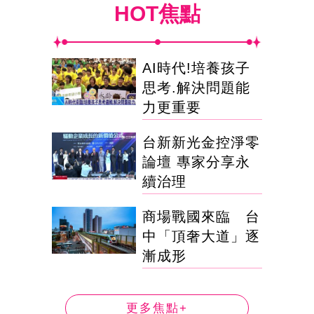
HOT焦點
AI時代!培養孩子
思考.解決問題能
力更重要
台新新光金控淨零
論壇 專家分享永
續治理
商場戰國來臨 台
中「頂奢大道」逐
漸成形
更多焦點+