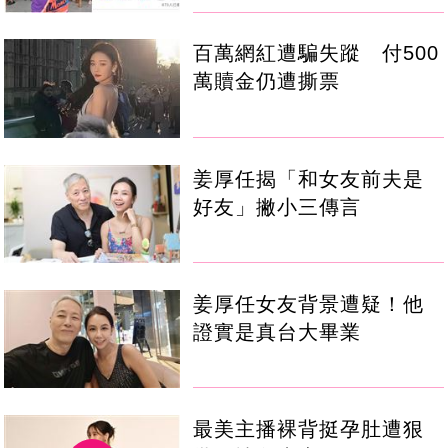
百萬網紅遭騙失蹤 付500
萬贖金仍遭撕票
姜厚任揭「和女友前夫是
好友」撇小三傳言
姜厚任女友背景遭疑！他
證實是真台大畢業
最美主播裸背挺孕肚遭狠