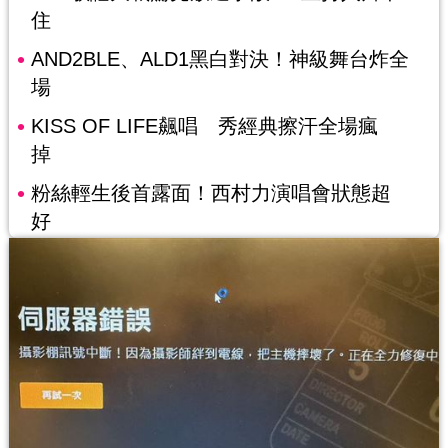
住
AND2BLE、ALD1黑白對決！神級舞台炸全
場
KISS OF LIFE飆唱 秀經典擦汗全場瘋
掉
粉絲輕生後首露面！西村力演唱會狀態超
好