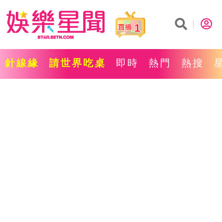
1
針線緣
請世界吃桌
即時
熱門
熱搜