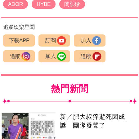
ADOR
HYBE
閔熙珍
追蹤娛樂星聞
下載APP
訂閱
加入
追蹤
加入
追蹤
熱門新聞
新／肥大叔猝逝死因成
謎 團隊發聲了