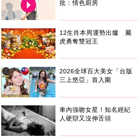
批：情色廚房
12生肖本周運勢出爐 屬
虎勇奪雙冠王
2026全球百大美女「台版
三上悠亞」首入圍
車內強吻女星！知名經紀
人硬辯又沒伸舌頭