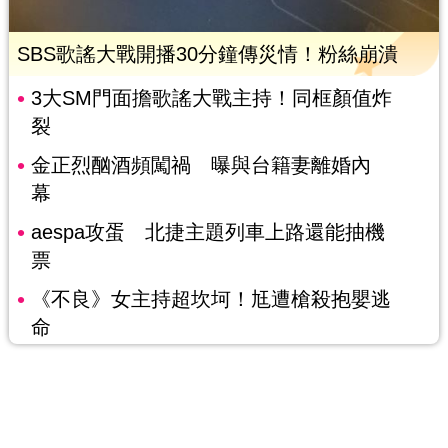
SBS歌謠大戰開播30分鐘傳災情！粉絲崩潰
3大SM門面擔歌謠大戰主持！同框顏值炸
裂
金正烈酗酒頻闖禍 曝與台籍妻離婚內
幕
aespa攻蛋 北捷主題列車上路還能抽機
票
《不良》女主持超坎坷！尪遭槍殺抱嬰逃
命