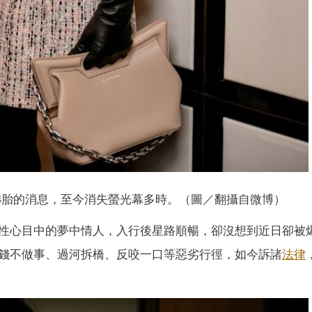
4胎的消息，至今消失螢光幕多時。（圖／翻攝自微博）
性心目中的夢中情人，入行後星路順暢，卻沒想到近日卻被
錢不做事、過河拆橋、反咬一口等惡劣行徑，如今訴諸
法律