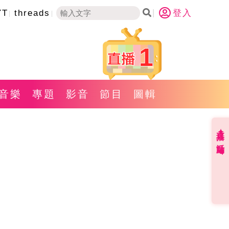
YT
threads
登入
1
音樂
專題
影音
節目
圖輯
直播✦活動