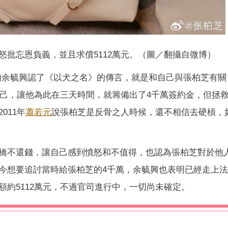
怒批忘恩負義，並且求償5112萬元。（圖／翻攝自微博）
纪人的余毓興認了《以犬之名》的傳言，就是和自己與張柏芝有
自己，讓他為此在三天時間，就籌備出了4千萬簽約金，但拯
011年
蕭若元
說張柏芝是反骨之人時候，還不相信去硬槓，
橋不還錢，讓自己感到憤怒和不值得，也認為張柏芝對於他
今想要追討當時給張柏芝的4千萬，余毓興也表明已經走上
約5112萬元，不過官司進行中，一切尚未確定。