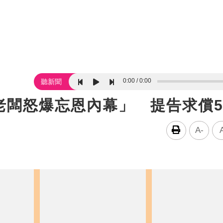
0:00
0:00
聽新聞
老闆怒爆忘恩內幕」 提告求償
A-