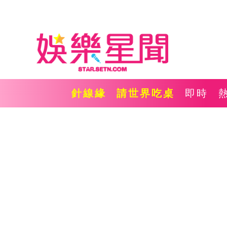
針線緣
請世界吃桌
即時