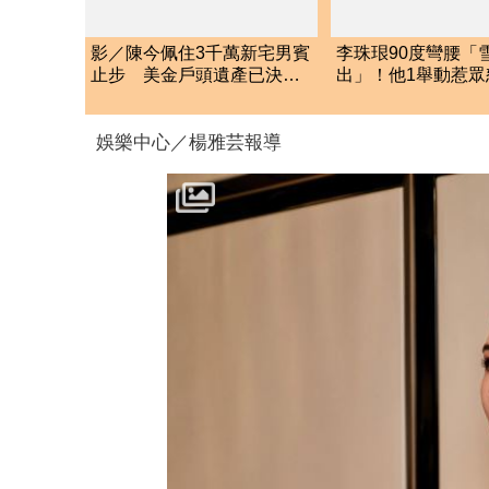
影／陳今佩住3千萬新宅男賓
李珠珢90度彎腰「
止步 美金戶頭遺產已決定
出」！他1舉動惹眾
繼承人
轟：就是在意淫
娛樂中心／楊雅芸報導