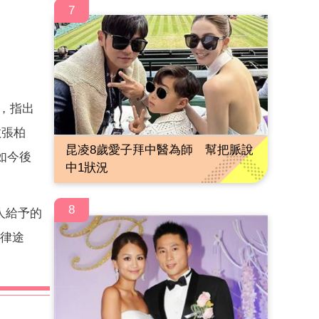
7
關，指出
救張柏
昆凌8歲愛子拜中醫為師 幫把脈說
如今後
中1狀況
8
人給予的
法律途