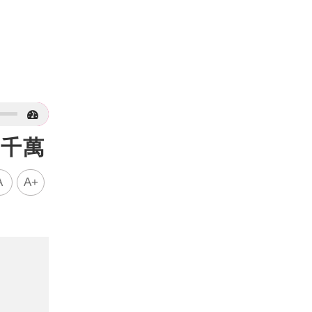
5千萬
A
A+