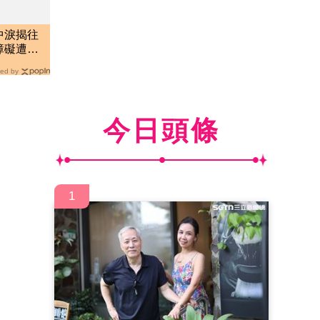
中淚揭往
障礙遭
ed by
今日頭條
1