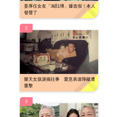
姜厚任女友「3碩1博」爆造假！本人
發聲了
2
樂天女孩淚揭往事 愛意表達障礙遭
重擊
3