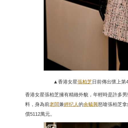
▲香港女星
張柏芝
日前傳出懷上第
香港女星張柏芝擁有精緻外貌，年輕時是許多男
料，身為前
老闆
兼
經纪人
的
余毓興
怒嗆張柏芝拿
償5112萬元。