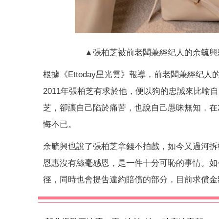
▲張柏芝被前老闆兼經纪人的余毓興
根據《Ettoday星光雲》報導，前老闆兼經
2011年張柏芝有求於他，便以狗的忠誠來比喻
芝，卻讓自己陷於痛苦，也說自己愚昧無知，在2
悔不已。
余毓興也說了張柏芝拿錢不拍戲，如今又過河拆
恩惠沒有絲毫感恩，是一件十分可恥的事情。如
徑，同時也會提吿違約賠償的部分，目前求償金額