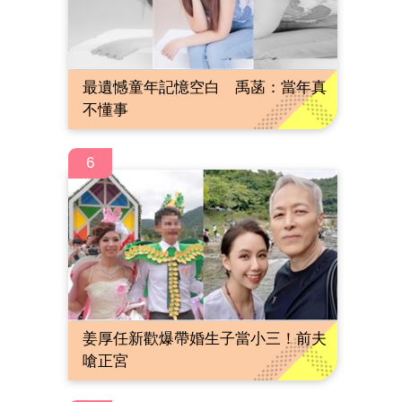
最遺憾童年記憶空白 禹菡：當年真
不懂事
6
姜厚任新歡爆帶婚生子當小三！前夫
嗆正宮