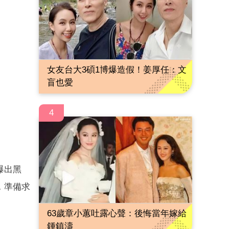
女友台大3碩1博爆造假！姜厚任：文
盲也愛
4
爆出黑
，準備求
63歲章小蕙吐露心聲：後悔當年嫁給
鍾鎮濤