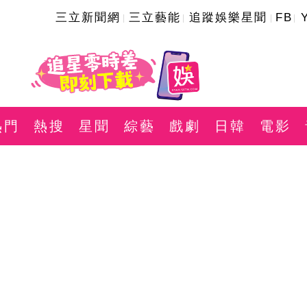
三立新聞網
三立藝能
追蹤娛樂星聞
FB
熱門
熱搜
星聞
綜藝
戲劇
日韓
電影