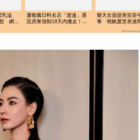
雪乳溢
蕭敬騰日料名店「渡邉」遇
樂天女孩甜美笑容
怒 網
惡房東強制18天內搬走！逼
事 曉帆愛意表達
留裝潢：好聚好散
「粉紅父愛」重擊
Recommend