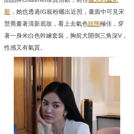
斯
，她也透過IG寵粉曬出近照，畫面中可見宋
慧喬畫著清新底妝，看上去氣色
狀態
極佳，穿
著一身米白色幹練套裝，胸前大開倒三角深V，
性感又有氣質。