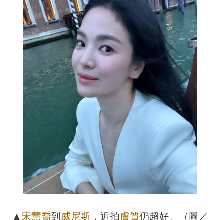
▲
宋慧喬
到
威尼斯
，近拍
膚質
仍超好。（圖／