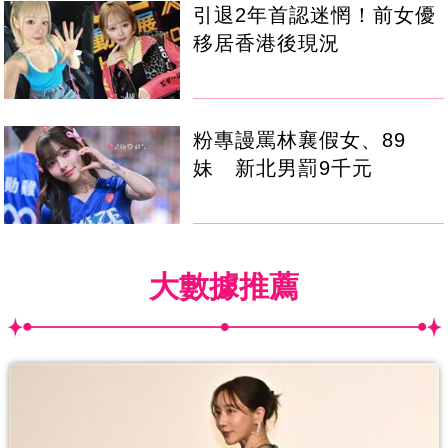
引退2年首認迷惘！前女優
移居香港後現況
粉專謾罵林襄假女、89
妹 新北男罰9千元
大數據推薦