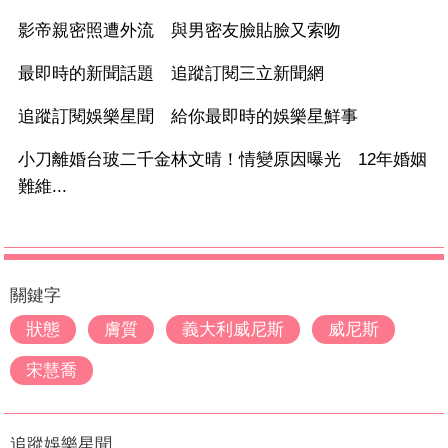
影帝親密照遭外流 與男密友臉貼臉又索吻
最即時的新聞話題 追蹤訂閱三立新聞網
追蹤訂閱娛樂星聞 給你最即時的娛樂星鮮事
小刀離婚台玻二千金林文晴！情變原因曝光 12年婚姻
難維...
關鍵字
狀態
膚質
義大利威尼斯
威尼斯
宋慧喬
追蹤娛樂星聞