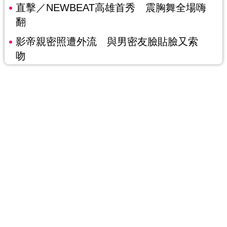
直擊／NEWBEAT高雄首秀 震胸舞全場嗨
翻
影帝親密照遭外流 與男密友臉貼臉又索
吻