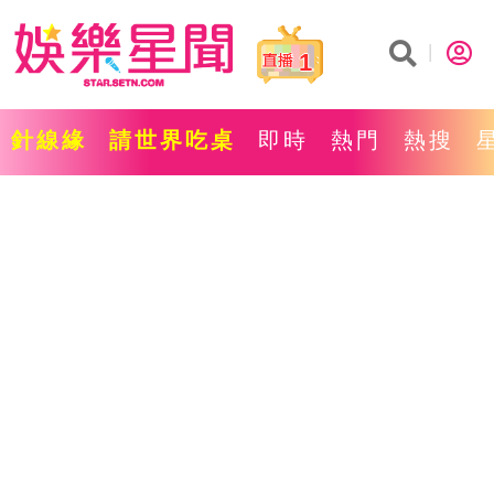
1
針線緣
請世界吃桌
即時
熱門
熱搜