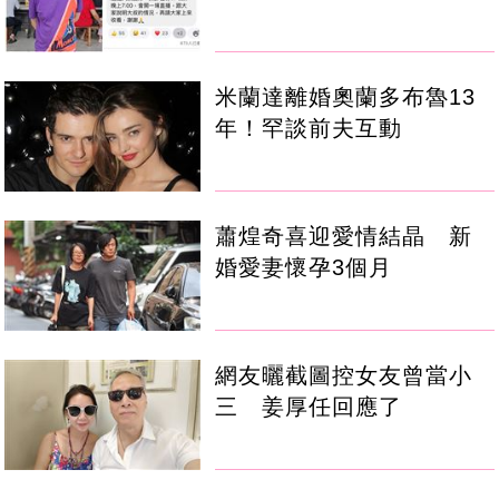
米蘭達離婚奧蘭多布魯13
年！罕談前夫互動
蕭煌奇喜迎愛情結晶 新
婚愛妻懷孕3個月
網友曬截圖控女友曾當小
三 姜厚任回應了