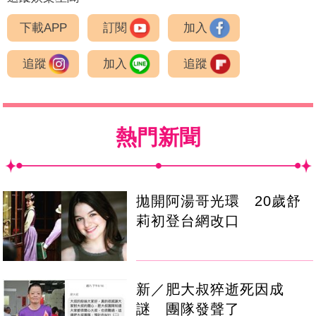
下載APP
訂閱
加入
追蹤
加入
追蹤
熱門新聞
拋開阿湯哥光環 20歲舒
莉初登台網改口
新／肥大叔猝逝死因成
謎 團隊發聲了