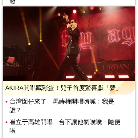
發
AKIRA開唱藏彩蛋！兒子首度驚喜獻「聲」
台灣囡仔來了 馬蒔權開唱嗨喊：我是
誰？
崔立于高雄開唱 台下讓他氣噗噗：隨便
啦