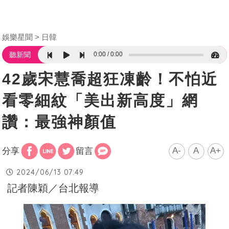
娛樂星聞
日韓
0:00
0:00
聽新聞
42歲宋慧喬超狂凍齡！不怕近
看零細紋「美出新高度」網
讚：最強神顏值
A-
A
A+
分享
留言
2024/06/13 07:49
記者陳穎／台北報導