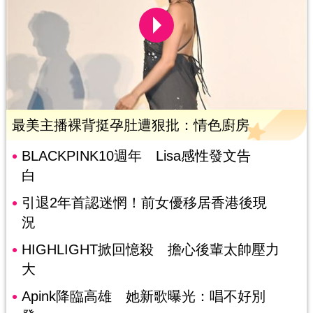
最美主播裸背挺孕肚遭狠批：情色廚房
BLACKPINK10週年 Lisa感性發文告
白
引退2年首認迷惘！前女優移居香港後現
況
HIGHLIGHT掀回憶殺 擔心後輩太帥壓力
大
Apink降臨高雄 她新歌曝光：唱不好別