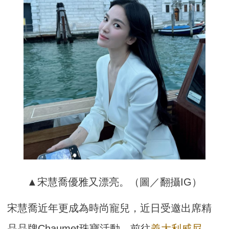
▲宋慧喬優雅又漂亮。（圖／翻攝IG）
宋慧喬近年更成為時尚寵兒，近日受邀出席精
品品牌Chaumet珠寶活動，前往
義大利威尼