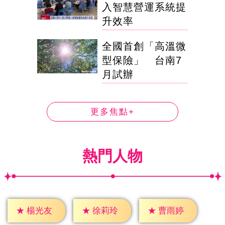
入智慧營運系統提
升效率
全國首創「高溫微
型保險」 台南7
月試辦
更多焦點+
熱門人物
★
楊光友
★
徐莉玲
★
曹雨婷