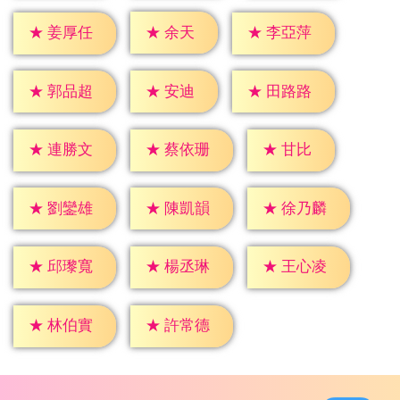
★
余天
★
姜厚任
★
李亞萍
★
安迪
★
郭品超
★
田路路
★
甘比
★
連勝文
★
蔡依珊
★
劉鑾雄
★
陳凱韻
★
徐乃麟
★
邱瓈寬
★
楊丞琳
★
王心凌
★
林伯實
★
許常德