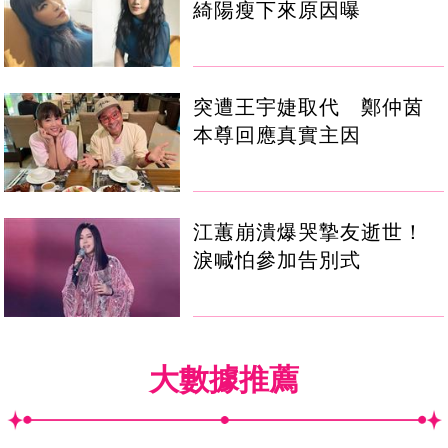
綺陽瘦下來原因曝
突遭王宇婕取代 鄭仲茵
本尊回應真實主因
江蕙崩潰爆哭摯友逝世！
淚喊怕參加告別式
大數據推薦