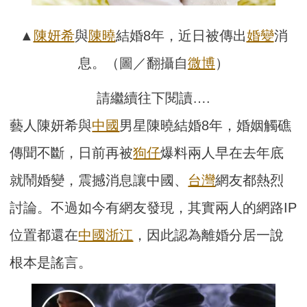
▲
陳妍希
與
陳曉
結婚8年，近日被傳出
婚變
消
息。（圖／翻攝自
微博
）
請繼續往下閱讀….
藝人陳妍希與
中國
男星陳曉結婚8年，婚姻觸礁
傳聞不斷，日前再被
狗仔
爆料兩人早在去年底
就鬧婚變，震撼消息讓中國、
台灣
網友都熱烈
討論。不過如今有網友發現，其實兩人的網路IP
位置都還在
中國
浙江
，因此認為離婚分居一說
根本是謠言。