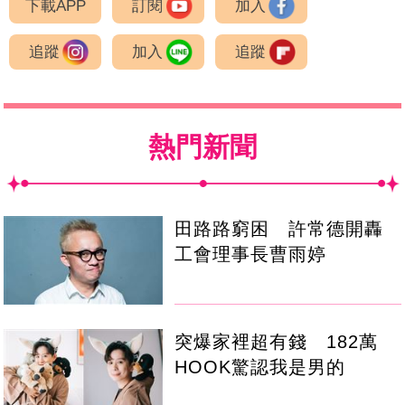
下載APP
訂閱
加入
追蹤
加入
追蹤
熱門新聞
田路路窮困 許常德開轟
工會理事長曹雨婷
突爆家裡超有錢 182萬
HOOK驚認我是男的