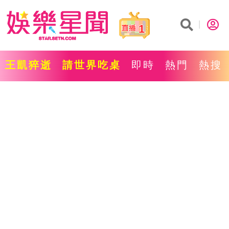
1
王凱猝逝
請世界吃桌
即時
熱門
熱搜