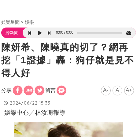
娛樂星聞
娛樂
0:00
0:00
聽新聞
陳妍希、陳曉真的切了？網再
挖「1證據」轟：狗仔就是見不
得人好
A-
A
A+
分享
留言
2024/06/22 15:33
娛樂中心／林汝珊報導