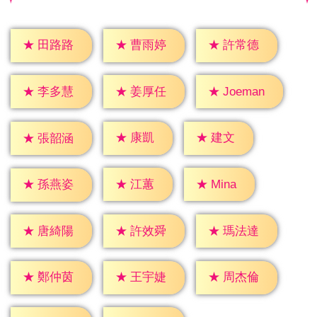
★
田路路
★
曹雨婷
★
許常德
★
李多慧
★
姜厚任
★
Joeman
★
康凱
★
建文
★
張韶涵
★
江蕙
★
Mina
★
孫燕姿
★
唐綺陽
★
許效舜
★
瑪法達
★
鄭仲茵
★
王宇婕
★
周杰倫