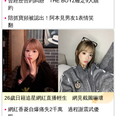
曾經歷合約糾紛 THE BOYZ確定9人續
約
陪抓寶頻被認出！阿本見男友1表情笑
翻
26歲日籍追星網紅直播輕生 網見截圖嚇壞
網紅香菱自爆痛失2千萬 過程謝震武傻