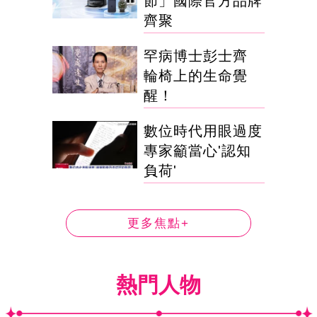
節」國際官方品牌
齊聚
罕病博士彭士齊
輪椅上的生命覺
醒！
數位時代用眼過度
專家籲當心'認知
負荷'
更多焦點+
熱門人物