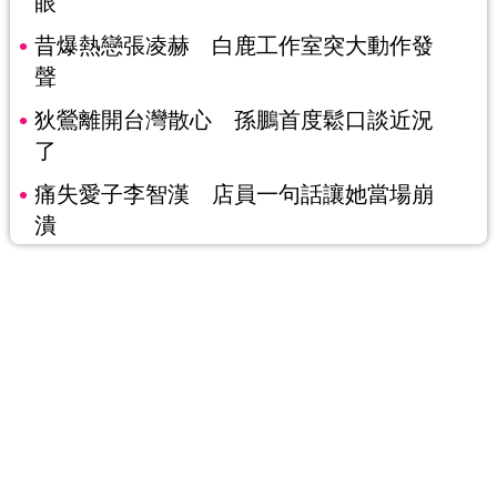
眼
昔爆熱戀張凌赫 白鹿工作室突大動作發
聲
狄鶯離開台灣散心 孫鵬首度鬆口談近況
了
痛失愛子李智漢 店員一句話讓她當場崩
潰