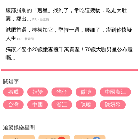
腹部脂肪的「剋星」找到了，常吃這幾物，吃走大肚
囊，瘦出...
PR・新素簡
減肥首選，檸檬加它，堅持一週，腰細了，瘦到你懷疑
人生
PR・新素簡
獨家／娶小20歲嫩妻擁千萬資產！70歲大咖男星公布遺
囑...
關鍵字
婚戒
婚變
狗仔
微博
中國浙江
台灣
中國
浙江
陳曉
陳妍希
追蹤娛樂星聞