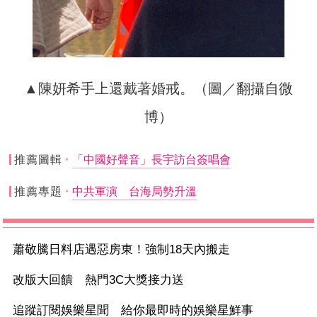
▲陳妍希手上還戴著婚戒。（圖／翻攝自微
博）
推薦圖輯
「中國好聲音」長宇訪台簽唱會
推薦專題
中共軍演 台海局勢升溫
蕭敬騰日料店遇惡房東！強制18天內搬走
改版大回饋 熱門3C大獎接力送
追蹤訂閱娛樂星聞 給你最即時的娛樂星鮮事