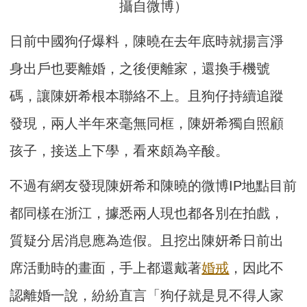
攝自微博）
日前中國狗仔爆料，陳曉在去年底時就揚言淨
身出戶也要離婚，之後便離家，還換手機號
碼，讓陳妍希根本聯絡不上。且狗仔持續追蹤
發現，兩人半年來毫無同框，陳妍希獨自照顧
孩子，接送上下學，看來頗為辛酸。
不過有網友發現陳妍希和陳曉的微博IP地點目前
都同樣在浙江，據悉兩人現也都各別在拍戲，
質疑分居消息應為造假。且挖出陳妍希日前出
席活動時的畫面，手上都還戴著
婚戒
，因此不
認離婚一說，紛紛直言「狗仔就是見不得人家