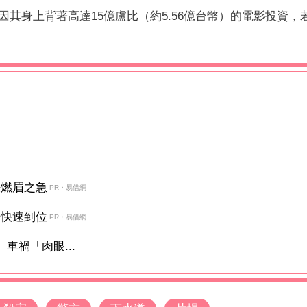
其身上背著高達15億盧比（約5.56億台幣）的電影投資，
決燃眉之急
PR・易借網
金快速到位
PR・易借網
車禍「肉眼...