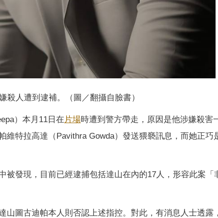
嫌殺人遭到逮補。（圖／翻攝自臉書）
eepa）本月11日在
片場
時遭到警方帶走，原因是他涉嫌殺害一
拉高達（Pavithra Gowda）發送猥褻訊息，而她正巧
中被發現，目前已經逮捕包括達山在內的17人，形容此案「
達山圖古迪帕本人則否認上述指控。對此，有消息人士透露