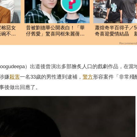
家榕惡女
昔被劉德華公開表白！「華
蕭煌奇半百得子／5
飯碗不保
仔舊愛」驚喜同框朱麗蒨
奇喜迎愛情結晶 
驚人現況曝光
「愛妻懷孕3個月」
Recommend
n Thoogudeepa）出道後曾演出多部膾炙人口的戲劇作品，在
涉嫌
殺害
一名33歲的男性遭到逮補，
警方
形容案件「非常殘
事後做出回應了。