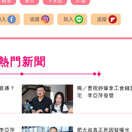
殺害
警方
下水道
片場
加入
追蹤
加入
追蹤
熱門新聞
直播？
獨／曹雨婷爆拿工會錢
宅 李亞萍發聲
李亞萍
肥大叔真正死因疑曝光