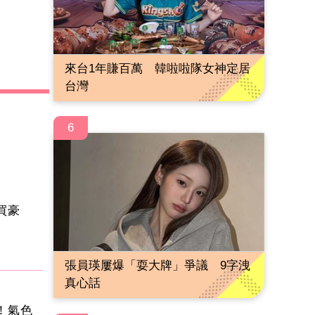
來台1年賺百萬 韓啦啦隊女神定居
台灣
6
買豪
張員瑛屢爆「耍大牌」爭議 9字洩
真心話
！氣色