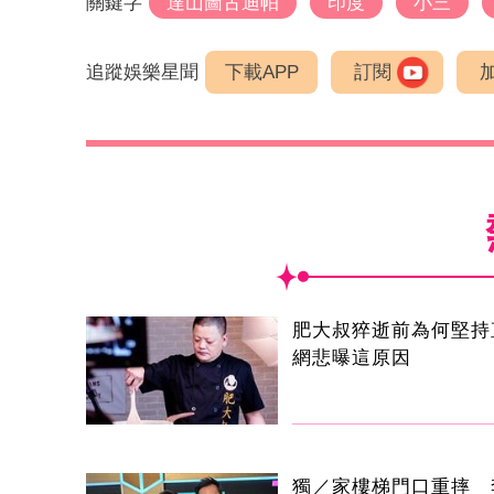
關鍵字
達山圖古迪帕
印度
小三
追蹤娛樂星聞
下載APP
訂閱
肥大叔猝逝前為何堅持
網悲曝這原因
獨／家樓梯門口重摔 