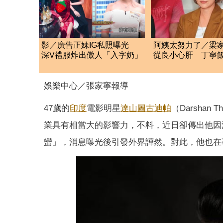
影／廣告正妹IG私照曝光
阿姨太努力了／梁
深V禮服炸出傲人「入字奶」
從良小心肝 丁寧
怨春風
娛樂中心／張家寧報導
47歲的
印度
電影明星
達山圖古迪帕
（Darsha
業具有相當大的影響力，不料，近日卻傳出他因
蠻」，消息曝光後引發外界譁然。對此，他也在