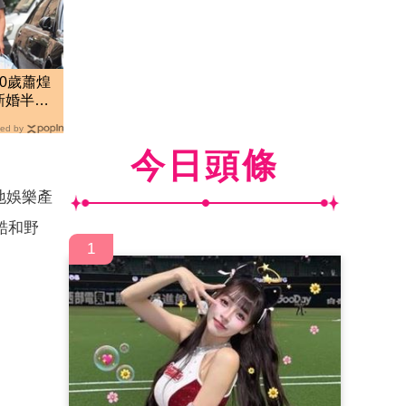
0歲蕭煌
新婚半年
ed by
今日頭條
當地娛樂產
酷和野
1