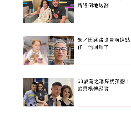
路邊倒地送醫
獨／田路路嗆曹雨婷點
任 他回應了
63歲關之琳爆奶孫戀！
歲男模傳證實