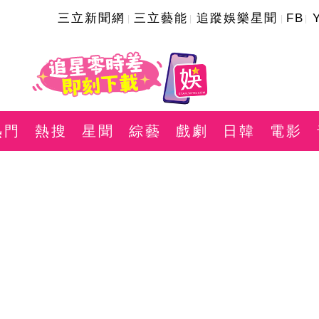
三立新聞網
三立藝能
追蹤娛樂星聞
FB
熱門
熱搜
星聞
綜藝
戲劇
日韓
電影