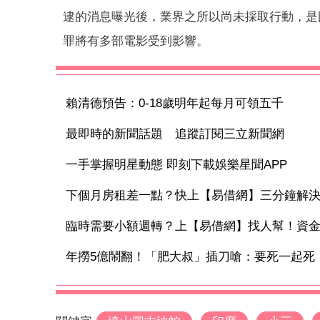
逮的消息曝光後，業界之所以尚未採取行動，是因
罪將有多部電影受到影響。
賴清德預告：0-18歲明年起每月可領五千
最即時的新聞話題 追蹤訂閱三立新聞網
一手掌握明星動態 即刻下載娛樂星聞APP
下個月房租差一點？快上【易借網】三分鐘解
臨時需要小額週轉？上【易借網】找人幫！資
年撈5億鬧翻！「肥大叔」插刀嗆：要死一起死 