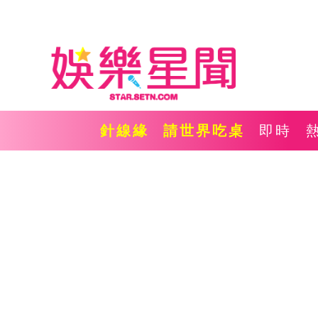
針線緣
請世界吃桌
即時