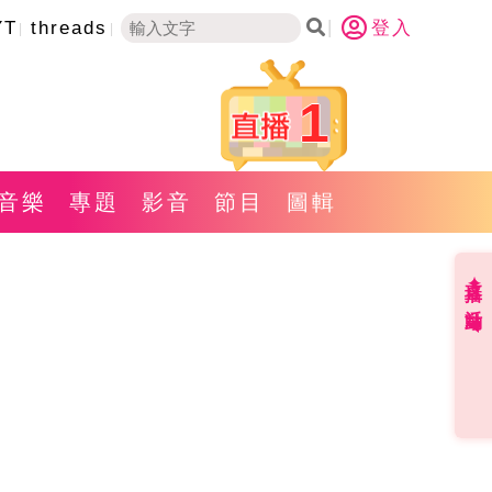
YT
threads
登入
1
音樂
專題
影音
節目
圖輯
直播✦活動