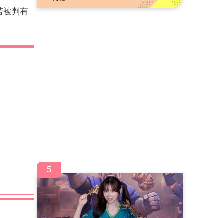
若被判有
5