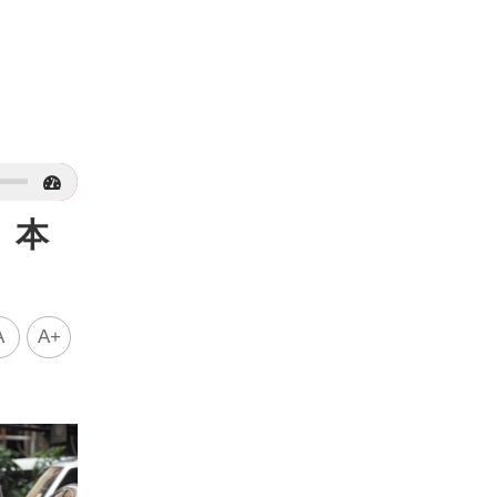
 本
A
A+