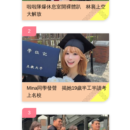
啦啦隊爆休息室開裸體趴 林襄上空
大解放
2
Mina同學發聲 揭她19歲半工半讀考
上名校
3