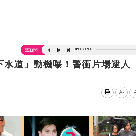
0:00
0:00
聽新聞
下水道」動機曝！警衝片場逮人
A-