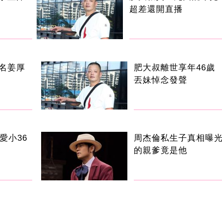
超差還開直播
名姜厚
肥大叔離世享年46歲
丟妹悼念發聲
愛小36
周杰倫私生子真相曝
的親爹竟是他