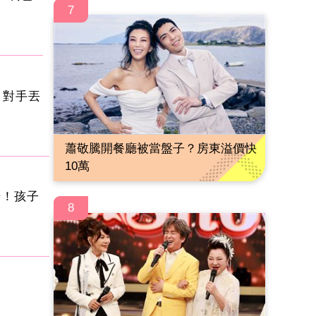
7
 對手丟
蕭敬騰開餐廳被當盤子？房東溢價快
10萬
光！孩子
8