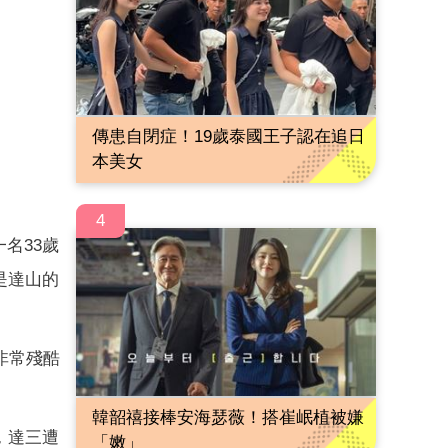
傳患自閉症！19歲泰國王子認在追日
本美女
4
名33歲
是達山的
非常殘酷
韓韶禧接棒安海瑟薇！搭崔岷植被嫌
，達三遭
「嫩」