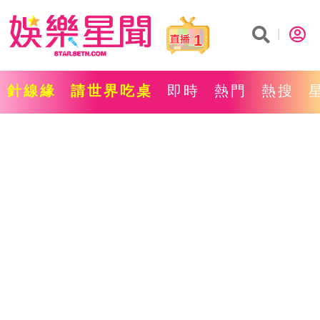
1
針線緣
請世界吃桌
即時
熱門
熱搜