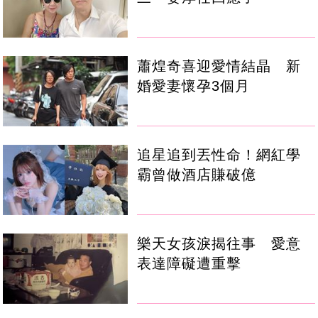
蕭煌奇喜迎愛情結晶 新
婚愛妻懷孕3個月
追星追到丟性命！網紅學
霸曾做酒店賺破億
樂天女孩淚揭往事 愛意
表達障礙遭重擊