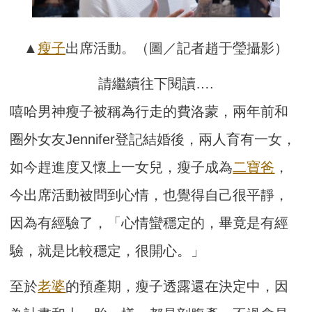
▲
瘦子
出席活動。（圖／記者趙于瑩攝影）
請繼續往下閱讀….
嘻哈男神瘦子被稱為行走的費洛蒙，兩年前和
圈外女友Jennifer登記結婚後，兩人育有一女，
如今趕進度又懷上一女兒，瘦子成為
二寶爸
，
今出席活動被問到心情，也覺得自己很平靜，
因為有經驗了，「心情蠻穩定的，畢竟是有經
驗，就是比較穩定，很開心。」
至於
老婆
的預產期，瘦子透露還在決定中，因