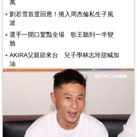
萬
劉若雪首度回應！捲入周杰倫私生子風
波
選手一開口驚豔全場 歌王聽到一半變
臉
AKIRA父親節來台 兒子學林志玲甜喊加
油