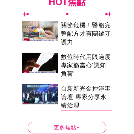
HOT焦點
關節危機！醫籲完
整配方才有關鍵守
護力
數位時代用眼過度
專家籲當心'認知
負荷'
台新新光金控淨零
論壇 專家分享永
續治理
更多焦點+