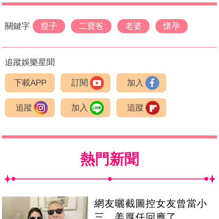
關鍵字
瘦子
二寶爸
老婆
懷孕
追蹤娛樂星聞
下載APP
訂閱
加入
追蹤
加入
追蹤
熱門新聞
網友曬截圖控女友曾當小
三 姜厚任回應了