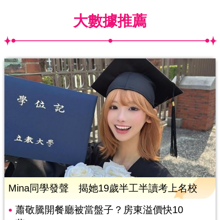
大數據推薦
Mina同學發聲 揭她19歲半工半讀考上名校
蕭敬騰開餐廳被當盤子？房東溢價快10