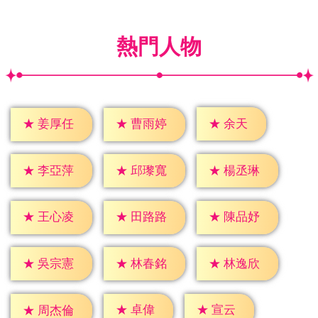
熱門人物
★
余天
★
姜厚任
★
曹雨婷
★
李亞萍
★
邱瓈寬
★
楊丞琳
★
王心凌
★
田路路
★
陳品妤
★
吳宗憲
★
林春銘
★
林逸欣
★
卓偉
★
宣云
★
周杰倫