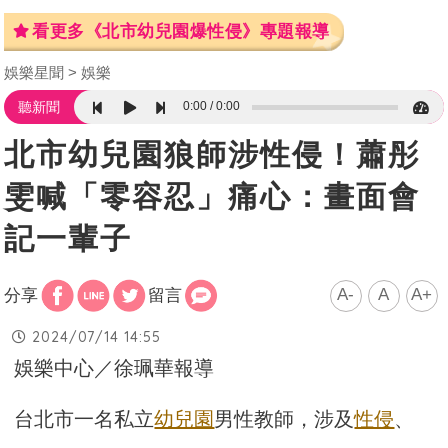
看更多《北市幼兒園爆性侵》專題報導
娛樂星聞
娛樂
0:00
0:00
聽新聞
北市幼兒園狼師涉性侵！蕭彤
雯喊「零容忍」痛心：畫面會
記一輩子
A-
A
A+
分享
留言
2024/07/14 14:55
娛樂中心／徐珮華報導
台北市一名私立
幼兒園
男性教師，涉及
性侵
、