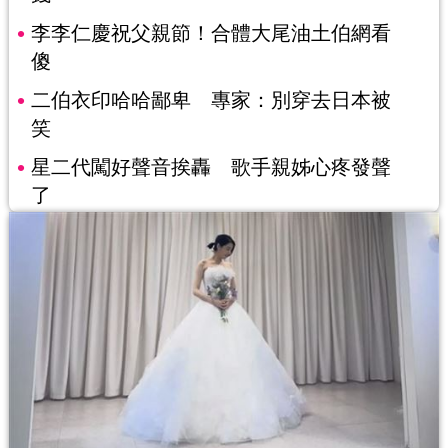
李李仁慶祝父親節！合體大尾油土伯網看
傻
二伯衣印哈哈鄙卑 專家：別穿去日本被
笑
星二代闖好聲音挨轟 歌手親姊心疼發聲
了