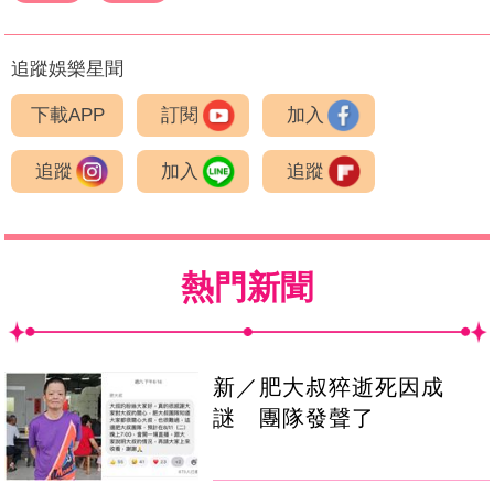
追蹤娛樂星聞
下載APP
訂閱
加入
追蹤
加入
追蹤
熱門新聞
新／肥大叔猝逝死因成
謎 團隊發聲了