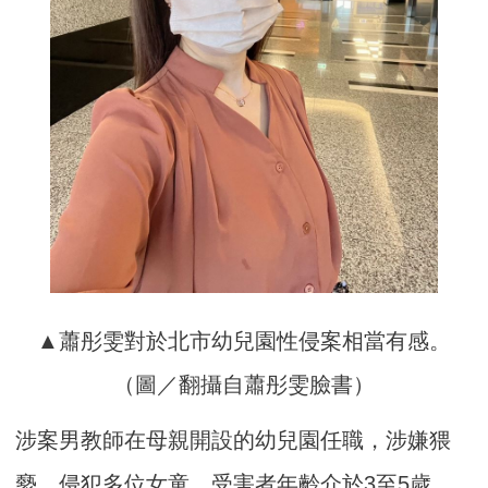
▲蕭彤雯對於北市幼兒園性侵案相當有感。
（圖／翻攝自蕭彤雯臉書）
涉案男教師在母親開設的幼兒園任職，涉嫌猥
褻、侵犯多位女童，受害者年齡介於3至5歲。