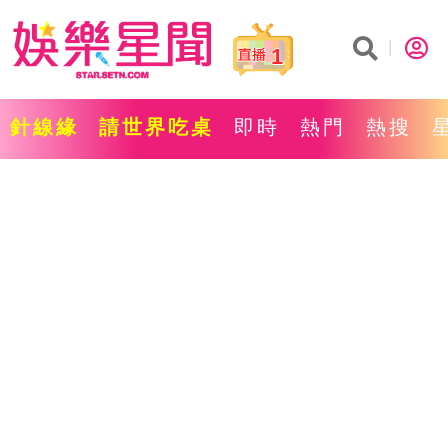
1
針線緣
請世界吃桌
即時
熱門
熱搜