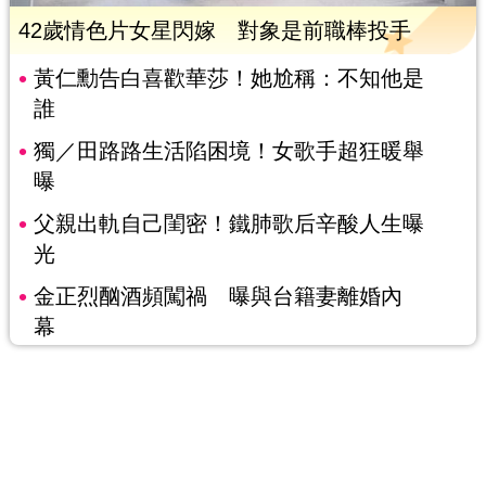
42歲情色片女星閃嫁 對象是前職棒投手
黃仁勳告白喜歡華莎！她尬稱：不知他是
誰
獨／田路路生活陷困境！女歌手超狂暖舉
曝
父親出軌自己閨密！鐵肺歌后辛酸人生曝
光
金正烈酗酒頻闖禍 曝與台籍妻離婚內
幕