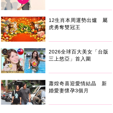
12生肖本周運勢出爐 屬
虎勇奪雙冠王
2026全球百大美女「台版
三上悠亞」首入圍
蕭煌奇喜迎愛情結晶 新
婚愛妻懷孕3個月