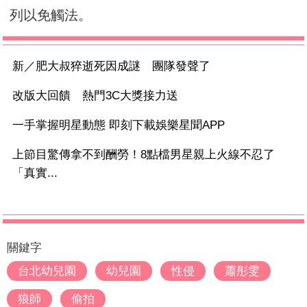
列以免觸法。
新／肥大叔猝逝死因成謎 團隊發聲了
改版大回饋 熱門3C大獎接力送
一手掌握明星動態 即刻下載娛樂星聞APP
上節目驚傳拿不到酬勞！8點檔男星親上火線不忍了
「真實...
關鍵字
台北幼兒園
幼兒園
性侵
蕭彤雯
狼師
偷拍