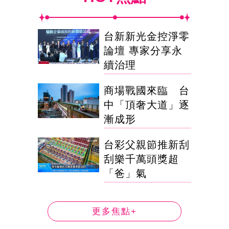
台新新光金控淨零
論壇 專家分享永
續治理
商場戰國來臨 台
中「頂奢大道」逐
漸成形
台彩父親節推新刮
刮樂千萬頭獎超
「爸」氣
更多焦點+