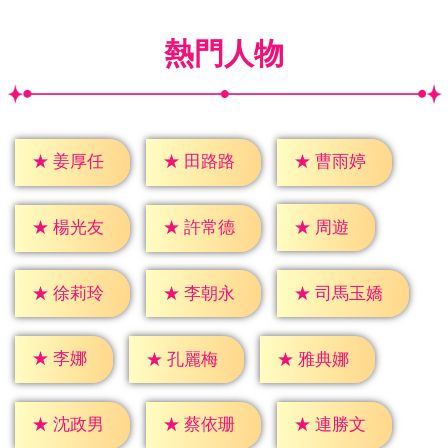
熱門人物
★
姜厚任
★
田路路
★
曹雨婷
★
周遊
★
楊光友
★
許常德
★
徐莉玲
★
李朝永
★
司馬玉嬌
★
李娜
★
孔麗梅
★
雅典娜
★
沈政男
★
蔡依珊
★
連勝文