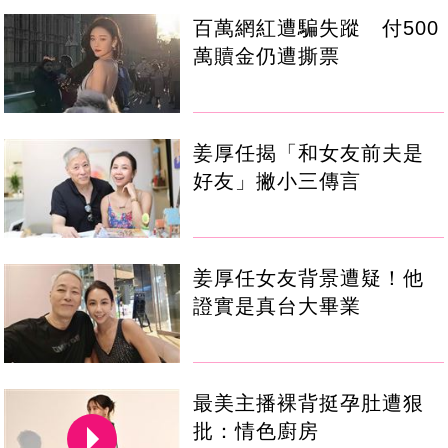
百萬網紅遭騙失蹤 付500
萬贖金仍遭撕票
姜厚任揭「和女友前夫是
好友」撇小三傳言
姜厚任女友背景遭疑！他
證實是真台大畢業
最美主播裸背挺孕肚遭狠
批：情色廚房