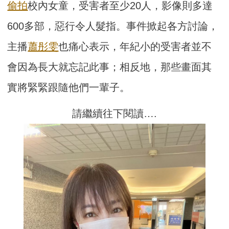
偷拍
校內女童，受害者至少20人，影像則多達
600多部，惡行令人髮指。事件掀起各方討論，
主播
蕭彤雯
也痛心表示，年紀小的受害者並不
會因為長大就忘記此事；相反地，那些畫面其
實將緊緊跟隨他們一輩子。
請繼續往下閱讀….