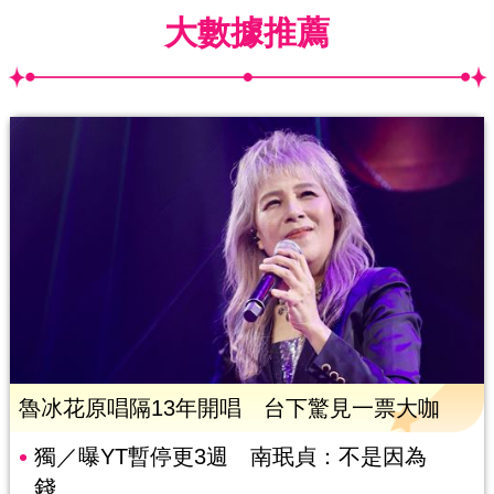
大數據推薦
魯冰花原唱隔13年開唱 台下驚見一票大咖
獨／曝YT暫停更3週 南珉貞：不是因為
錢