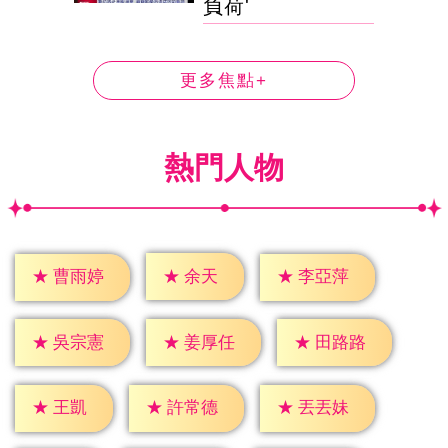
負荷'
更多焦點+
熱門人物
★
余天
★
曹雨婷
★
李亞萍
★
吳宗憲
★
姜厚任
★
田路路
★
王凱
★
許常德
★
丟丟妹