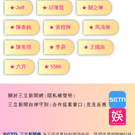
★
Jeff
★
邱瓈寬
★
關之琳
★
陳泰銘
★
黃鐙輝
★
馬清偉
★
李易
★
陳美琪
★
王國旌
★
六月
★
5566
關於三立新聞網
隱私權聲明
三立新聞自律守則
合作提案窗口
意見反應
三立新聞網
為了提供更好的閱讀內容，我們使用相關網站技