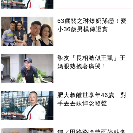
63歲關之琳爆奶孫戀！愛
小36歲男模傳證實
摯友「長相激似王凱」王
媽眼熟抱著痛哭！
肥大叔離世享年46歲 對
手丟丟妹悼念發聲
獨／田路路嗆曹雨婷點名