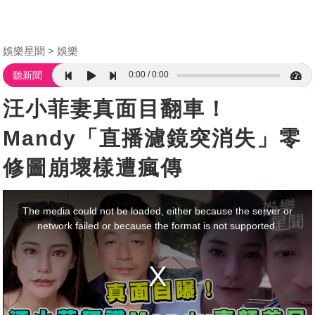
娛樂星聞
娛樂
0:00
0:00
聽新聞
汪小菲妻真面目翻車！
Mandy「直播濾鏡突消失」零
修圖崩壞樣遭瘋傳
This
is
a
The media could not be loaded, either because the server or
modal
window.
network failed or because the format is not supported.