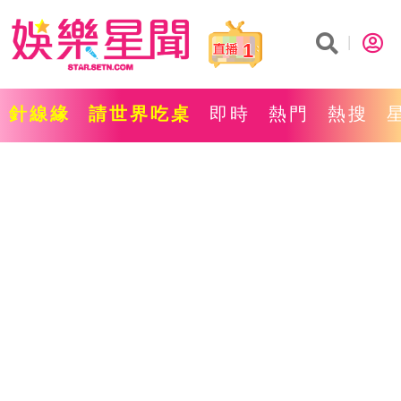
1
針線緣
請世界吃桌
即時
熱門
熱搜