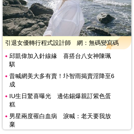
引退女優轉行程式設計師 網：無碼變寫碼
邱凱偉加入針線緣 喜搭台八女神陳珮
騏
昔喊網美大多有賣！圤智雨揭賣淫降至6
成
IU生日驚喜曝光 邊佑錫爆親訂紫色蛋
糕
男星兩度罹白血病 淚喊：老天要我放
棄