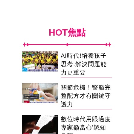
HOT焦點
AI時代!培養孩子
思考.解決問題能
力更重要
關節危機！醫籲完
整配方才有關鍵守
護力
數位時代用眼過度
專家籲當心'認知