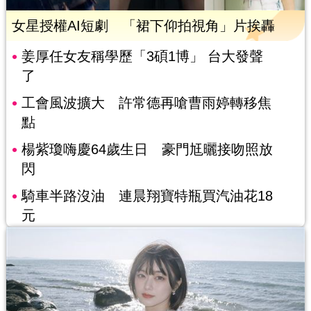
女星授權AI短劇 「裙下仰拍視角」片挨轟
姜厚任女友稱學歷「3碩1博」 台大發聲
了
工會風波擴大 許常德再嗆曹雨婷轉移焦
點
楊紫瓊嗨慶64歲生日 豪門尪曬接吻照放
閃
騎車半路沒油 連晨翔寶特瓶買汽油花18
元