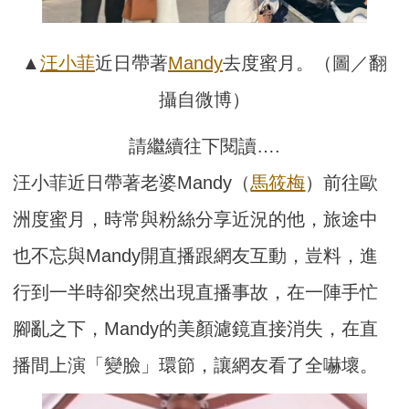
▲
汪小菲
近日帶著
Mandy
去度蜜月。（圖／翻
攝自微博）
請繼續往下閱讀….
汪小菲近日帶著老婆Mandy（
馬筱梅
）前往歐
洲度蜜月，時常與粉絲分享近況的他，旅途中
也不忘與Mandy開直播跟網友互動，豈料，進
行到一半時卻突然出現直播事故，在一陣手忙
腳亂之下，Mandy的美顏濾鏡直接消失，在直
播間上演「變臉」環節，讓網友看了全嚇壞。